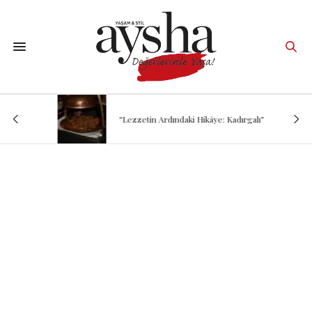
“Lezzetin Ardındaki Hikâye: Kadırgalı”