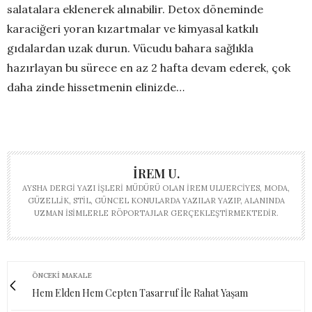
salatalara eklenerek alınabilir. Detox döneminde
karaciğeri yoran kızartmalar ve kimyasal katkılı
gıdalardan uzak durun. Vücudu bahara sağlıkla
hazırlayan bu sürece en az 2 hafta devam ederek, çok
daha zinde hissetmenin elinizde…
İREM U.
AYSHA DERGI YAZI İŞLERI MÜDÜRÜ OLAN İREM ULUERCIYES, MODA,
GÜZELLIK, STIL, GÜNCEL KONULARDA YAZILAR YAZIP, ALANINDA
UZMAN ISIMLERLE RÖPORTAJLAR GERÇEKLEŞTIRMEKTEDIR.
ÖNCEKI MAKALE
Hem Elden Hem Cepten Tasarruf İle Rahat Yaşam