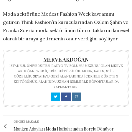
Moda sektörüne Modest Fashion Week kavramını
getiren Think Fashion’ın kurucularından Özlem Şahin ve
Franka Soeria moda sektörünün tüm ortaklarını küresel
olarak bir araya getirmenin onur verdiğini söylüyor.
MERVE AKDOĞAN
İSTANBUL ÜNIVERSITESI RADYO TV BÖLÜMÜ MEZUNU OLAN MERVE
AKDOĞAN, WEB IÇERIK EDITÖRÜDÜR. MODA, KADIN, STIL,
GÜZELLIK, SEYAHAT/GEZI ALANLARINDA IÇERIKLER ÜRETEN
EDITÖRÜMÜZ, ALANINDA UZMAN ISIMLERLE RÖPORTAJLAR DA
YAPMAKTADIR.
ÖNCEKI MAKALE
Manken Adayları Moda Haftalarından Borçlu Dönüyor