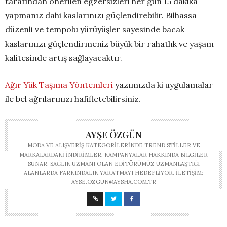
tarafından önerilen egzersizleri her gün 15 dakika
yapmanız dahi kaslarınızı güçlendirebilir. Bilhassa
düzenli ve tempolu yürüyüşler sayesinde bacak
kaslarınızı güçlendirmeniz büyük bir rahatlık ve yaşam
kalitesinde artış sağlayacaktır.
Ağır Yük Taşıma Yöntemleri
yazımızda ki uygulamalar
ile bel ağrılarınızı hafifletebilirsiniz.
AYŞE ÖZGÜN
MODA VE ALIŞVERIŞ KATEGORILERINDE TREND STILLER VE
MARKALARDAKI INDIRIMLER, KAMPANYALAR HAKKINDA BILGILER
SUNAR. SAĞLIK UZMANI OLAN EDITÖRÜMÜZ UZMANLAŞTIĞI
ALANLARDA FARKINDALIK YARATMAYI HEDEFLIYOR. İLETIŞIM:
AYSE.OZGUN@AYSHA.COM.TR