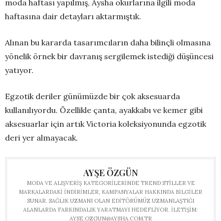
moda haftası yapılmış, Aysha okurlarına ilgili moda
haftasına dair detayları aktarmıştık.
Alınan bu kararda tasarımcıların daha bilinçli olmasına
yönelik örnek bir davranış sergilemek istediği düşüncesi
yatıyor.
Egzotik deriler günümüzde bir çok aksesuarda
kullanılıyordu. Özellikle çanta, ayakkabı ve kemer gibi
aksesuarlar için artık Victoria koleksiyonunda egzotik
deri yer almayacak.
AYŞE ÖZGÜN
MODA VE ALIŞVERIŞ KATEGORILERINDE TREND STILLER VE
MARKALARDAKI INDIRIMLER, KAMPANYALAR HAKKINDA BILGILER
SUNAR. SAĞLIK UZMANI OLAN EDITÖRÜMÜZ UZMANLAŞTIĞI
ALANLARDA FARKINDALIK YARATMAYI HEDEFLIYOR. İLETIŞIM:
AYSE.OZGUN@AYSHA.COM.TR