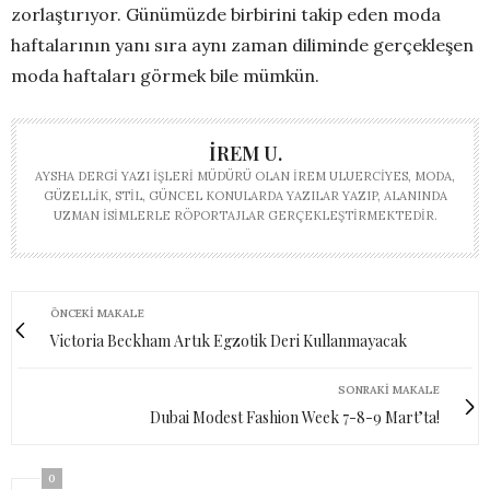
zorlaştırıyor. Günümüzde birbirini takip eden moda
haftalarının yanı sıra aynı zaman diliminde gerçekleşen
moda haftaları görmek bile mümkün.
İREM U.
AYSHA DERGI YAZI İŞLERI MÜDÜRÜ OLAN İREM ULUERCIYES, MODA,
GÜZELLIK, STIL, GÜNCEL KONULARDA YAZILAR YAZIP, ALANINDA
UZMAN ISIMLERLE RÖPORTAJLAR GERÇEKLEŞTIRMEKTEDIR.
ÖNCEKI MAKALE
Victoria Beckham Artık Egzotik Deri Kullanmayacak
SONRAKI MAKALE
Dubai Modest Fashion Week 7-8-9 Mart’ta!
0