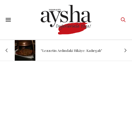
“Lezzetin Ardındaki Hikâye: Kadırgalı”