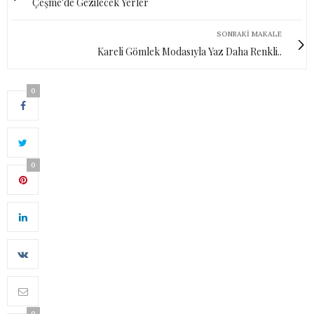
Çeşme'de Gezilecek Yerler
SONRAKI MAKALE
Kareli Gömlek Modasıyla Yaz Daha Renkli..
0
0
0