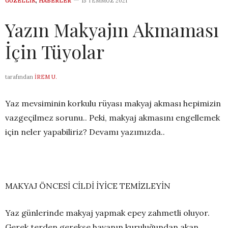
GÜZELLIK
,
HABERLER
15 TEMMUZ 2021
Yazın Makyajın Akmaması
İçin Tüyolar
tarafından
İREM U.
Yaz mevsiminin korkulu rüyası makyaj akması hepimizin
vazgeçilmez sorunu.. Peki, makyaj akmasını engellemek
için neler yapabiliriz? Devamı yazımızda..
MAKYAJ ÖNCESİ CİLDİ İYİCE TEMİZLEYİN
Yaz günlerinde makyaj yapmak epey zahmetli oluyor.
Gerek terden gerekse havanın kuruluğundan akan