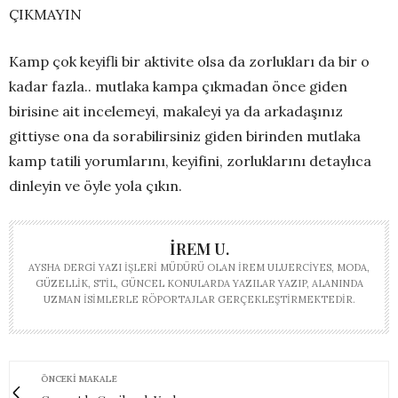
ÇIKMAYIN
Kamp çok keyifli bir aktivite olsa da zorlukları da bir o
kadar fazla.. mutlaka kampa çıkmadan önce giden
birisine ait incelemeyi, makaleyi ya da arkadaşınız
gittiyse ona da sorabilirsiniz giden birinden mutlaka
kamp tatili yorumlarını, keyifini, zorluklarını detaylıca
dinleyin ve öyle yola çıkın.
İREM U.
AYSHA DERGI YAZI İŞLERI MÜDÜRÜ OLAN İREM ULUERCIYES, MODA,
GÜZELLIK, STIL, GÜNCEL KONULARDA YAZILAR YAZIP, ALANINDA
UZMAN ISIMLERLE RÖPORTAJLAR GERÇEKLEŞTIRMEKTEDIR.
ÖNCEKI MAKALE