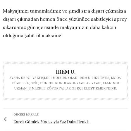
Makyajınızı tamamladınız ve şimdi sıra dışarı çıkmaksa
dışarı çıkmadan hemen önce yüzünüze sabitleyici sprey
sıkarsanız gün içerisinde makyajınızın daha kalıcılı
olduğuna şahit olacaksınız.
İREM U.
AYSHA DERGI YAZI İŞLERI MÜDÜRÜ OLAN İREM ULUERCIYES, MODA,
GÜZELLIK, STIL, GÜNCEL KONULARDA YAZILAR YAZIP, ALANINDA
UZMAN ISIMLERLE RÖPORTAJLAR GERÇEKLEŞTIRMEKTEDIR.
ÖNCEKI MAKALE
Kareli Gömlek Modasıyla Yaz Daha Renkli..