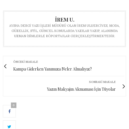
İREM U.
AYSHA DERGI YAZI İŞLERI MÜDÜRÜ OLAN İREM ULUERCIYES, MODA,
GÜZELLIK, STIL, GÜNCEL KONULARDA YAZILAR YAZIP, ALANINDA
UZMAN ISIMLERLE RÖPORTAJLAR GERÇEKLEŞTIRMEKTEDIR.
ÖNCEKI MAKALE
Kampa Giderken Yanımıza Neler Almalıyız?
SONRAKI MAKALE
Yazın Makyajın Akmaması İçin Tüyolar
0