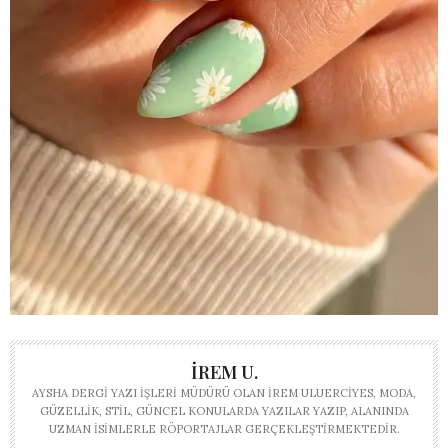
İREM U.
AYSHA DERGI YAZI İŞLERI MÜDÜRÜ OLAN İREM ULUERCIYES, MODA,
GÜZELLIK, STIL, GÜNCEL KONULARDA YAZILAR YAZIP, ALANINDA
UZMAN ISIMLERLE RÖPORTAJLAR GERÇEKLEŞTIRMEKTEDIR.