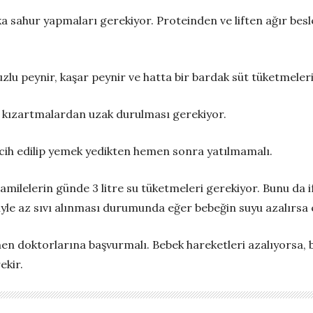
 sahur yapmaları gerekiyor. Proteinden ve liften ağır besle
zlu peynir, kaşar peynir ve hatta bir bardak süt tüketmeler
n, kızartmalardan uzak durulması gerekiyor.
ercih edilip yemek yedikten hemen sonra yatılmamalı.
milelerin günde 3 litre su tüketmeleri gerekiyor. Bunu da i
le az sıvı alınması durumunda eğer bebeğin suyu azalırsa e
n doktorlarına başvurmalı. Bebek hareketleri azalıyorsa, 
ekir.