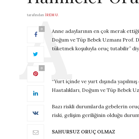
tarafından
İREM U.
0
Anne adaylarının en çok merak ettiği v
Doğum ve Tüp Bebek Uzmanı Prof. Dr.
tüketmek koşuluyla oruç tutabilir” diy
0
“Yurt içinde ve yurt dışında yapılmı
Hastalıkları, Doğum ve Tüp Bebek Uzm
Bazı riskli durumlarda gebelerin oru
riski, gelişim geriliğinin olduğu dur
SAHURSUZ ORUÇ OLMAZ