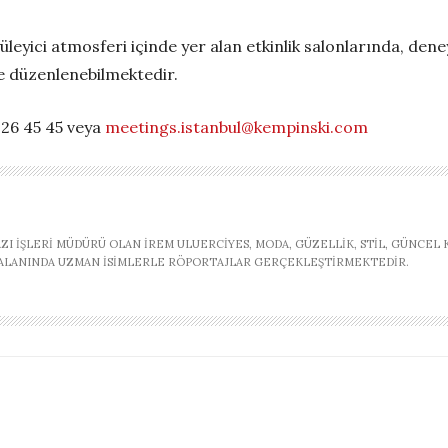
yüleyici atmosferi içinde yer alan etkinlik salonlarında, den
 de düzenlenebilmektedir.
 326 45 45 veya
meetings.istanbul@kempinski.com
AZI İŞLERI MÜDÜRÜ OLAN İREM ULUERCIYES, MODA, GÜZELLIK, STIL, GÜNCEL
, ALANINDA UZMAN ISIMLERLE RÖPORTAJLAR GERÇEKLEŞTIRMEKTEDIR.