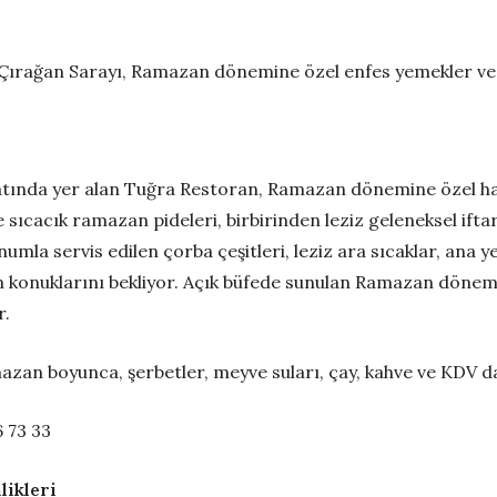
rağan Sarayı, Ramazan dönemine özel enfes yemekler ve ifta
 katında yer alan Tuğra Restoran, Ramazan dönemine özel haz
sıcacık ramazan pideleri, birbirinden leziz geleneksel iftar
numla servis edilen çorba çeşitleri, leziz ara sıcaklar, ana
için konuklarını bekliyor. Açık büfede sunulan Ramazan dönemi
r.
an boyunca, şerbetler, meyve suları, çay, kahve ve KDV dahi
 73 33
likleri