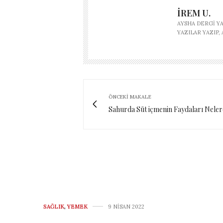
İREM U.
AYSHA DERGI Y
YAZILAR YAZIP
ÖNCEKI MAKALE
Sahurda Süt içmenin Faydaları Neler
SAĞLIK
,
YEMEK
9 NISAN 2022