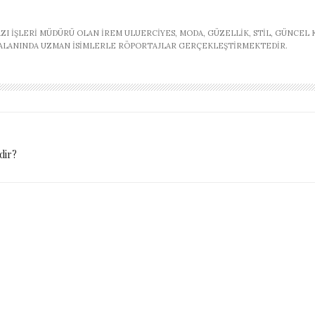
AZI İŞLERI MÜDÜRÜ OLAN İREM ULUERCIYES, MODA, GÜZELLIK, STIL, GÜNCEL
, ALANINDA UZMAN ISIMLERLE RÖPORTAJLAR GERÇEKLEŞTIRMEKTEDIR.
dir?