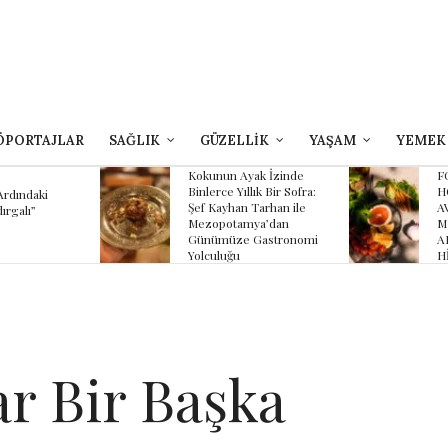
ÖPORTAJLAR
SAĞLIK
GÜZELLİK
YAŞAM
YEMEK
yak İzinde
FOUR SEASONS
B
llık Bir Sofra:
HOTEL SULTANAHMET
Z
 Tarhan ile
AVLU’NUN YAZ
K
mya’dan
MENÜSÜNDE
K
 Gastronomi
ANADOLU’NUN
HİKÂYESİ
ar Bir Başka