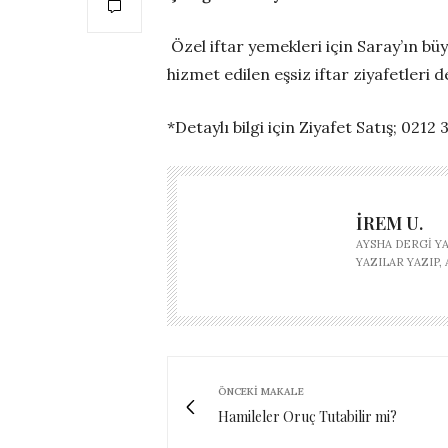
Özel iftar yemekleri için Saray’ın bü
hizmet edilen eşsiz iftar ziyafetleri
*Detaylı bilgi için Ziyafet Satış; 0212
İREM U.
AYSHA DERGI Y
YAZILAR YAZIP
ÖNCEKI MAKALE
Hamileler Oruç Tutabilir mi?