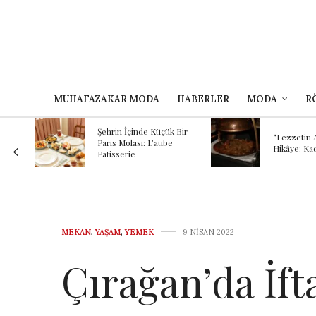
MUHAFAZAKAR MODA
HABERLER
MODA
R
Kokunun A
 Bir
Binlerce Yı
“Lezzetin Ardındaki
Şef Kayhan
Hikâye: Kadırgalı”
Mezopota
Günümüze
Yolculuğu
MEKAN
,
YAŞAM
,
YEMEK
9 NISAN 2022
Çırağan’da İft