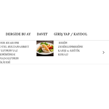
DERGIDE BU AY
DAVET
GIRIŞ YAP / KAYDOL
ESİN
Karnaval’dan geçmişe
EHİRLENMESİNE
davet eden yeni
ARŞI 12 KRİTİK
podcast serisi: Ayşegül
URAL!
Aldinç ile O Zaman