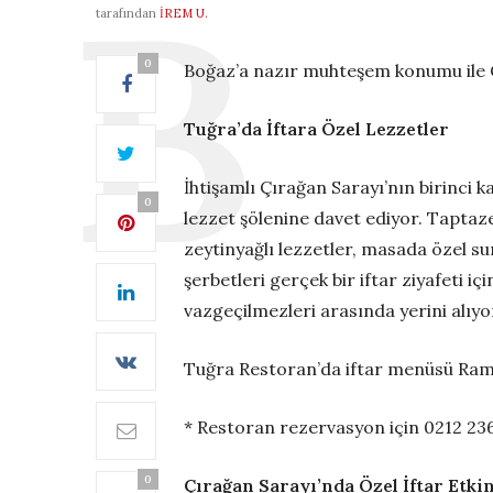
tarafından
İREM U.
0
Boğaz’a nazır muhteşem konumu ile Çı
Tuğra’da İftara Özel Lezzetler
İhtişamlı Çırağan Sarayı’nın birinci
0
lezzet şölenine davet ediyor. Taptaze 
zeytinyağlı lezzetler, masada özel su
şerbetleri gerçek bir iftar ziyafeti 
vazgeçilmezleri arasında yerini alıyo
Tuğra Restoran’da iftar menüsü Ramaz
* Restoran rezervasyon için 0212 236
0
Çırağan Sarayı’nda Özel İftar Etkin