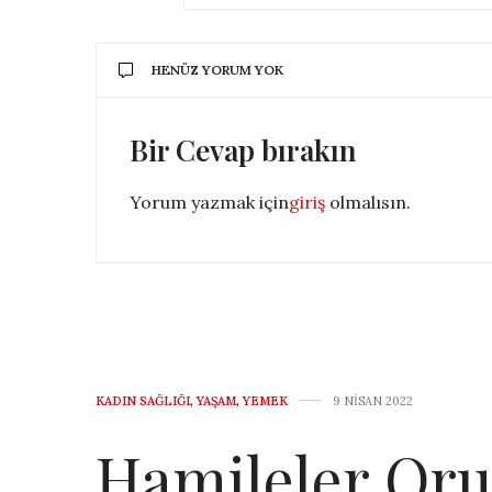
HENÜZ YORUM YOK
Bir Cevap bırakın
Yorum yazmak için
giriş
olmalısın.
KADIN SAĞLIĞI
,
YAŞAM
,
YEMEK
9 NISAN 2022
Hamileler Oru