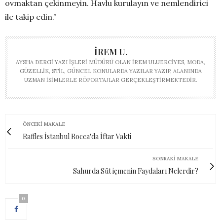
ovmaktan çekinmeyin. Havlu kurulayın ve nemlendirici
ile takip edin.”
İREM U.
AYSHA DERGI YAZI İŞLERI MÜDÜRÜ OLAN İREM ULUERCIYES, MODA,
GÜZELLIK, STIL, GÜNCEL KONULARDA YAZILAR YAZIP, ALANINDA
UZMAN ISIMLERLE RÖPORTAJLAR GERÇEKLEŞTIRMEKTEDIR.
ÖNCEKI MAKALE
Raffles İstanbul Rocca'da İftar Vakti
SONRAKI MAKALE
Sahurda Süt içmenin Faydaları Nelerdir?
0