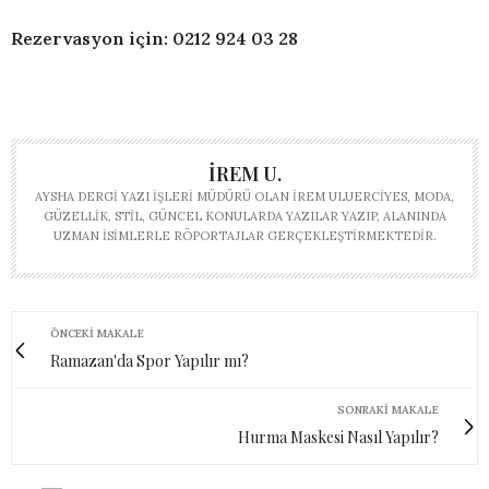
Rezervasyon için:
0212 924 03 28
İREM U.
AYSHA DERGI YAZI İŞLERI MÜDÜRÜ OLAN İREM ULUERCIYES, MODA,
GÜZELLIK, STIL, GÜNCEL KONULARDA YAZILAR YAZIP, ALANINDA
UZMAN ISIMLERLE RÖPORTAJLAR GERÇEKLEŞTIRMEKTEDIR.
ÖNCEKI MAKALE
Ramazan'da Spor Yapılır mı?
SONRAKI MAKALE
Hurma Maskesi Nasıl Yapılır?