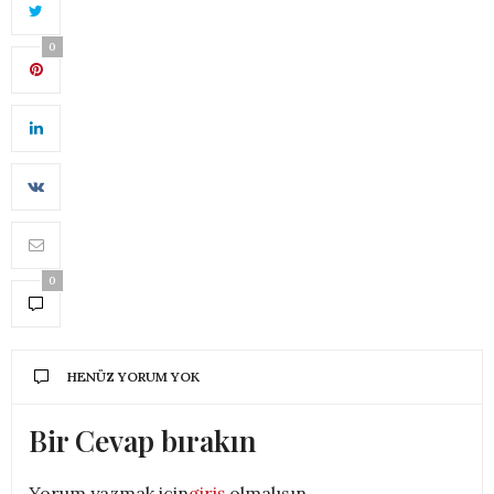
0
0
HENÜZ YORUM YOK
Bir Cevap bırakın
Yorum yazmak için
giriş
olmalısın.