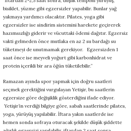
“İftardan 2-2,5 saat sonra, düşük tempolu yürüyüş,
bisiklet, yüzme gibi egzersizler yapabilir. Bunlar yağ
yakmaya yardımcı olacaktır. Pilates, yoga gibi
egzersizler ise sindirim sistemini harekete geçirerek
hazımsızlığı giderir ve vücuttaki ödemi dağıtır. Egzersiz
vakti gelmeden önce mutlaka en az 2 su bardağı su
tüketmeyi de unutmamak gerekiyor. Egzersizden 1
saat önce ise meyveli yoğurt gibi karbonhidrat ve
protein içerikli bir ara öğün tüketilebilir.”
Ramazan ayında spor yapmak için doğru saatleri
seçmek gerektiğini vurgulayan Yetişir, bu saatlerin
egzersize göre değişiklik gösterdiğini ifade ediyor.
Yetişir’in verdiği bilgiye göre, sabah saatlerinde pilates,
yoga, yürüyüş yapılabilir. İftara yakın saatlerde ise
hemen sonda sofraya oturacak şekilde düşük şiddette
ağırlık egzersizi yapılabilir, iftardan 2 saat sonra