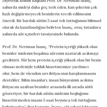
Diyetetik Bölüm Başkanı Prof. Dr. Neriman İnanç,
sahurda mideyi daha geç terk eden, kan şekerini çok
hızlı değiştirmeyecek besinlerin tercih edilmesini
önerdi. Bir bardak sütün 5 saat tok tuttuğunun bilimsel
olarak da kanıtlandığını belirten İnanç, oruç tutanlara
sahurda süt içmeleri tavsiyesinde bulundu.
Prof. Dr. Neriman İnanç, “Protein içeriği yüksek olan
besinler midenin boşalma süresini uzatarak acıkmayı
geciktirir. Süt hem protein içeriği yüksek olan bir besin
olması nedeniyle tokluk hissetmemize yardımcı
olur, hem de vücudun sıvı ihtiyacının karşılanmasını
destekler. Bilim insanları, insan bünyesinin acıkma
ihtiyacını azaltan besinler arasında ilk sırada sütü
gösteriyor, bir bardak sütün midenin boşluğunu
hissettirmeden insanı 5 saat boyunca tok tuttuğunu
belirtiyorlar” diye konuştu. İnanç, süt şekeri laktozun