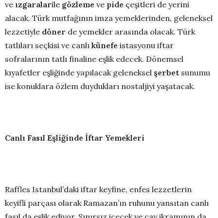
ve
ızgaralar
ile
gözleme
ve
pide
çeşitleri de yerini
alacak. Türk mutfağının imza yemeklerinden, geleneksel
lezzetiyle
döner
de yemekler arasında olacak. Türk
tatlıları seçkisi ve canlı
künefe
istasyonu iftar
sofralarının tatlı finaline eşlik edecek. Dönemsel
kıyafetler eşliğinde yapılacak geleneksel
şerbet
sunumu
ise konuklara özlem duydukları nostaljiyi yaşatacak.
Canlı Fasıl Eşliğinde İftar Yemekleri
Raffles Istanbul’daki iftar keyfine, enfes lezzetlerin
keyifli parçası olarak Ramazan’ın ruhunu yansıtan canlı
fasıl da eşlik ediyor. Sınırsız içecek ve çay ikramının da