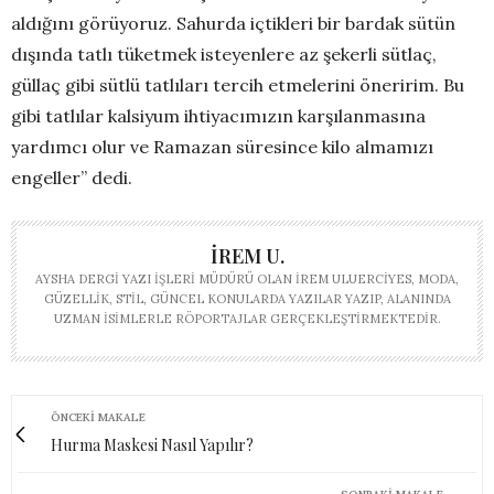
aldığını görüyoruz. Sahurda içtikleri bir bardak sütün
dışında tatlı tüketmek isteyenlere az şekerli sütlaç,
güllaç gibi sütlü tatlıları tercih etmelerini öneririm. Bu
gibi tatlılar kalsiyum ihtiyacımızın karşılanmasına
yardımcı olur ve Ramazan süresince kilo almamızı
engeller” dedi.
İREM U.
AYSHA DERGI YAZI İŞLERI MÜDÜRÜ OLAN İREM ULUERCIYES, MODA,
GÜZELLIK, STIL, GÜNCEL KONULARDA YAZILAR YAZIP, ALANINDA
UZMAN ISIMLERLE RÖPORTAJLAR GERÇEKLEŞTIRMEKTEDIR.
ÖNCEKI MAKALE
Hurma Maskesi Nasıl Yapılır?