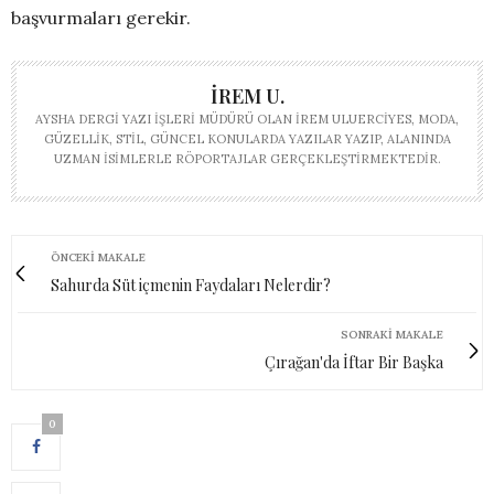
başvurmaları gerekir.
İREM U.
AYSHA DERGI YAZI İŞLERI MÜDÜRÜ OLAN İREM ULUERCIYES, MODA,
GÜZELLIK, STIL, GÜNCEL KONULARDA YAZILAR YAZIP, ALANINDA
UZMAN ISIMLERLE RÖPORTAJLAR GERÇEKLEŞTIRMEKTEDIR.
ÖNCEKI MAKALE
Sahurda Süt içmenin Faydaları Nelerdir?
SONRAKI MAKALE
Çırağan'da İftar Bir Başka
0