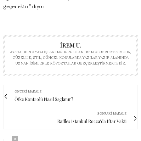
geçecektir” diyor.
İREM U.
AYSHA DERGI YAZI İŞLERI MÜDÜRÜ OLAN İREM ULUERCIYES, MODA,
GÜZELLIK, STIL, GÜNCEL KONULARDA YAZILAR YAZIP, ALANINDA
UZMAN ISIMLERLE RÖPORTAJLAR GERÇEKLEŞTIRMEKTEDIR.
ÖNCEKI MAKALE
Öfke Kontrolü Nasıl Sağlanır?
SONRAKI MAKALE
Raffles İstanbul Rocca'da İftar Vakti
0