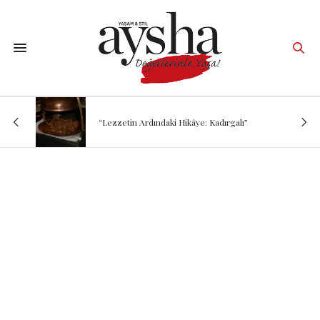
“Lezzetin Ardındaki Hikâye: Kadırgalı”