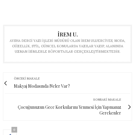
İREM U.
AYSHA DERGI YAZI İŞLERI MÜDÜRÜ OLAN İREM ULUERCIYES, MODA,
GÜZELLIK, STIL, GÜNCEL KONULARDA YAZILAR YAZIP, ALANINDA
UZMAN ISIMLERLE RÖPORTAJLAR GERÇEKLEŞTIRMEKTEDIR.
ÖNCEKI MAKALE
Makyaj Modasında Neler Var?
SONRAKI MAKALE
Çocuğunuzun Gece Korkularını Yenmesi İçin Yapmanız
Gerekenler
0