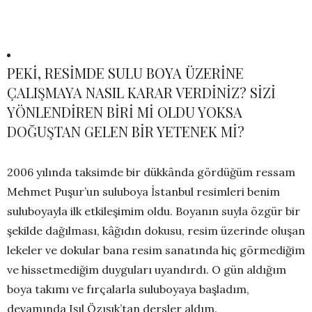
PEKİ, RESİMDE SULU BOYA ÜZERİNE
ÇALIŞMAYA NASIL KARAR VERDİNİZ? SİZİ
YÖNLENDİREN BİRİ Mİ OLDU YOKSA
DOĞUŞTAN GELEN BİR YETENEK Mİ?
2006 yılında taksimde bir dükkânda gördüğüm ressam
Mehmet Puşur’un suluboya İstanbul resimleri benim
suluboyayla ilk etkileşimim oldu. Boyanın suyla özgür bir
şekilde dağılması, kâğıdın dokusu, resim üzerinde oluşan
lekeler ve dokular bana resim sanatında hiç görmediğim
ve hissetmediğim duyguları uyandırdı. O gün aldığım
boya takımı ve fırçalarla suluboyaya başladım,
devamında Işıl Özışık’tan dersler aldım.