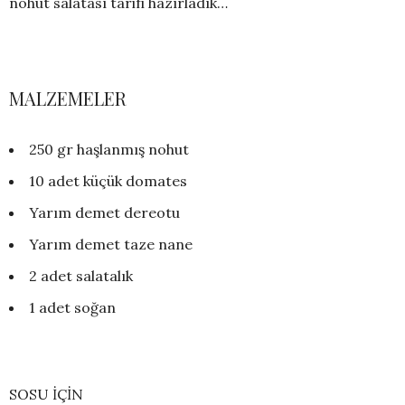
nohut salatası tarifi hazırladık…
MALZEMELER
250 gr haşlanmış nohut
10 adet küçük domates
Yarım demet dereotu
Yarım demet taze nane
2 adet salatalık
1 adet soğan
SOSU İÇİN