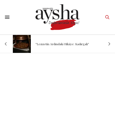
“Lezzetin Ardındaki Hikâye: Kadırgalı”