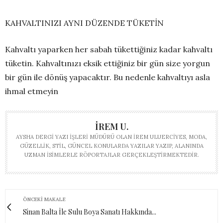
KAHVALTINIZI AYNI DÜZENDE TÜKETİN
Kahvaltı yaparken her sabah tükettiğiniz kadar kahvaltı
tüketin. Kahvaltınızı eksik ettiğiniz bir gün size yorgun
bir gün ile dönüş yapacaktır. Bu nedenle kahvaltıyı asla
ihmal etmeyin
İREM U.
AYSHA DERGI YAZI İŞLERI MÜDÜRÜ OLAN İREM ULUERCIYES, MODA,
GÜZELLIK, STIL, GÜNCEL KONULARDA YAZILAR YAZIP, ALANINDA
UZMAN ISIMLERLE RÖPORTAJLAR GERÇEKLEŞTIRMEKTEDIR.
ÖNCEKI MAKALE
Sinan Balta İle Sulu Boya Sanatı Hakkında...