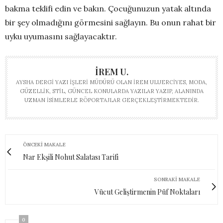
bakma teklifi edin ve bakın. Çocuğunuzun yatak altında
bir şey olmadığını görmesini sağlayın. Bu onun rahat bir
uyku uyumasını sağlayacaktır.
İREM U.
AYSHA DERGI YAZI İŞLERI MÜDÜRÜ OLAN İREM ULUERCIYES, MODA,
GÜZELLIK, STIL, GÜNCEL KONULARDA YAZILAR YAZIP, ALANINDA
UZMAN ISIMLERLE RÖPORTAJLAR GERÇEKLEŞTIRMEKTEDIR.
ÖNCEKI MAKALE
Nar Ekşili Nohut Salatası Tarifi
SONRAKI MAKALE
Vücut Geliştirmenin Püf Noktaları
0