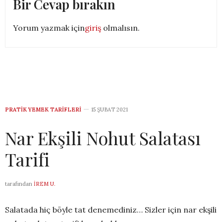
Bir Cevap bırakın
Yorum yazmak için
giriş
olmalısın.
PRATIK YEMEK TARIFLERI
15 ŞUBAT 2021
Nar Ekşili Nohut Salatası
Tarifi
tarafından
İREM U.
Salatada hiç böyle tat denemediniz… Sizler için nar ekşili