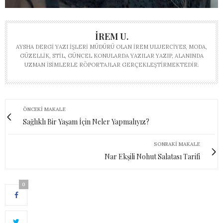
İREM U.
AYSHA DERGI YAZI İŞLERI MÜDÜRÜ OLAN İREM ULUERCIYES, MODA,
GÜZELLIK, STIL, GÜNCEL KONULARDA YAZILAR YAZIP, ALANINDA
UZMAN ISIMLERLE RÖPORTAJLAR GERÇEKLEŞTIRMEKTEDIR.
ÖNCEKI MAKALE
Sağlıklı Bir Yaşam İçin Neler Yapmalıyız?
SONRAKI MAKALE
Nar Ekşili Nohut Salatası Tarifi
0