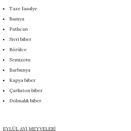
Taze fasulye
Bamya
Patlıcan
Sivri biber
Börülce
Semizotu
Barbunya
Kapya biber
Çarliston biber
Dolmalık biber
EYLÜL AYI MEYVELERİ