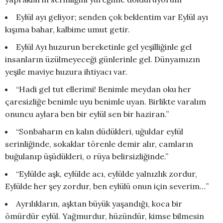
Eylül ayı geliyor; senden çok beklentim var Eylül ayı
kışıma bahar, kalbime umut getir.
Eylül Ayı huzurun bereketinle gel yeşilliğinle gel
insanların üzülmeyeceği günlerinle gel. Dünyamızın
yeşile maviye huzura ihtiyacı var.
“Hadi gel tut ellerimi! Benimle meydan oku her
çaresizliğe benimle uyu benimle uyan. Birlikte varalım
onuncu aylara ben bir eylül sen bir haziran.”
“Sonbaharın en kalın düdükleri, uğuldar eylül
serinliğinde, sokaklar törenle demir alır, camların
buğulanıp üşüdükleri, o rüya belirsizliğinde.”
“Eylülde aşk, eylülde acı, eylülde yalnızlık zordur,
Eylülde her şey zordur, ben eylülü onun için severim…”
Ayrılıkların, aşktan büyük yaşandığı, koca bir
ömürdür eylül. Yağmurdur, hüzündür, kimse bilmesin