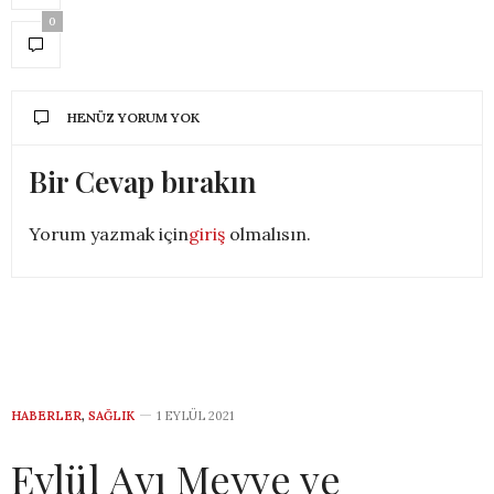
0
HENÜZ YORUM YOK
Bir Cevap bırakın
Yorum yazmak için
giriş
olmalısın.
HABERLER
,
SAĞLIK
1 EYLÜL 2021
Eylül Ayı Meyve ve