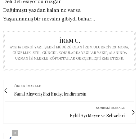
Deli deli esiyordu rüzgar
Dağılmıştı yazdan kalan ne varsa
Yaşanmamış bir mevsim gibiydi bahar…
İREM U.
AYSHA DERGI YAZI İŞLERI MÜDÜRÜ OLAN İREM ULUERCIYES, MODA,
GÜZELLIK, STIL, GÜNCEL KONULARDA YAZILAR YAZIP, ALANINDA
UZMAN ISIMLERLE RÖPORTAJLAR GERÇEKLEŞTIRMEKTEDIR.
ÖNCEKI MAKALE
Sanal Alışveriş Sizi Endişelendirmesin
SONRAKI MAKALE
Eylül Ayı Meyve ve Sebzeleri
0