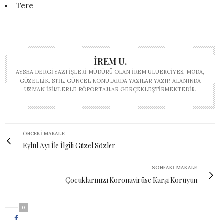
Tere
İREM U.
AYSHA DERGI YAZI İŞLERI MÜDÜRÜ OLAN İREM ULUERCIYES, MODA,
GÜZELLIK, STIL, GÜNCEL KONULARDA YAZILAR YAZIP, ALANINDA
UZMAN ISIMLERLE RÖPORTAJLAR GERÇEKLEŞTIRMEKTEDIR.
ÖNCEKI MAKALE
Eylül Ayı İle İlgili Güzel Sözler
SONRAKI MAKALE
Çocuklarınızı Koronavirüse Karşı Koruyun
0