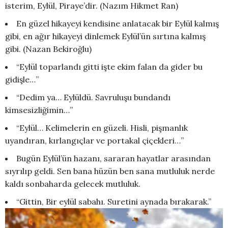
isterim, Eylül, Piraye’dir. (Nazım Hikmet Ran)
En güzel hikayeyi kendisine anlatacak bir Eylül kalmış
gibi, en ağır hikayeyi dinlemek Eylül’ün sırtına kalmış
gibi. (Nazan Bekiroğlu)
“Eylül toparlandı gitti işte ekim falan da gider bu
gidişle…”
“Dedim ya… Eylüldü. Savruluşu bundandı
kimsesizliğimin…”
“Eylül… Kelimelerin en güzeli. Hisli, pişmanlık
uyandıran, kırlangıçlar ve portakal çiçekleri…”
Bugün Eylül’ün hazanı, sararan hayatlar arasından
sıyrılıp geldi. Sen bana hüzün ben sana mutluluk nerde
kaldı sonbaharda gelecek mutluluk.
“Gittin, Bir eylül sabahı. Suretini aynada bırakarak.”