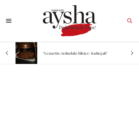
“Lezzetin Ardındaki Hikâye: Kadırgalı”