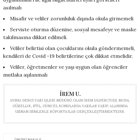
asılmalı
Misafir ve veliler zorunluluk dışında okula girmemeli
Serviste oturma düzenine, sosyal mesafeye ve maske
takılmasına dikkat edilmeli.
Veliler belirtisi olan çocuklarını okula göndermemeli,
kendileri de Covid -19 belirtilerine çok dikkat etmelidir.
Veliler, öğretmenler ve yaşı uygun olan öğrenciler
mutlaka aşılanmalı
İREM U.
AYSHA DERGI YAZI İŞLERI MÜDÜRÜ OLAN İREM ULUERCIYES, MODA,
GÜZELLIK, STIL, GÜNCEL KONULARDA YAZILAR YAZIP, ALANINDA
UZMAN ISIMLERLE RÖPORTAJLAR GERÇEKLEŞTIRMEKTEDIR.
ÖNCEKI MAKALE