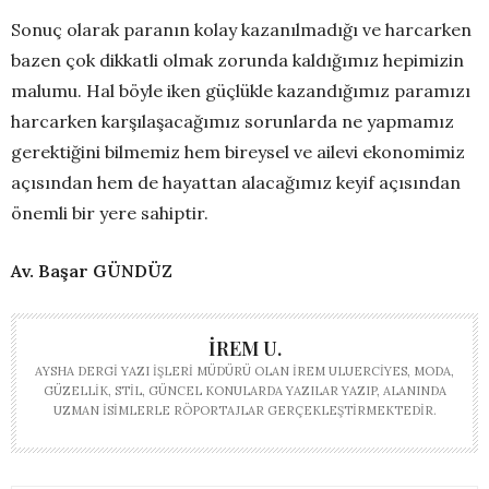
Sonuç olarak paranın kolay kazanılmadığı ve harcarken
bazen çok dikkatli olmak zorunda kaldığımız hepimizin
malumu. Hal böyle iken güçlükle kazandığımız paramızı
harcarken karşılaşacağımız sorunlarda ne yapmamız
gerektiğini bilmemiz hem bireysel ve ailevi ekonomimiz
açısından hem de hayattan alacağımız keyif açısından
önemli bir yere sahiptir.
Av. Başar GÜNDÜZ
İREM U.
AYSHA DERGI YAZI İŞLERI MÜDÜRÜ OLAN İREM ULUERCIYES, MODA,
GÜZELLIK, STIL, GÜNCEL KONULARDA YAZILAR YAZIP, ALANINDA
UZMAN ISIMLERLE RÖPORTAJLAR GERÇEKLEŞTIRMEKTEDIR.