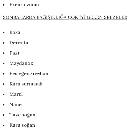
Frenk üzümü
SONBAHARDA BAĞIŞIKLIĞA ÇOK İYİ GELEN SEBZELER
Roka
Dereotu
Pazı
Maydanoz
Fesleğen/reyhan
Kuru sarımsak
Marul
Nane
Taze soğan
Kuru soğan