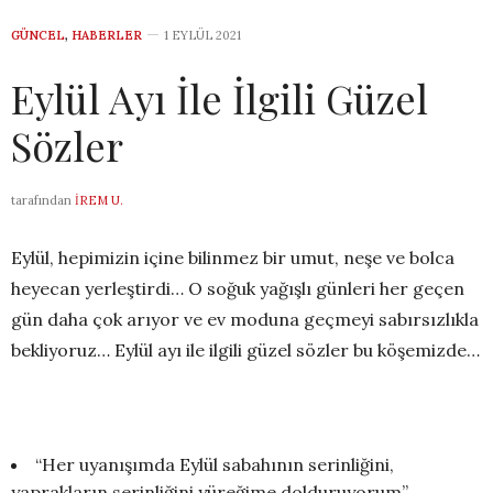
GÜNCEL
,
HABERLER
1 EYLÜL 2021
Eylül Ayı İle İlgili Güzel
Sözler
tarafından
İREM U.
Eylül, hepimizin içine bilinmez bir umut, neşe ve bolca
heyecan yerleştirdi… O soğuk yağışlı günleri her geçen
gün daha çok arıyor ve ev moduna geçmeyi sabırsızlıkla
bekliyoruz… Eylül ayı ile ilgili güzel sözler bu köşemizde…
“Her uyanışımda Eylül sabahının serinliğini,
yaprakların serinliğini yüreğime dolduruyorum”