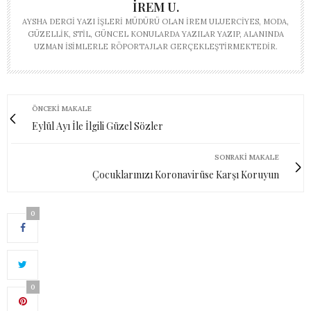
İREM U.
AYSHA DERGI YAZI İŞLERI MÜDÜRÜ OLAN İREM ULUERCIYES, MODA,
GÜZELLIK, STIL, GÜNCEL KONULARDA YAZILAR YAZIP, ALANINDA
UZMAN ISIMLERLE RÖPORTAJLAR GERÇEKLEŞTIRMEKTEDIR.
ÖNCEKI MAKALE
Eylül Ayı İle İlgili Güzel Sözler
SONRAKI MAKALE
Çocuklarınızı Koronavirüse Karşı Koruyun
0
0