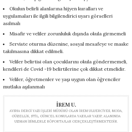
Okulun belirli alanlarına hijyen kuralları ve
uygulamaları ile ilgili bilgilendirici uyarı görselleri
asılmalı
Misafir ve veliler zorunluluk dışında okula girmemeli
Serviste oturma düzenine, sosyal mesafeye ve maske
takılmasına dikkat edilmeli.
Veliler belirtisi olan çocuklarını okula göndermemeli,
kendileri de Covid -19 belirtilerine çok dikkat etmelidir.
Veliler, öğretmenler ve yaşı uygun olan öğrenciler
mutlaka aşılanmalı
İREM U.
AYSHA DERGI YAZI İŞLERI MÜDÜRÜ OLAN İREM ULUERCIYES, MODA,
GÜZELLIK, STIL, GÜNCEL KONULARDA YAZILAR YAZIP, ALANINDA
UZMAN ISIMLERLE RÖPORTAJLAR GERÇEKLEŞTIRMEKTEDIR.