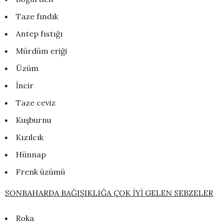
Taze fındık
Antep fıstığı
Mürdüm eriği
Üzüm
İncir
Taze ceviz
Kuşburnu
Kızılcık
Hünnap
Frenk üzümü
SONBAHARDA BAĞIŞIKLIĞA ÇOK İYİ GELEN SEBZELER
Roka