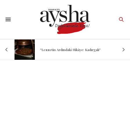
“Lezzetin Ardındaki Hikâye: Kadırgalı”