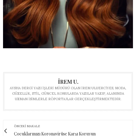
İREM U.
AYSHA DERGI YAZI İŞLERI MÜDÜRÜ OLAN İREM ULUERCIYES, MODA,
GÜZELLIK, STIL, GÜNCEL KONULARDA YAZILAR YAZIP, ALANINDA
UZMAN ISIMLERLE RÖPORTAJLAR GERÇEKLEŞTIRMEKTEDIR.
ÖNCEKI MAKALE
Çocuklarınızı Koronavirüse Karşı Koruyun