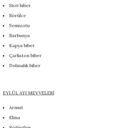
Sivri biber
Börülce
Semizotu
Barbunya
Kapya biber
Çarliston biber
Dolmalık biber
EYLÜL AYI MEYVELERİ
Armut
Elma
Böğürtlen