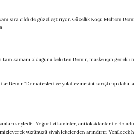
ı sıra cildi de güzelleştiriyor. Güzellik Koçu Meltem Demir,
i.
tam zamanı olduğunu belirten Demir, maske için gerekli m
ise Demir “Domatesleri ve yulaf ezmesini karıştırıp daha son
ları söyledi: “Yoğurt vitaminler, antioksidanlar ile doludur, 
leyerek yüzünüzü siyah lekelerden arındırır. Yenilecek her 