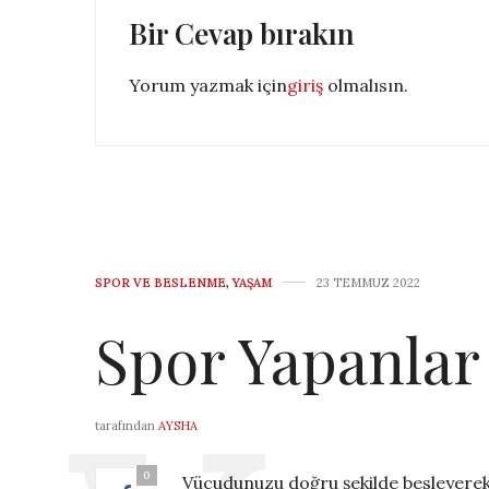
Bir Cevap bırakın
Yorum yazmak için
giriş
olmalısın.
SPOR VE BESLENME
,
YAŞAM
23 TEMMUZ 2022
Spor Yapanlar
tarafından
AYSHA
0
Vücudunuzu doğru şekilde besleyerek, 