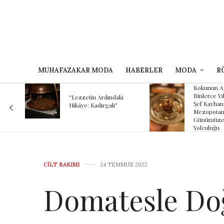
MUHAFAZAKAR MODA
HABERLER
MODA
R
Kokunun A
 Bir
Binlerce Yıl
“Lezzetin Ardındaki
Şef Kayhan
Hikâye: Kadırgalı”
Mezopotam
Günümüze
Yolculuğu
CILT BAKIMI
24 TEMMUZ 2022
Domatesle Doğ