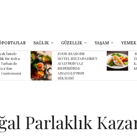
ÖPORTAJLAR
SAĞLIK
GÜZELLİK
YAŞAM
YEMEK
yak İzinde
FOUR SEASONS
B
lık Bir Sofra:
HOTEL SULTANAHMET
Z
 Tarhan ile
AVLU’NUN YAZ
K
ya’dan
MENÜSÜNDE
K
 Gastronomi
ANADOLU’NUN
HİKÂYESİ
al Parlaklık Kaza