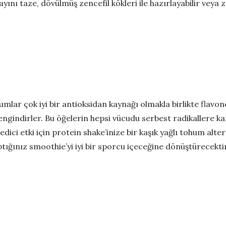
yını taze, dövülmüş zencefil kökleri ile hazırlayabilir veya z
humlar çok iyi bir antioksidan kaynağı olmakla birlikte flavon
gindirler. Bu öğelerin hepsi vücudu serbest radikallere karş
 edici etki için protein shake’inize bir kaşık yağlı tohum alt
ığınız smoothie’yi iyi bir sporcu içeceğine dönüştürecektir