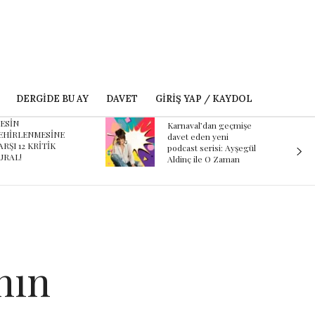
DERGIDE BU AY
DAVET
GIRIŞ YAP / KAYDOL
ESİN
Karnaval’dan geçmişe
EHİRLENMESİNE
davet eden yeni
ARŞI 12 KRİTİK
podcast serisi: Ayşegül
URAL!
Aldinç ile O Zaman
nın