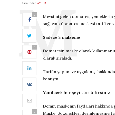
tarafından
AYSHA
0
Mevsimi gelen domates, yemeklerin yan
sağlayan domates maskesi tarifi verd
Sadece 3 malzeme
0
Domatesin maske olarak kullanmanın 
olarak sıraladı.
Tarifin yapımı ve uygulanışı hakkında 
konuştu.
Yenilecek her şeyi sürebilirsiniz
Demir, maskenin faydaları hakkında şun
0
Maske, gözenekleri derinlemesine temiz