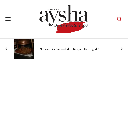
“Lezzetin Ardındaki Hikâye: Kadırgalı”