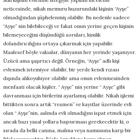
neticesinde, nikah memuru huzurundaki kişinin “Ayşe”
olmadığından şüphelenmiş olabilir. Bu nedenle sadece
“Ayşe” nin bilebileceği ve fakat onun yerine geçen kişinin
bilemeyeceğini düşündüğü soruları, kimlik
dolandırıcılığını ortaya çıkarmak için yapabilir.
Maalesef böyle vakıalar, dünyanın her yerinde yaşanıyor.
Üzücü ama şaşırtıcı değil. Örneğin, “Ayşe” adlı kişi
evlenmek istemiyor olabilir, bir yerde kendi rızası
dışında alıkoyuluyor olabilir ama onun evlenmesinden
menfaati olacak kişiler, “ Ayşe” nin yerine “ Ayşe” gibi
davranması için birilerini ayarlamış olabilir. Nikah işlemi
bittikten sonra artık “resmen” ve kayıtlar üzerinde evli
olan “ Ayşe”nin, aslında evli olmadığını ispat etmek için
ancak bazı yasal yollara başvurması gerekecektir ki, o
sırada da belki canına, malına veya namusuna karşı bir
ihlal yaşayacaktır. Böyle örneklere karşı alınan