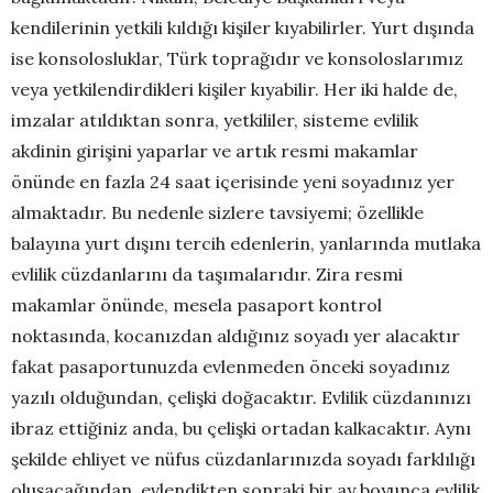
kendilerinin yetkili kıldığı kişiler kıyabilirler. Yurt dışında
ise konsolosluklar, Türk toprağıdır ve konsoloslarımız
veya yetkilendirdikleri kişiler kıyabilir. Her iki halde de,
imzalar atıldıktan sonra, yetkililer, sisteme evlilik
akdinin girişini yaparlar ve artık resmi makamlar
önünde en fazla 24 saat içerisinde yeni soyadınız yer
almaktadır. Bu nedenle sizlere tavsiyemi; özellikle
balayına yurt dışını tercih edenlerin, yanlarında mutlaka
evlilik cüzdanlarını da taşımalarıdır. Zira resmi
makamlar önünde, mesela pasaport kontrol
noktasında, kocanızdan aldığınız soyadı yer alacaktır
fakat pasaportunuzda evlenmeden önceki soyadınız
yazılı olduğundan, çelişki doğacaktır. Evlilik cüzdanınızı
ibraz ettiğiniz anda, bu çelişki ortadan kalkacaktır. Aynı
şekilde ehliyet ve nüfus cüzdanlarınızda soyadı farklılığı
oluşacağından, evlendikten sonraki bir ay boyunca evlilik