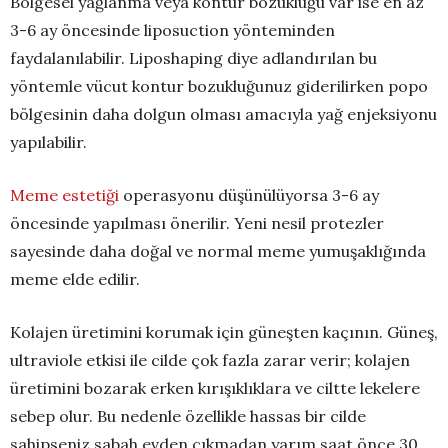
Bölgesel yağlanma veya kontur bozukluğu var ise en az
3-6 ay öncesinde liposuction yönteminden
faydalanılabilir. Liposhaping diye adlandırılan bu
yöntemle vücut kontur bozukluğunuz giderilirken popo
bölgesinin daha dolgun olması amacıyla yağ enjeksiyonu
yapılabilir.
Meme estetiği
operasyonu düşünülüyorsa 3-6 ay
öncesinde yapılması önerilir. Yeni nesil protezler
sayesinde daha doğal ve normal meme yumuşaklığında
meme elde edilir.
Kolajen üretimini korumak için güneşten kaçının. Güneş,
ultraviole etkisi ile cilde çok fazla zarar verir; kolajen
üretimini bozarak erken kırışıklıklara ve ciltte lekelere
sebep olur. Bu nedenle özellikle hassas bir cilde
sahipseniz sabah evden çıkmadan yarım saat önce 30