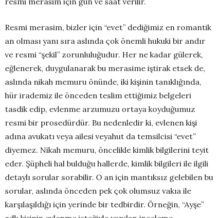
resmi merasim için gün ve saat verilir.
Resmi merasim, bizler için “evet” dediğimiz en romantik
an olması yanı sıra aslında çok önemli hukuki bir andır
ve resmi “şekil” zorunluluğudur. Her ne kadar gülerek,
eğlenerek, duygulanarak bu merasime iştirak etsek de,
aslında nikah memuru önünde, iki kişinin tanıklığında,
hür irademiz ile önceden teslim ettiğimiz belgeleri
tasdik edip, evlenme arzumuzu ortaya koyduğumuz
resmi bir prosedürdür. Bu nedenledir ki, evlenen kişi
adına avukatı veya ailesi veyahut da temsilcisi “evet”
diyemez. Nikah memuru, öncelikle kimlik bilgilerini teyit
eder. Şüpheli hal bulduğu hallerde, kimlik bilgileri ile ilgili
detaylı sorular sorabilir. O an için mantıksız gelebilen bu
sorular, aslında önceden pek çok olumsuz vakıa ile
karşılaşıldığı için yerinde bir tedbirdir. Örneğin, “Ayşe”
adlı kişinin evlenme isteğiyle yapılan inceleme