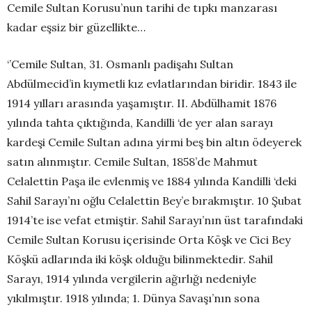
Cemile Su
ltan Koru
su
’
nun tarihi de tıpkı manzarası
kadar eşsiz bir güzellikte…
‘’Cemile Sultan,
31.
Osmanlı padişahı Sultan
Abdülmecid’in kıym
etli kız evlatlarından biridir.
1843 ile
19
14 yılları arasında yaşamıştır.
II. Abdülhamit 1876
yılında tahta çıktığında,
Kandilli ‘de
yer alan sarayı
kardeşi Cemile Sultan adına yirmi beş bin a
ltın ödeyerek
satın alınmıştır.
Cemile Sultan, 1858’de Mahmut
Celalettin Paşa ile evlenmiş ve 1884 yılında
Kandilli ‘deki
Sahil Sarayı’nı oğlu Celalettin Bey’e bırakmıştır. 10 Şu
bat
1914’te ise vefat etmiştir.
Sahil Sarayı’nın üst tarafındaki
Cemile Sultan Korusu içerisinde Orta Köşk ve Cici Bey
Köşkü adlarında
iki köşk olduğu bilinmektedir.
Sahil
Sarayı, 1914 yılında vergilerin ağırlığı nedeniyle
yıkılmıştır. 1918 yılında; 1. Dünya Savaşı’nın sona