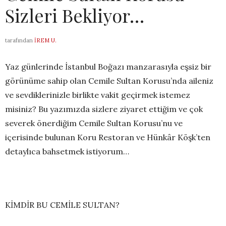
Sizleri Bekliyor…
tarafından
İREM U.
Yaz günlerinde
İstanbul Boğazı manzarasıyla eşsiz bir
görünü
me sahip olan Cemile Sultan Koru
su
’
nda aileniz
ve sevdiklerinizle birlikte vakit geçirmek istemez
misiniz? Bu yazımızda sizlere ziyaret ettiğim ve çok
severek önerdiğim Cemile Sultan Korusu
’
nu ve
içerisinde bulunan Koru Restoran ve
Hünkâr
Köşk’ten
detaylıca bahsetmek istiyorum…
KİMDİR BU CEMİLE SULTAN?