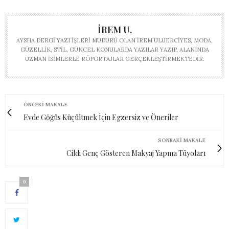
İREM U.
AYSHA DERGI YAZI İŞLERI MÜDÜRÜ OLAN İREM ULUERCIYES, MODA,
GÜZELLIK, STIL, GÜNCEL KONULARDA YAZILAR YAZIP, ALANINDA
UZMAN ISIMLERLE RÖPORTAJLAR GERÇEKLEŞTIRMEKTEDIR.
ÖNCEKI MAKALE
Evde Göğüs Küçültmek İçin Egzersiz ve Öneriler
SONRAKI MAKALE
Cildi Genç Gösteren Makyaj Yapma Tüyoları
0