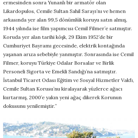
ermesinden sonra Yunanlı bir armatör olan
Likardopulos
, Cemile Sultan Sahil Sarayı’nı ve hemen
arkasında yer alan 99,5 dönümlük koruyu satın almış,
1944 yılında ise film yapı
mcısı Cemil
Filmer’e
satmıştır.
Koruda yer alan tarihi köşk, 29 Ekim 1952’de bir
Cumhuriyet Bayramı gecesinde, elektrik kontağında
yaşanan arıza sebebiyle yanmıştır. Sonrasında ise Cemil
Filmer
, koruyu Türkiye Odalar Borsalar ve Birlik
Personeli Sigorta ve Emekli Sandığı’na satmıştır.
İstanbul Ticaret Odası Eğitim ve Sosyal Hizmetler Vakfı,
Cemile Sultan Korusu’nu kiralayarak yüzlerce ağacı
kurtarmış, 2000’e yakın yeni ağaç dikerek Korunun
dokusunu yenilemiştir.
’’