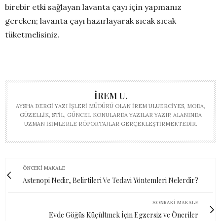
birebir etki sağlayan lavanta çayı için yapmanız
gereken; lavanta çayı hazırlayarak sıcak sıcak
tüketmelisiniz.
İREM U.
AYSHA DERGI YAZI İŞLERI MÜDÜRÜ OLAN İREM ULUERCIYES, MODA,
GÜZELLIK, STIL, GÜNCEL KONULARDA YAZILAR YAZIP, ALANINDA
UZMAN ISIMLERLE RÖPORTAJLAR GERÇEKLEŞTIRMEKTEDIR.
ÖNCEKI MAKALE
Astenopi Nedir, Belirtileri Ve Tedavi Yöntemleri Nelerdir?
SONRAKI MAKALE
Evde Göğüs Küçültmek İçin Egzersiz ve Öneriler