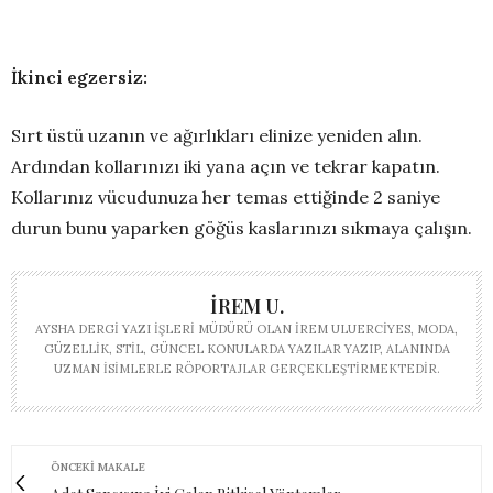
İkinci egzersiz:
Sırt üstü uzanın ve ağırlıkları elinize yeniden alın.
Ardından kollarınızı iki yana açın ve tekrar kapatın.
Kollarınız vücudunuza her temas ettiğinde 2 saniye
durun bunu yaparken göğüs kaslarınızı sıkmaya çalışın.
İREM U.
AYSHA DERGI YAZI İŞLERI MÜDÜRÜ OLAN İREM ULUERCIYES, MODA,
GÜZELLIK, STIL, GÜNCEL KONULARDA YAZILAR YAZIP, ALANINDA
UZMAN ISIMLERLE RÖPORTAJLAR GERÇEKLEŞTIRMEKTEDIR.
ÖNCEKI MAKALE