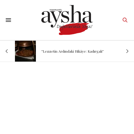
“Lezzetin Ardındaki Hikâye: Kadırgalı”