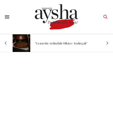
“Lezzetin Ardındaki Hikâye: Kadırgalı”