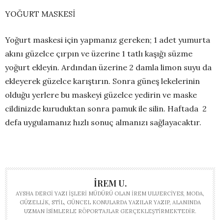
YOĞURT MASKESİ
Yoğurt maskesi için yapmanız gereken; 1 adet yumurta
akını güzelce çırpın ve üzerine 1 tatlı kaşığı süzme
yoğurt ekleyin. Ardından üzerine 2 damla limon suyu da
ekleyerek güzelce karıştırın. Sonra güneş lekelerinin
olduğu yerlere bu maskeyi güzelce yedirin ve maske
cildinizde kuruduktan sonra pamuk ile silin. Haftada 2
defa uygulamanız hızlı sonuç almanızı sağlayacaktır.
İREM U.
AYSHA DERGI YAZI İŞLERI MÜDÜRÜ OLAN İREM ULUERCIYES, MODA,
GÜZELLIK, STIL, GÜNCEL KONULARDA YAZILAR YAZIP, ALANINDA
UZMAN ISIMLERLE RÖPORTAJLAR GERÇEKLEŞTIRMEKTEDIR.