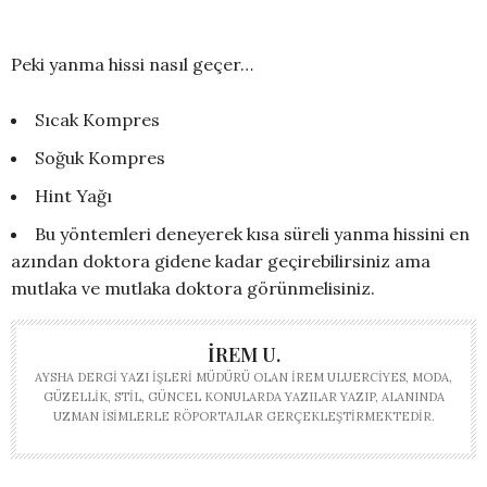
Peki yanma hissi nasıl geçer…
Sıcak Kompres
Soğuk Kompres
Hint Yağı
Bu yöntemleri deneyerek kısa süreli yanma hissini en
azından doktora gidene kadar geçirebilirsiniz ama
mutlaka ve mutlaka doktora görünmelisiniz.
İREM U.
AYSHA DERGI YAZI İŞLERI MÜDÜRÜ OLAN İREM ULUERCIYES, MODA,
GÜZELLIK, STIL, GÜNCEL KONULARDA YAZILAR YAZIP, ALANINDA
UZMAN ISIMLERLE RÖPORTAJLAR GERÇEKLEŞTIRMEKTEDIR.