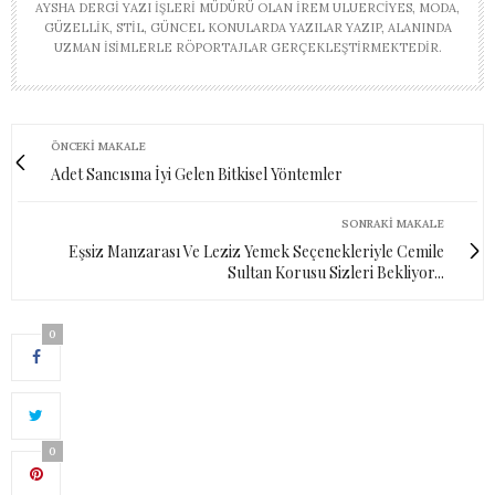
AYSHA DERGI YAZI İŞLERI MÜDÜRÜ OLAN İREM ULUERCIYES, MODA,
GÜZELLIK, STIL, GÜNCEL KONULARDA YAZILAR YAZIP, ALANINDA
UZMAN ISIMLERLE RÖPORTAJLAR GERÇEKLEŞTIRMEKTEDIR.
ÖNCEKI MAKALE
Adet Sancısına İyi Gelen Bitkisel Yöntemler
SONRAKI MAKALE
Eşsiz Manzarası Ve Leziz Yemek Seçenekleriyle Cemile
Sultan Korusu Sizleri Bekliyor...
0
0