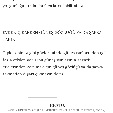
yorgunluğunuzdan hızlıca kurtulabilirsiniz.
EVDEN ÇIKARKEN GÜNEŞ GÖZLÜĞÜ YA DA ŞAPKA
TAKIN
Tıpkı tenimiz gibi gözlerimizde güneş ışınlarından çok
fazla etkileniyor. Onu güneş ışınlarının zararlı
etkilerinden korumak için güneş gözlüğü ya da şapka
takmadan dışarı çıkmayın deriz.
İREM U.
AYSHA DERGI YAZI İŞLERI MÜDÜRÜ OLAN İREM ULUERCIYES, MODA,