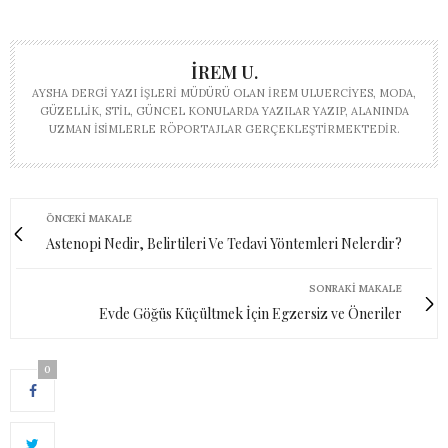
İREM U.
AYSHA DERGI YAZI İŞLERI MÜDÜRÜ OLAN İREM ULUERCIYES, MODA,
GÜZELLIK, STIL, GÜNCEL KONULARDA YAZILAR YAZIP, ALANINDA
UZMAN ISIMLERLE RÖPORTAJLAR GERÇEKLEŞTIRMEKTEDIR.
ÖNCEKI MAKALE
Astenopi Nedir, Belirtileri Ve Tedavi Yöntemleri Nelerdir?
SONRAKI MAKALE
Evde Göğüs Küçültmek İçin Egzersiz ve Öneriler
0