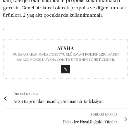
karşı alerjisi olan hastaların propolis kullanmamaları
gerekir. Genel bir kural olarak propolis ve diğer tüm arı
ürünleri, 2 yaş altı çocuklarda kullanılmamalı.
AYSHA
MUHAFAZAKAR MODA ,TESETTÜRLÜ BAYAN KOMBINLERI ,KADIN
SAĞLIĞI KONULU AYSHA.COM.TR SITESININ YÖNETICISIDIR.
ÖNCEKI MAKALE
Arzu Kaprol’dan İnsanlığa Adanan Bir Koleksiyon
SONRAKI MAKALE
Evlilikler Nasıl Sağlıklı Yürür?