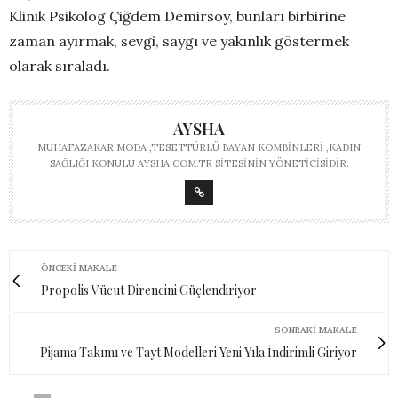
Klinik Psikolog Çiğdem Demirsoy, bunları birbirine
zaman ayırmak, sevgi, saygı ve yakınlık göstermek
olarak sıraladı.
AYSHA
MUHAFAZAKAR MODA ,TESETTÜRLÜ BAYAN KOMBINLERI ,KADIN
SAĞLIĞI KONULU AYSHA.COM.TR SITESININ YÖNETICISIDIR.
ÖNCEKI MAKALE
Propolis Vücut Direncini Güçlendiriyor
SONRAKI MAKALE
Pijama Takımı ve Tayt Modelleri Yeni Yıla İndirimli Giriyor