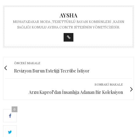
AYSHA
MUHAFAZAKAR MODA ,TESETTÜRLÜ BAYAN KOMBINLERI ,KADIN
SAĞLIĞI KONULU AYSHA.COM.TR SITESININ YÖNETICISIDIR.
ÖNCEKI MAKALE
Revizyon Burun Estetiği Tecrübe İstiyor
SONRAKI MAKALE
Arzu Kaprol’dan İnsanlığa Adanan Bir Koleksiyon
0