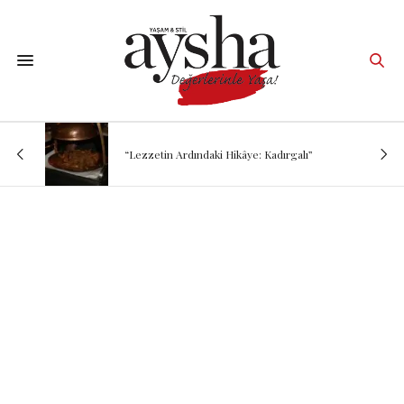
“Lezzetin Ardındaki Hikâye: Kadırgalı”