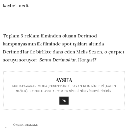
kaybetmedi.
Toplam 3 reklam filminden oluşan Derimod
kampanyasının ilk filminde spot ışıkları altında
Derimod’lar ile birlikte dans eden Melis Sezen, o çarpıcı
soruyu soruyor: ‘
Senin Derimod’un Hangisi?
’
AYSHA
MUHAFAZAKAR MODA ,TESETTÜRLÜ BAYAN KOMBINLERI ,KADIN
SAĞLIĞI KONULU AYSHA.COM.TR SITESININ YÖNETICISIDIR.
ÖNCEKI MAKALE