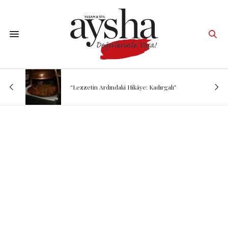
“Lezzetin Ardındaki Hikâye: Kadırgalı”