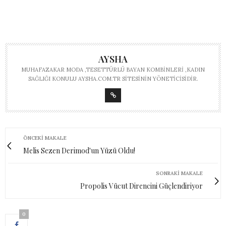
AYSHA
MUHAFAZAKAR MODA ,TESETTÜRLÜ BAYAN KOMBINLERI ,KADIN
SAĞLIĞI KONULU AYSHA.COM.TR SITESININ YÖNETICISIDIR.
ÖNCEKI MAKALE
Melis Sezen Derimod'un Yüzü Oldu!
SONRAKI MAKALE
Propolis Vücut Direncini Güçlendiriyor
0