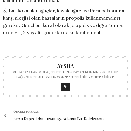
kullanımı sonlandırılmalı.
Bal, kozalaklı ağaçlar, kavak ağacı ve Peru balsamına
karşı alerjisi olan hastaların propolis kullanmamaları
gerekir. Genel bir kural olarak propolis ve diğer tüm arı
ürünleri, 2 yaş altı çocuklarda kullanılmamalı.
AYSHA
MUHAFAZAKAR MODA ,TESETTÜRLÜ BAYAN KOMBINLERI ,KADIN
SAĞLIĞI KONULU AYSHA.COM.TR SITESININ YÖNETICISIDIR.
ÖNCEKI MAKALE
Arzu Kaprol’dan İnsanlığa Adanan Bir Koleksiyon