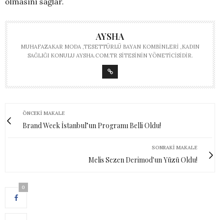
olmasını sağlar.
AYSHA
MUHAFAZAKAR MODA ,TESETTÜRLÜ BAYAN KOMBINLERI ,KADIN
SAĞLIĞI KONULU AYSHA.COM.TR SITESININ YÖNETICISIDIR.
ÖNCEKI MAKALE
Brand Week İstanbul’un Programı Belli Oldu!
SONRAKI MAKALE
Melis Sezen Derimod'un Yüzü Oldu!
0