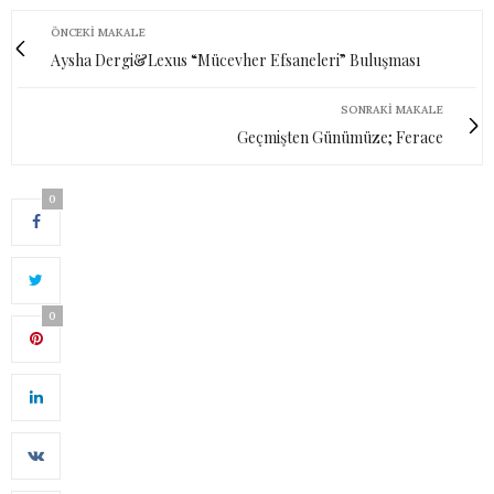
ÖNCEKI MAKALE
Aysha Dergi&Lexus “Mücevher Efsaneleri” Buluşması
SONRAKI MAKALE
Geçmişten Günümüze; Ferace
0
0