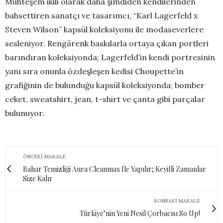
Muhteşem ikili olarak daha şimdiden kendilerinden
bahsettiren sanatçı ve tasarımcı, “Karl Lagerfeld x
Steven Wilson” kapsül koleksiyonu ile modaseverlere
sesleniyor. Rengârenk baskılarla ortaya çıkan portleri
barındıran koleksiyonda; Lagerfeld’in kendi portresinin
yanı sıra onunla özdeşleşen kedisi Choupette’in
grafiğinin de bulunduğu kapsül koleksiyonda; bomber
ceket, sweatshirt, jean, t-shirt ve çanta gibi parçalar
bulunuyor.
ÖNCEKI MAKALE
Bahar Temizliği Aura Cleanmax Ile Yapılır; Keyifli Zamanlar
Size Kalır
SONRAKI MAKALE
Türkiye’nin Yeni Nesil Çorbacısı So Up!