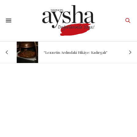
“Lezzetin Ardındaki Hikâye: Kadırgalı”