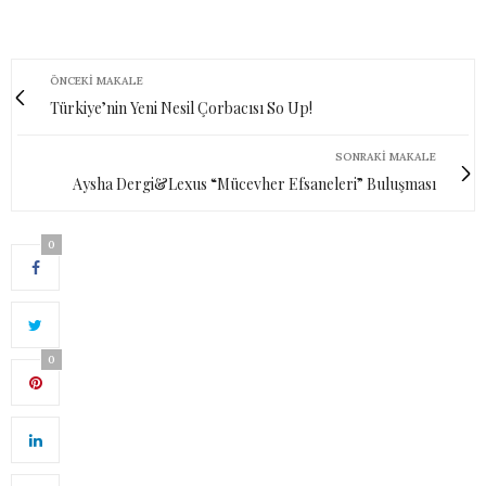
ÖNCEKI MAKALE
Türkiye’nin Yeni Nesil Çorbacısı So Up!
SONRAKI MAKALE
Aysha Dergi&Lexus “Mücevher Efsaneleri” Buluşması
0
0