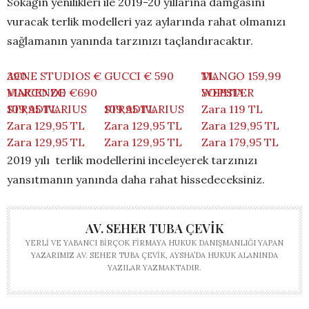
Sokağın yenilikleri ile 2019-20 yıllarına damgasını
vuracak terlik modelleri yaz aylarında rahat olmanızı
sağlamanın yanında tarzınızı taçlandıracaktır.
ACNE STUDIOS € 390
GUCCI € 590
MANGO 159,99 TL
MARCO DE VINCENZO €690
SOPHIA WEBSTER
STRADIVARIUS 109,95 TL
STRADIVARIUS 109,95 TL
Zara 119 TL
Zara 129,95 TL
Zara 129,95 TL
Zara 129,95 TL
Zara 129,95 TL
Zara 129,95 TL
Zara 179,95 TL
2019 yılı terlik modellerini inceleyerek tarzınızı
yansıtmanın yanında daha rahat hissedeceksiniz.
AV. SEHER TUBA ÇEVIK
YERLI VE YABANCI BIRÇOK FIRMAYA HUKUK DANIŞMANLIĞI YAPAN
YAZARIMIZ AV. SEHER TUBA ÇEVIK, AYSHA’DA HUKUK ALANINDA
YAZILAR YAZMAKTADIR.