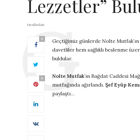
Lezzetler” Bu
tarafından
0
Geçtiğimiz günlerde Nolte Mutfak’ın 
davetliler hem sağlıklı beslenme üzer
buldular.
Nolte Mutfak
’ın Bağdat Caddesi Mağa
0
mutfağında ağırlandı.
Şef Eyüp Kem
paylaştı…