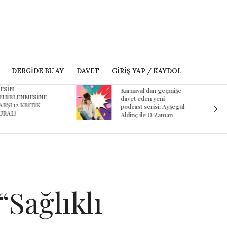
DERGIDE BU AY
DAVET
GIRIŞ YAP / KAYDOL
ESİN
Karnaval’dan geçmişe
EHİRLENMESİNE
davet eden yeni
ARŞI 12 KRİTİK
podcast serisi: Ayşegül
URAL!
Aldinç ile O Zaman
“Sağlıklı