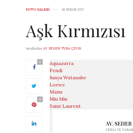
FOTO GALERI
18 NISAN 2017
Aşk Kırmızısı
tarafından
AV. SEHER TUBA ÇEVIK
0
Aquazurra
Fendi
Junya Watanabe
Loewe
Manu
Miu Miu
0
Saint Laurent
AV. SEHER
YERLI VE YABAN