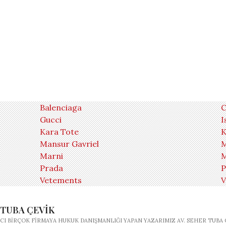
Balenciaga
C
Gucci
I
Kara Tote
K
Mansur Gavriel
M
Marni
M
Prada
P
Vetements
V
 TUBA ÇEVIK
CI BIRÇOK FIRMAYA HUKUK DANIŞMANLIĞI YAPAN YAZARIMIZ AV. SEHER TUBA 