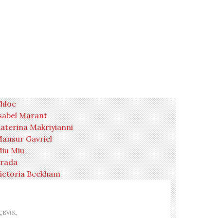
hloe
sabel Marant
aterina Makriyianni
ansur Gavriel
iu Miu
rada
ictoria Beckham
ÇEVIK,