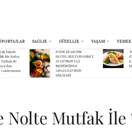
ÖPORTAJLAR
SAĞLIK
GÜZELLİK
YAŞAM
YEMEK
yak İzinde
FOUR SEASONS
B
lık Bir Sofra:
HOTEL SULTANAHMET
Z
 Tarhan ile
AVLU’NUN YAZ
K
ya’dan
MENÜSÜNDE
K
 Gastronomi
ANADOLU’NUN
HİKÂYESİ
 Nolte Mutfak İle 