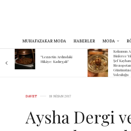
MUHAFAZAKAR MODA
HABERLER
MODA
R
Kokunun A
 Bir
Binlerce Yıl
“Lezzetin Ardındaki
Şef Kayhan
Hikâye: Kadırgalı”
Mezopotam
Günümüze
Yolculuğu
DAVET
18 NISAN 2017
Aysha Dergi ve