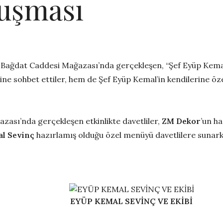
luşması
Bağdat Caddesi Mağazası’nda gerçekleşen, “Şef Eyüp Kemal S
ine sohbet ettiler, hem de Şef Eyüp Kemal’in kendilerine öz
zası’nda gerçekleşen etkinlikte davetliler,
ZM Dekor
’un h
al Sevinç
hazırlamış olduğu özel menüyü davetlilere sunarke
EYÜP KEMAL SEVİNÇ VE EKİBİ