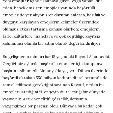
Yeni
emojiler
içinde saunaya giren, yoga yapan, dua
eden, bebek emziren emojiler yanında başörtülü
emojiler de yer alıyor. Her durumu anlatan, her fiili ve
duyguyu karşılayan emojilerin kelimeler üzerindeki
olumsuz etkisi tartışma konusu olurken; emojilerin
farklı kültürlere, inançlara ve çok çeşitliliğe kayıtsız
kalmaması olumlu bir adım olarak değerlendiriliyor.
Bu gelişmenin mimarı ise 15 yaşındaki Rayouf Alhumedhi.
Geçtiğimiz aylarda başörtülü emojiler için kampanya
başlatan Alhumedi, Almanya’da yaşıyor. Dünya üzerinde
başörtüsü
takan 550 milyon kadının dijital ortamda da
temsil edilmesi gerektiğini savunan Rayouf, neden bu
emojileri istediğini “Her şeyin dijitalleştiği bir dünyada
yaşıyoruz. Artık her türlü görsellik, iletişimin
vazgeçilmez bir parçası oldu. Dünyada bu kadar çok
çeşitlilik varken bizim de bir şekilde temsil edilmemiz