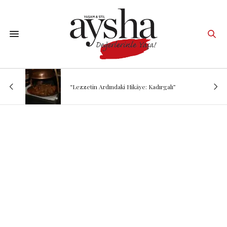
“Lezzetin Ardındaki Hikâye: Kadırgalı”