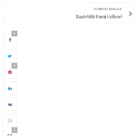
SONRAKI MAKALE
Başörtülü Emoji Geliyor!
0
0
0