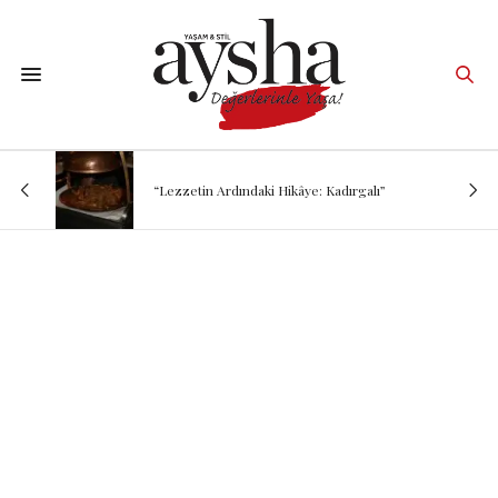
“Lezzetin Ardındaki Hikâye: Kadırgalı”