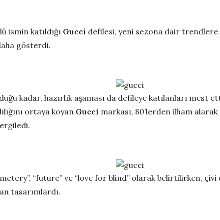
ü ismin katıldığı
Gucci
defilesi, yeni sezona dair trendl
daha gösterdi.
lduğu kadar, hazırlık aşaması da defileye katılanları mest et
klılığını ortaya koyan
Gucci
markası, 80’lerden ilham alarak
rgiledi.
tery”, “future” ve “love for blind” olarak belirtilirken, çivi
an tasarımlardı.