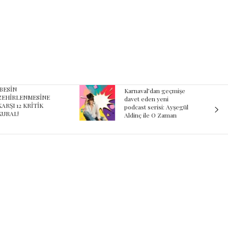
ESİN
Karnaval’dan geçmişe
EHİRLENMESİNE
davet eden yeni
ARŞI 12 KRİTİK
podcast serisi: Ayşegül
URAL!
Aldinç ile O Zaman