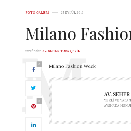
FOTO GALERI
25 EYLÜL 2016
Milano Fashi
tarafından
AV. SEHER TUBA ÇEVIK
0
Milano Fashion Week
AV. SEHER
YERLI VE YABAN
0
AYSHA’DA HUKU