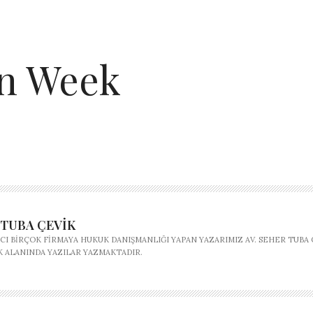
on Week
 TUBA ÇEVIK
CI BIRÇOK FIRMAYA HUKUK DANIŞMANLIĞI YAPAN YAZARIMIZ AV. SEHER TUBA 
K ALANINDA YAZILAR YAZMAKTADIR.