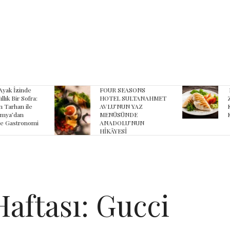
yak İzinde
FOUR SEASONS
B
lık Bir Sofra:
HOTEL SULTANAHMET
Z
 Tarhan ile
AVLU’NUN YAZ
K
ya’dan
MENÜSÜNDE
K
 Gastronomi
ANADOLU’NUN
HİKÂYESİ
aftası: Gucci