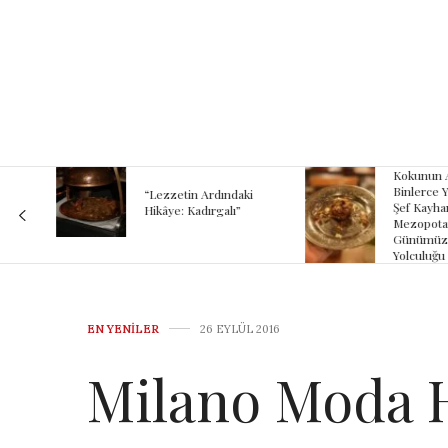
Kokunun A
 Bir
Binlerce Yıl
“Lezzetin Ardındaki
Şef Kayhan
Hikâye: Kadırgalı”
Mezopotam
Günümüze
Yolculuğu
EN YENILER
26 EYLÜL 2016
Milano Moda H