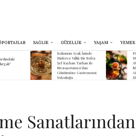
ÖPORTAJLAR
SAĞLIK
GÜZELLİK
YAŞAM
YEMEK
Kokunun Ayak İzinde
FOUR SEASONS
Binlerce Yıllık Bir Sofra:
HOTEL SULTANAHMET
Şef Kayhan Tarhan ile
AVLU’NUN YAZ
Mezopotamya’dan
MENÜSÜNDE
Günümüze Gastronomi
ANADOLU’NUN
Yolculuğu
HİKÂYESİ
me Sanatlarından