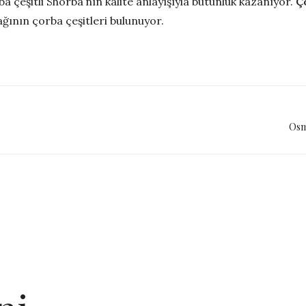
orba çeşitli Shorba’nın kalite anlayışıyla bütünlük kazanıyor.
Ç
ğının çorba çeşitleri bulunuyor.
Osm