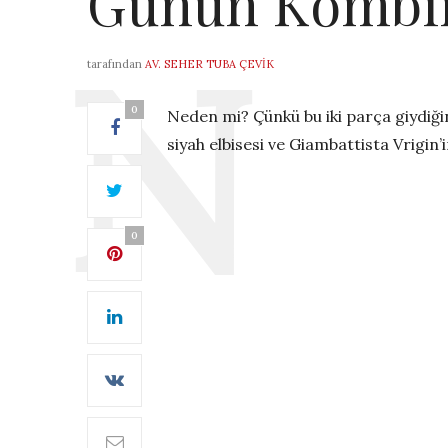
Günün Kombi
tarafından
AV. SEHER TUBA ÇEVIK
0
Neden mi? Çünkü bu iki parça giydiği
siyah elbisesi ve Giambattista Vrigin
0