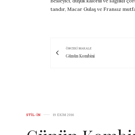
Besleyici, düşük kalorili ve sağlıklı ç
tandır, Macar Gulaş ve Fransız mutfa
ÖNCEKI MAKALE
Günün Kombini
STIL-IN
19 EKIM 2016