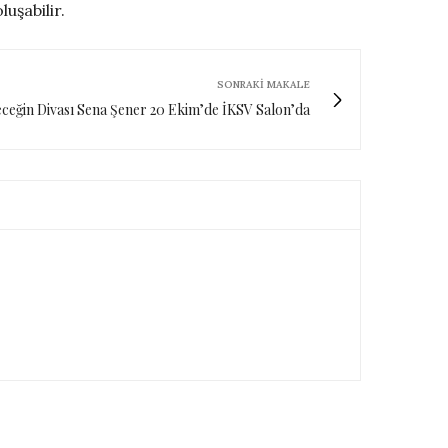
uşabilir.
SONRAKI MAKALE
ceğin Divası Sena Şener 20 Ekim’de İKSV Salon’da