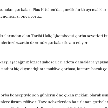
sunulan çorbaları Plus Kitchen’da içmelik farklı ayrıcalıkl
 denemenizi öneriyoruz.
talarından olan Tarihi Haliç İşkembecisi çorba severleri b
mlerine lezzetin üzerinde çorbalar ikram ediyor.
z karşılaşacağınız lezzet şaheserleri adeta damaklara yapışa
 de adını hiç duymadığınız muhliye çorbası, kırmızı bacak ç
çorba konseptiyle son günlerin öne çıkan mekânı olarak isi
elenlere ikram ediliyor. Taze sebzelerden hazırlanan çorbala