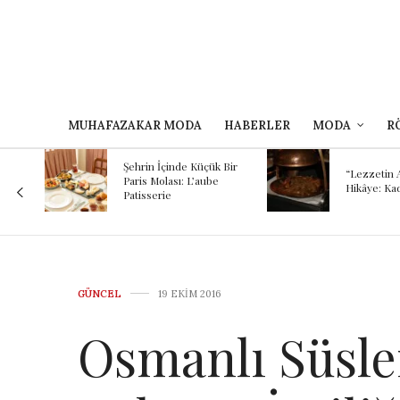
MUHAFAZAKAR MODA
HABERLER
MODA
R
n İçinde Küçük Bir
“Lezzetin Ardındaki
 Molası: L’aube
Hikâye: Kadırgalı”
serie
GÜNCEL
19 EKIM 2016
Osmanlı Süsle