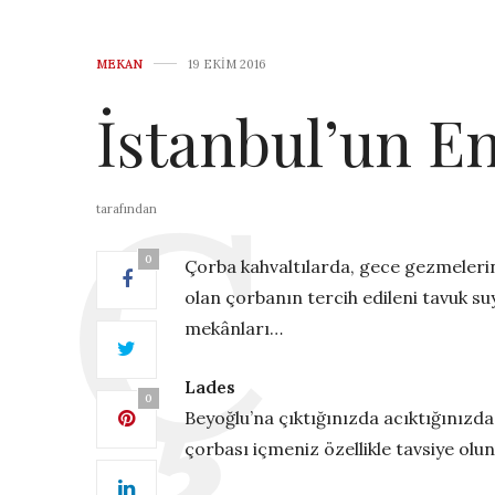
MEKAN
19 EKIM 2016
İstanbul’un E
tarafından
0
Çorba kahvaltılarda, gece gezmelerin
olan çorbanın tercih edileni tavuk suy
mekânları…
Lades
0
Beyoğlu’na çıktığınızda acıktığınızda
çorbası içmeniz özellikle tavsiye olu