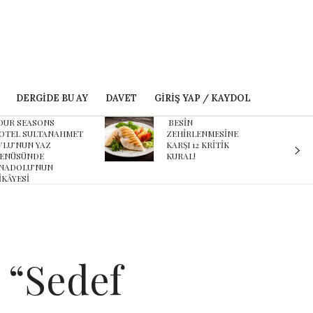
DERGIDE BU AY
DAVET
GIRIŞ YAP / KAYDOL
BESİN
Karnaval’dan geçmişe
ZEHİRLENMESİNE
davet eden yeni
KARŞI 12 KRİTİK
podcast serisi: Ayşegül
KURAL!
Aldinç ile O Zaman
 “Sedef