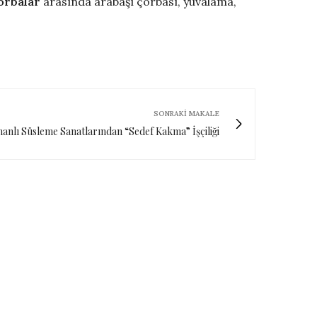
orbalar
arasında arabaşı çorbası, yuvalama,
SONRAKI MAKALE
anlı Süsleme Sanatlarından “Sedef Kakma” İşçiliği