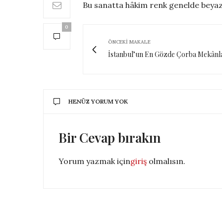
Bu sanatta hâkim renk genelde beyazdı
0
ÖNCEKI MAKALE
İstanbul’un En Gözde Çorba Mekânl
HENÜZ YORUM YOK
Bir Cevap bırakın
Yorum yazmak için
giriş
olmalısın.