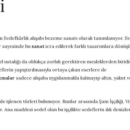
i
n Sedefkârlık ahşabı bezeme sanatı olarak tanımlanıyor. Sedef
r sayesinde bu
sanat
icra edilerek farklı tasarımlara dönüş
 el ustalığı da oldukça zorluk gerektiren mesleklerden biridi
eflerin yapıştırılmasıyla ortaya çıkan eserlere de
kmalar
sadece ahşaba uygulanmakla kalmayıp altın, yakut ve
erde işlenen türleri bulunuyor. Bunlar arasında Şam İşçiliği, Viya
. Ana maddesi sedef olan bu işçilikte sedeflerin ılık deniz