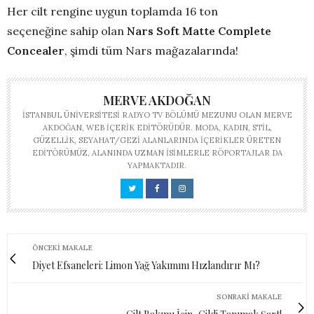
Her cilt rengine uygun toplamda 16 ton
seçeneğine sahip olan
Nars Soft Matte Complete
Concealer
, şimdi tüm Nars mağazalarında!
MERVE AKDOĞAN
İSTANBUL ÜNIVERSITESI RADYO TV BÖLÜMÜ MEZUNU OLAN MERVE
AKDOĞAN, WEB IÇERIK EDITÖRÜDÜR. MODA, KADIN, STIL,
GÜZELLIK, SEYAHAT/GEZI ALANLARINDA IÇERIKLER ÜRETEN
EDITÖRÜMÜZ, ALANINDA UZMAN ISIMLERLE RÖPORTAJLAR DA
YAPMAKTADIR.
ÖNCEKI MAKALE
Diyet Efsaneleri: Limon Yağ Yakımını Hızlandırır Mı?
SONRAKI MAKALE