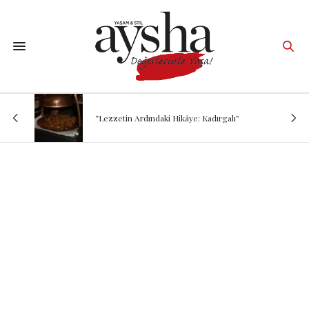
“Lezzetin Ardındaki Hikâye: Kadırgalı”