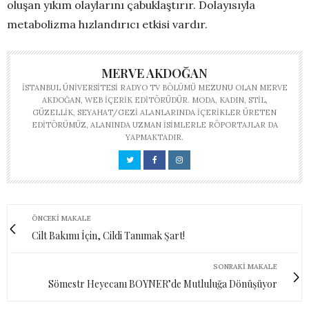
oluşan yıkım olaylarını çabuklaştırır. Dolayısıyla
metabolizma hızlandırıcı etkisi vardır.
MERVE AKDOĞAN
İSTANBUL ÜNIVERSITESI RADYO TV BÖLÜMÜ MEZUNU OLAN MERVE
AKDOĞAN, WEB IÇERIK EDITÖRÜDÜR. MODA, KADIN, STIL,
GÜZELLIK, SEYAHAT/GEZI ALANLARINDA IÇERIKLER ÜRETEN
EDITÖRÜMÜZ, ALANINDA UZMAN ISIMLERLE RÖPORTAJLAR DA
YAPMAKTADIR.
ÖNCEKI MAKALE
Cilt Bakımı İçin, Cildi Tanımak Şart!
SONRAKI MAKALE
Sömestr Heyecanı BOYNER’de Mutluluğa Dönüşüyor