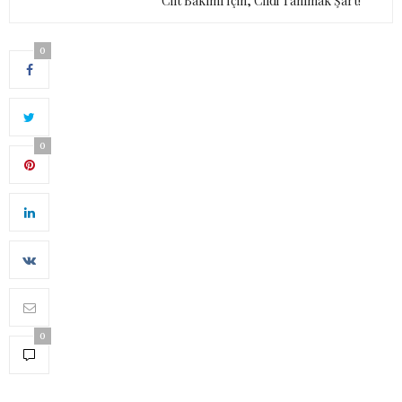
Cilt Bakımı İçin, Cildi Tanımak Şart!
0
0
0