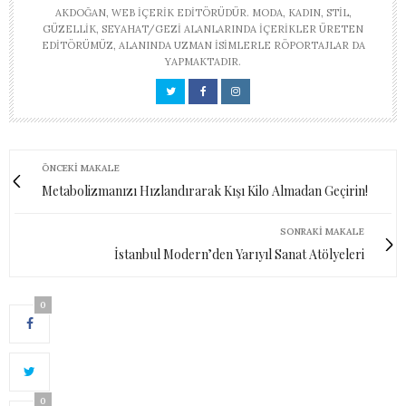
AKDOĞAN, WEB IÇERIK EDITÖRÜDÜR. MODA, KADIN, STIL,
GÜZELLIK, SEYAHAT/GEZI ALANLARINDA IÇERIKLER ÜRETEN
EDITÖRÜMÜZ, ALANINDA UZMAN ISIMLERLE RÖPORTAJLAR DA
YAPMAKTADIR.
ÖNCEKI MAKALE
Metabolizmanızı Hızlandırarak Kışı Kilo Almadan Geçirin!
SONRAKI MAKALE
İstanbul Modern’den Yarıyıl Sanat Atölyeleri
0
0