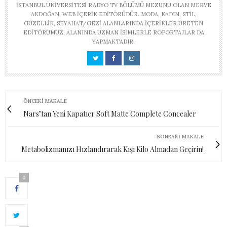
İSTANBUL ÜNIVERSITESI RADYO TV BÖLÜMÜ MEZUNU OLAN MERVE
AKDOĞAN, WEB IÇERIK EDITÖRÜDÜR. MODA, KADIN, STIL,
GÜZELLIK, SEYAHAT/GEZI ALANLARINDA IÇERIKLER ÜRETEN
EDITÖRÜMÜZ, ALANINDA UZMAN ISIMLERLE RÖPORTAJLAR DA
YAPMAKTADIR.
ÖNCEKI MAKALE
Nars’tan Yeni Kapatıcı: Soft Matte Complete Concealer
SONRAKI MAKALE
Metabolizmanızı Hızlandırarak Kışı Kilo Almadan Geçirin!
0