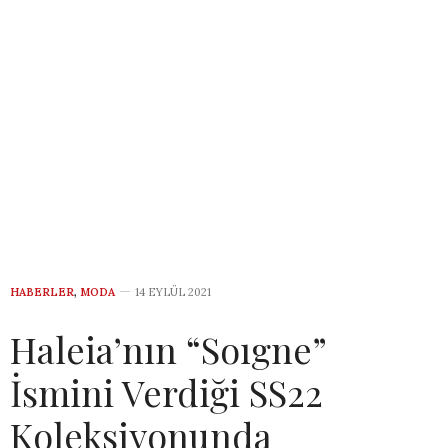
HABERLER
,
MODA
14 EYLÜL 2021
Haleia’nın “Soıgne”
İsmini Verdiği SS22
Koleksiyonunda