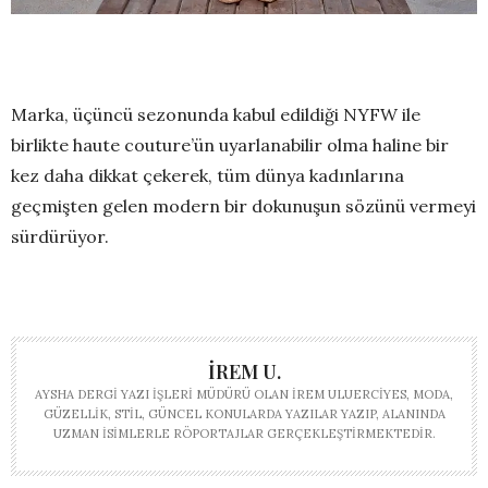
Marka, üçüncü sezonunda kabul edildiği NYFW ile
birlikte haute couture’ün uyarlanabilir olma haline bir
kez daha dikkat çekerek, tüm dünya kadınlarına
geçmişten gelen modern bir dokunuşun sözünü vermeyi
sürdürüyor.
İREM U.
AYSHA DERGI YAZI İŞLERI MÜDÜRÜ OLAN İREM ULUERCIYES, MODA,
GÜZELLIK, STIL, GÜNCEL KONULARDA YAZILAR YAZIP, ALANINDA
UZMAN ISIMLERLE RÖPORTAJLAR GERÇEKLEŞTIRMEKTEDIR.