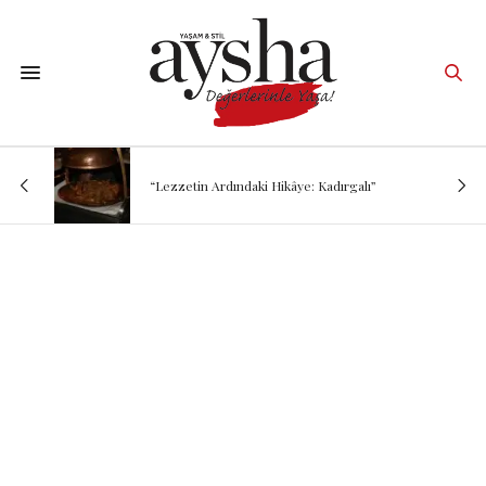
“Lezzetin Ardındaki Hikâye: Kadırgalı”