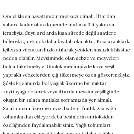
Öncelikle su hayatımızın merkezi olmalı. İftardan
sahura kadar olan dönemde mutlaka 3 lt yakın su
içmeliyiz. Suyu ard arda kısa sürede değil saatlere
bölerek içmek çok daha faydalı olacaktır. Kısa aralıklarla
içilen su vücuttan hızla atılarak yeniden susuzluk hissine
neden olabilir. Mevsiminde olan sebze ve meyveleri
bolca tüketmeliyiz. Günlük menümüzde koyu yeşil
yapraklı sebzelerden çiğ tüketmeye özen göstermeliyiz.
Şöyle ki; sahurda bol yeşillik üzerine bir miktar
zeytinyağı dökerek veya iftarda mevsim yeşilliğinde
oluşan bir salata mutlaka soframızda yer almalı.
Salatamızın üzerine ceviz, badem, fındık gibi yağlı
tohumlardan ekleyerek bu besinlerin antioksidan
özelliğinden faydalanabilirsiniz. Yağlı tohumları
kavurulmuş yerine çiğ tüketmek çok daha sağlıklı