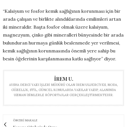
“Kalsiyum ve fosfor kemik sağlığının korunması için bir
arada çalışan ve birlikte alındıklarında emilimleri artan
iki mineraldir. Başta fosfor olmak üzere kalsiyum,
magnezyum, çinko gibi mineralleri bünyesinde bir arada
bulunduran hurmaya günlük beslenmede yer verilmesi,
kemik sağlığının korunmasında önemli yere sahip bu
besin öğelerinin karşılanmasına katkı sağlıyor” diyor.
İREM U.
AYSHA DERGI YAZI İŞLERI MÜDÜRÜ OLAN İREM ULUERCIYES, MODA,
GÜZELLIK, STIL, GÜNCEL KONULARDA YAZILAR YAZIP, ALANINDA
UZMAN ISIMLERLE RÖPORTAJLAR GERÇEKLEŞTIRMEKTEDIR.
ÖNCEKI MAKALE