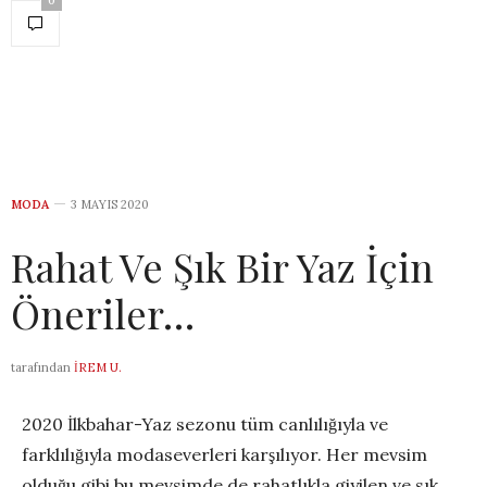
0
MODA
3 MAYIS 2020
Rahat Ve Şık Bir Yaz İçin
Öneriler…
tarafından
İREM U.
2020 İlkbahar-Yaz sezonu tüm canlılığıyla ve
farklılığıyla modaseverleri karşılıyor. Her mevsim
olduğu gibi bu mevsimde de rahatlıkla giyilen ve sık