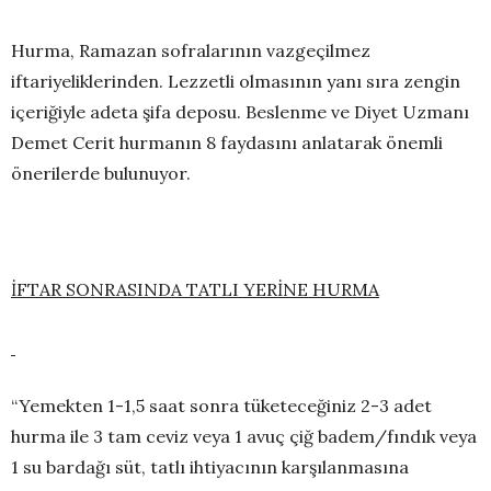
Hurma, Ramazan sofralarının vazgeçilmez
iftariyeliklerinden. Lezzetli olmasının yanı sıra zengin
içeriğiyle adeta şifa deposu. Beslenme ve Diyet Uzmanı
Demet Cerit hurmanın 8 faydasını anlatarak önemli
önerilerde bulunuyor.
İFTAR SONRASINDA TATLI YERİNE HURMA
“Yemekten 1-1,5 saat sonra tüketeceğiniz 2-3 adet
hurma ile 3 tam ceviz veya 1 avuç çiğ badem/fındık veya
1 su bardağı süt, tatlı ihtiyacının karşılanmasına