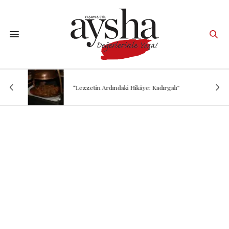
“Lezzetin Ardındaki Hikâye: Kadırgalı”