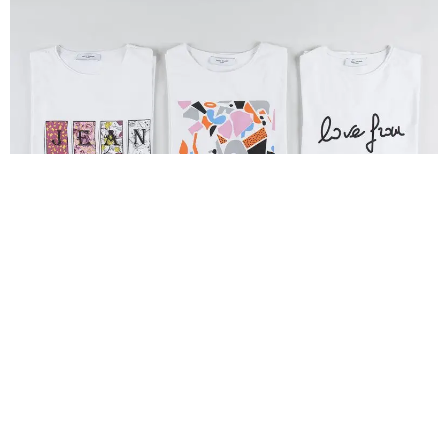
-Denim
Mütevazi ve gündelik denim kesimleri, geniş formuyla