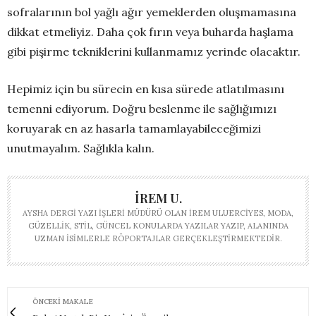
sofralarının bol yağlı ağır yemeklerden oluşmamasına
dikkat etmeliyiz. Daha çok fırın veya buharda haşlama
gibi pişirme tekniklerini kullanmamız yerinde olacaktır.
Hepimiz için bu sürecin en kısa sürede atlatılmasını
temenni ediyorum. Doğru beslenme ile sağlığımızı
koruyarak en az hasarla tamamlayabileceğimizi
unutmayalım. Sağlıkla kalın.
İREM U.
AYSHA DERGI YAZI İŞLERI MÜDÜRÜ OLAN İREM ULUERCIYES, MODA,
GÜZELLIK, STIL, GÜNCEL KONULARDA YAZILAR YAZIP, ALANINDA
UZMAN ISIMLERLE RÖPORTAJLAR GERÇEKLEŞTIRMEKTEDIR.
ÖNCEKI MAKALE