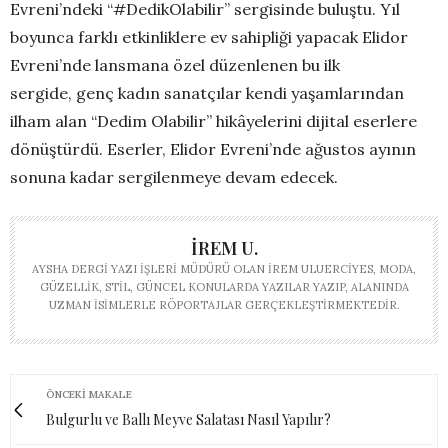
Evreni’ndeki “#DedikOlabilir” sergisinde buluştu. Yıl
boyunca farklı etkinliklere ev sahipliği yapacak Elidor
Evreni’nde lansmana özel düzenlenen bu ilk
sergide, genç kadın sanatçılar kendi yaşamlarından
ilham alan “Dedim Olabilir” hikâyelerini dijital eserlere
dönüştürdü. Eserler, Elidor Evreni’nde ağustos ayının
sonuna kadar sergilenmeye devam edecek.
İREM U.
AYSHA DERGI YAZI İŞLERI MÜDÜRÜ OLAN İREM ULUERCIYES, MODA,
GÜZELLIK, STIL, GÜNCEL KONULARDA YAZILAR YAZIP, ALANINDA
UZMAN ISIMLERLE RÖPORTAJLAR GERÇEKLEŞTIRMEKTEDIR.
ÖNCEKI MAKALE
Bulgurlu ve Ballı Meyve Salatası Nasıl Yapılır?