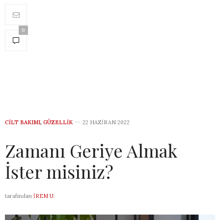
0
CILT BAKIMI
,
GÜZELLIK
22 HAZIRAN 2022
Zamanı Geriye Almak
İster misiniz?
tarafından
İREM U.