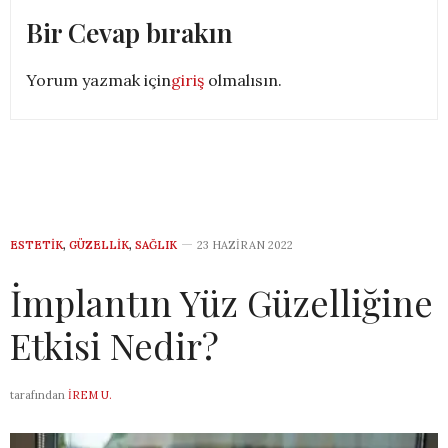
Bir Cevap bırakın
Yorum yazmak için
giriş
olmalısın.
ESTETIK
,
GÜZELLIK
,
SAĞLIK
23 HAZIRAN 2022
İmplantın Yüz Güzelliğine
Etkisi Nedir?
tarafından
İREM U.