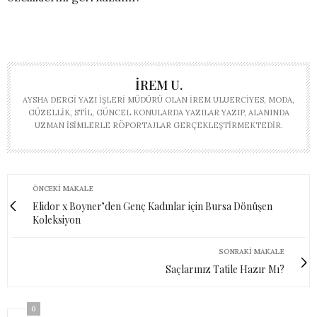
İREM U.
AYSHA DERGI YAZI İŞLERI MÜDÜRÜ OLAN İREM ULUERCIYES, MODA,
GÜZELLIK, STIL, GÜNCEL KONULARDA YAZILAR YAZIP, ALANINDA
UZMAN ISIMLERLE RÖPORTAJLAR GERÇEKLEŞTIRMEKTEDIR.
ÖNCEKI MAKALE
Elidor x Boyner’den Genç Kadınlar için Bursa Dönüşen
Koleksiyon
SONRAKI MAKALE
Saçlarınız Tatile Hazır Mı?
0