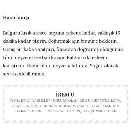
Hazırlanışı
Bulguru kısık ateşte, suyunu çekene kadar, yaklaşık 15
dakika kadar pişirin. Soğutmak için bir süre bekletin.
Geniş bir kaba vanilyayı, önceden doğramış olduğunuz
tüm meyveleri ve balı koyun. Bulguru da ekleyip
karıştırın. Hazır olan meyve salatanızı Soğuk olarak
servis edebilirsiniz.
İREM U.
AYSHA DERGI YAZI İŞLERI MÜDÜRÜ OLAN İREM ULUERCIYES, MODA,
GÜZELLIK, STIL, GÜNCEL KONULARDA YAZILAR YAZIP, ALANINDA
UZMAN ISIMLERLE RÖPORTAJLAR GERÇEKLEŞTIRMEKTEDIR.