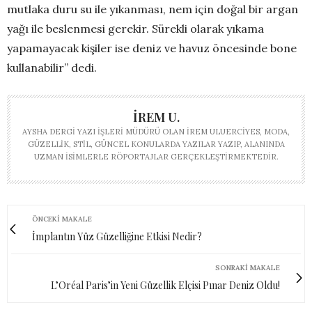
mutlaka duru su ile yıkanması, nem için doğal bir argan
yağı ile beslenmesi gerekir. Sürekli olarak yıkama
yapamayacak kişiler ise deniz ve havuz öncesinde bone
kullanabilir” dedi.
İREM U.
AYSHA DERGI YAZI İŞLERI MÜDÜRÜ OLAN İREM ULUERCIYES, MODA,
GÜZELLIK, STIL, GÜNCEL KONULARDA YAZILAR YAZIP, ALANINDA
UZMAN ISIMLERLE RÖPORTAJLAR GERÇEKLEŞTIRMEKTEDIR.
ÖNCEKI MAKALE
İmplantın Yüz Güzelliğine Etkisi Nedir?
SONRAKI MAKALE
L’Oréal Paris’in Yeni Güzellik Elçisi Pınar Deniz Oldu!