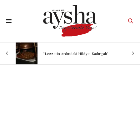
“Lezzetin Ardındaki Hikâye: Kadırgalı”