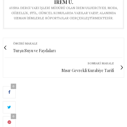
İREM U.
AYSHA DERGI YAZI İŞLERI MÜDÜRÜ OLAN İREM ULUERCIYES, MODA,
GÜZELLIK, STIL, GÜNCEL KONULARDA YAZILAR YAZIP, ALANINDA
UZMAN ISIMLERLE RÖPORTAJLAR GERÇEKLEŞTIRMEKTEDIR.
ÖNCEKI MAKALE
Turşu Suyu ve Faydaları
SONRAKI MAKALE
Mısır Gevrekli Kurabiye Tarifi
0
0