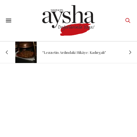
“Lezzetin Ardındaki Hikâye: Kadırgalı”