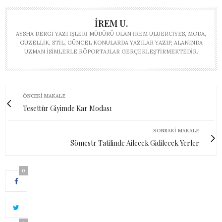
İREM U.
AYSHA DERGI YAZI İŞLERI MÜDÜRÜ OLAN İREM ULUERCIYES, MODA,
GÜZELLIK, STIL, GÜNCEL KONULARDA YAZILAR YAZIP, ALANINDA
UZMAN ISIMLERLE RÖPORTAJLAR GERÇEKLEŞTIRMEKTEDIR.
ÖNCEKI MAKALE
Tesettür Giyimde Kar Modası
SONRAKI MAKALE
Sömestr Tatilinde Ailecek Gidilecek Yerler
0