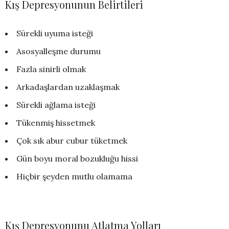
Kış Depresyonunun Belirtileri
Sürekli uyuma isteği
Asosyalleşme durumu
Fazla sinirli olmak
Arkadaşlardan uzaklaşmak
Sürekli ağlama isteği
Tükenmiş hissetmek
Çok sık abur cubur tüketmek
Gün boyu moral bozukluğu hissi
Hiçbir şeyden mutlu olamama
Kış Depresyonunu Atlatma Yolları