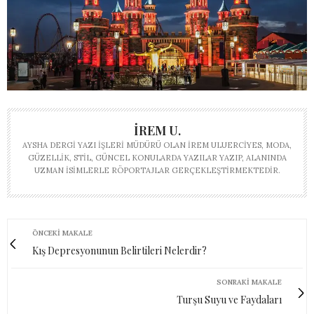
İREM U.
AYSHA DERGI YAZI İŞLERI MÜDÜRÜ OLAN İREM ULUERCIYES, MODA,
GÜZELLIK, STIL, GÜNCEL KONULARDA YAZILAR YAZIP, ALANINDA
UZMAN ISIMLERLE RÖPORTAJLAR GERÇEKLEŞTIRMEKTEDIR.
ÖNCEKI MAKALE
Kış Depresyonunun Belirtileri Nelerdir?
SONRAKI MAKALE
Turşu Suyu ve Faydaları