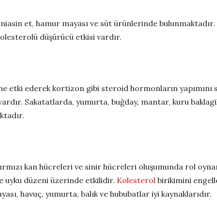
n niasin et, hamur mayası ve süt ürünlerinde bulunmaktadır.
kolesterolü düşürücü etkisi vardır.
e etki ederek kortizon gibi steroid hormonların yapımını s
i vardır. Sakatatlarda, yumurta, buğday, mantar, kuru baklagi
ktadır.
rmızı kan hücreleri ve sinir hücreleri oluşumunda rol oynar
 ve uyku düzeni üzerinde etkilidir.
Kolesterol
birikimini engel
ayası, havuç, yumurta, balık ve hububatlar iyi kaynaklarıdır.