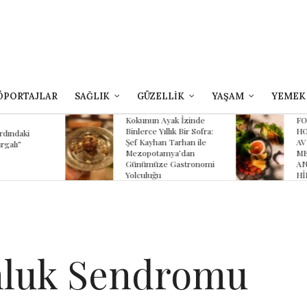
ÖPORTAJLAR
SAĞLIK
GÜZELLİK
YAŞAM
YEMEK
yak İzinde
FOUR SEASONS
B
llık Bir Sofra:
HOTEL SULTANAHMET
Z
 Tarhan ile
AVLU’NUN YAZ
K
mya’dan
MENÜSÜNDE
K
 Gastronomi
ANADOLU’NUN
HİKÂYESİ
nluk Sendromu