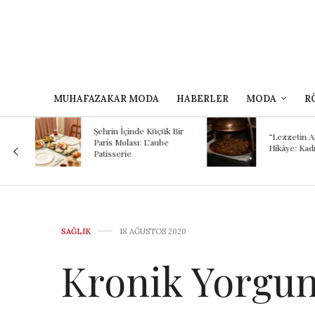
MUHAFAZAKAR MODA
HABERLER
MODA
R
Kokunun A
 Bir
Binlerce Yı
“Lezzetin Ardındaki
Şef Kayhan
Hikâye: Kadırgalı”
Mezopota
Günümüze
Yolculuğu
SAĞLIK
18 AĞUSTOS 2020
Kronik Yorgu