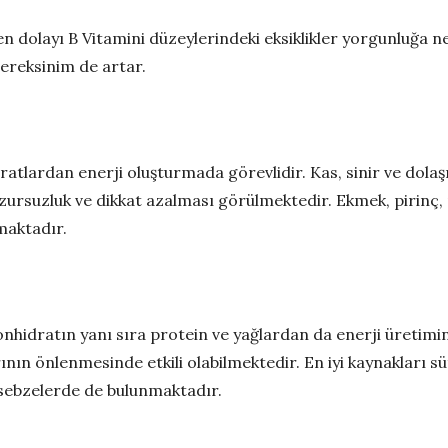
olayı B Vitamini düzeylerindeki eksiklikler yorgunluğa nede
ereksinim de artar.
tlardan enerji oluşturmada görevlidir. Kas, sinir ve dolaşı
 huzursuzluk ve dikkat azalması görülmektedir. Ekmek, pirinç,
maktadır.
onhidratın yanı sıra protein ve yağlardan da enerji üretimi
rının önlenmesinde etkili olabilmektedir. En iyi kaynakları süt
ı sebzelerde de bulunmaktadır.