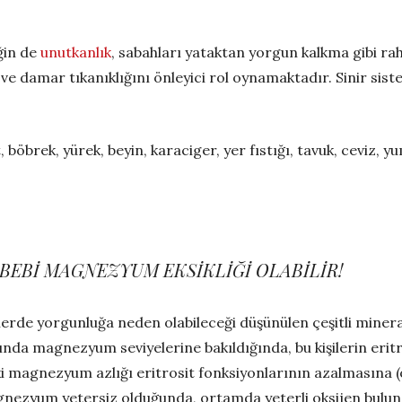
ğin de
unutkanlık
, sabahları yataktan yorgun kalkma gibi ra
nı ve damar tıkanıklığını önleyici rol oynamaktadır. Sinir sis
et, böbrek, yürek, beyin, karaciger, yer fıstığı, tavuk, ceviz
EBİ MAGNEZYUM EKSİKLİĞİ OLABİLİR!
rde yorgunluğa neden olabileceği düşünülen çeşitli mineral 
nda magnezyum seviyelerine bakıldığında, bu kişilerin erit
i magnezyum azlığı eritrosit fonksiyonlarının azalmasına (o
ezyum yetersiz olduğunda, ortamda yeterli oksijen bulund