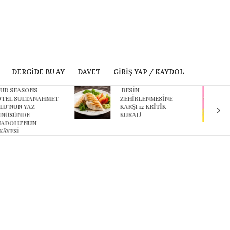
DERGIDE BU AY
DAVET
GIRIŞ YAP / KAYDOL
ESİN
Karnaval’dan geçmişe
EHİRLENMESİNE
davet eden yeni
ARŞI 12 KRİTİK
podcast serisi: Ayşegül
URAL!
Aldinç ile O Zaman