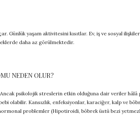
r. Günlük yaşam aktivitesini kısıtlar. Ev, iş ve sosyal ilişkil
keklerde daha az görülmektedir.
OMU NEDEN OLUR?
ncak psikolojik streslerin etkin olduğuna dair veriler hâlâ 
bi olabilir. Kansızlık, enfeksiyonlar, karaciğer, kalp ve böbr
hormonal problemler (Hipotiroidi, böbrek üstü bezi yetmezliğ