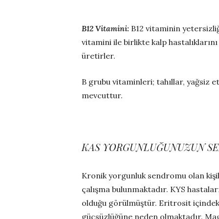
B12 Vitamini:
B12 vitaminin yetersizli
vitamini ile birlikte kalp hastalıkları
üretirler.
B grubu vitaminleri; tahıllar, yağsiz 
mevcuttur.
KAS YORGUNLUĞUNUZUN SEB
Kronik yorgunluk sendromu olan kişile
çalışma bulunmaktadır. KYS hastaları
olduğu görülmüştür. Eritrosit içindek
güçsüzlüğüne neden olmaktadır. Magn