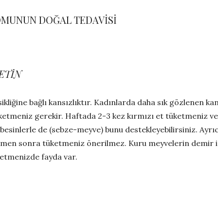
MUNUN DOĞAL TEDAVİSİ
ETİN
liğine bağlı kansızlıktır. Kadınlarda daha sık gözlenen kans
üketmeniz gerekir. Haftada 2-3 kez kırmızı et tüketmeniz v
 besinlerle de (sebze-meyve) bunu destekleyebilirsiniz. Ayrı
emen sonra tüketmeniz önerilmez. Kuru meyvelerin demir içe
ketmenizde fayda var.