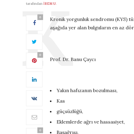
tarafından
İREM U.
0
Kronik yorgunluk sendromu (KYS) tüm 
aşağıda yer alan bulguların en az dör
0
Prof. Dr. Banu Çaycı
Yakın hafızanın bozulması,
Kas
güçsüzlüğü,
Eklemlerde ağrı ve hassasiyet,
0
Başağrısı,