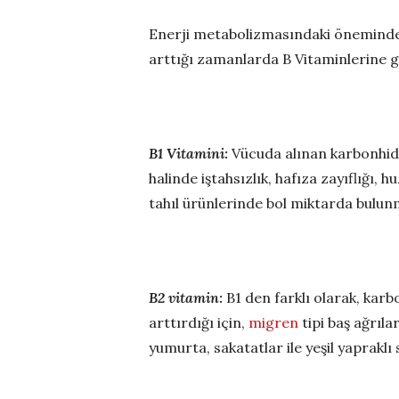
Enerji metabolizmasındaki öneminden d
arttığı zamanlarda B Vitaminlerine g
B1 Vitamini:
Vücuda alınan karbonhidra
halinde iştahsızlık, hafıza zayıflığı,
tahıl ürünlerinde bol miktarda bulun
B2 vitamin:
B1 den farklı olarak, karb
arttırdığı için,
migren
tipi baş ağrıla
yumurta, sakatatlar ile yeşil yaprakl