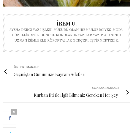
İREM U.
AYSHA DERGI YAZI İŞLERI MÜDÜRÜ OLAN İREM ULUERCIYES, MODA,
GÜZELLIK, STIL, GÜNCEL KONULARDA YAZILAR YAZIP, ALANINDA
UZMAN ISIMLERLE RÖPORTAJLAR GERÇEKLEŞTIRMEKTEDIR.
ÖNCEKI MAKALE
Geçmişten Günümüze Bayram Adetleri
SONRAKI MAKALE
Kurban Eti İle İlgili Bilmeniz Gereken Her Şey..
0