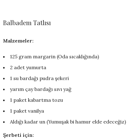
Balbadem Tatlısı
Malzemeler:
125 gram margarin (Oda sıcaklığında)
2 adet yumurta
1 su bardağı pudra şekeri
yarım çay bardağı sıvı yağ
1 paket kabartma tozu
1 paket vanilya
Aldığı kadar un (Yumuşak bi hamur elde edeceğiz)
Şerbeti için: