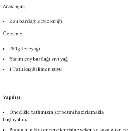
Arası için;
2 su bardağı ceviz kırığı
Üzerine;
250g tereyağı
Yarım çay bardağı sıvı yağ
1 Tatlı kaşığı limon suyu
Yapılışı:
Öncelikle tatlımızın şerbetini hazırlamakla
başlayalım.
Bunun için bir tencere içerisine şeker ve suyu güzelce