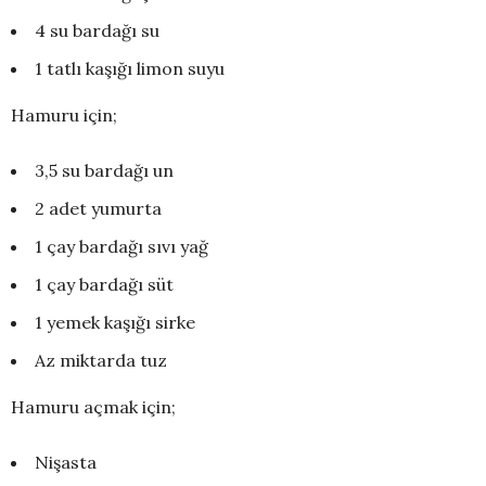
4 su bardağı su
1 tatlı kaşığı limon suyu
Hamuru için;
3,5 su bardağı un
2 adet yumurta
1 çay bardağı sıvı yağ
1 çay bardağı süt
1 yemek kaşığı sirke
Az miktarda tuz
Hamuru açmak için;
Nişasta