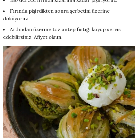
180 derece fırında kızarana kadar pişiriyoruz.
Fırında pişirdikten sonra şerbetini üzerine
döküyoruz.
Ardından üzerine toz antep fıstığı koyup servis
edebilirsiniz. Afiyet olsun.