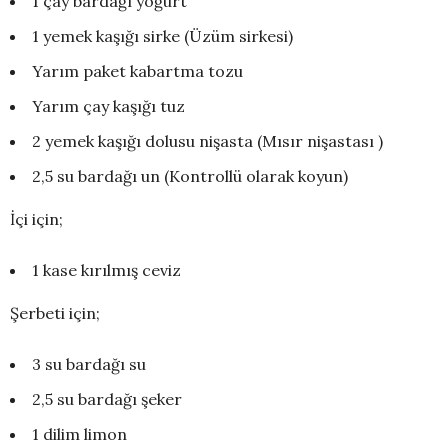
1 çay bardağı yoğurt
1 yemek kaşığı sirke (Üzüm sirkesi)
Yarım paket kabartma tozu
Yarım çay kaşığı tuz
2 yemek kaşığı dolusu nişasta (Mısır nişastası )
2,5 su bardağı un (Kontrollü olarak koyun)
İçi için;
1 kase kırılmış ceviz
Şerbeti için;
3 su bardağı su
2,5 su bardağı şeker
1 dilim limon