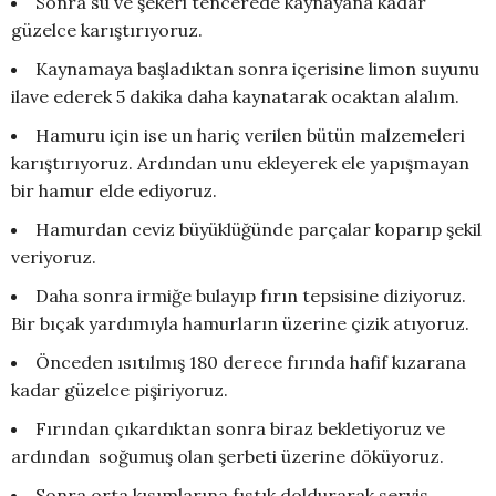
Sonra su ve şekeri tencerede kaynayana kadar
güzelce karıştırıyoruz.
Kaynamaya başladıktan sonra içerisine limon suyunu
ilave ederek 5 dakika daha kaynatarak ocaktan alalım.
Hamuru için ise un hariç verilen bütün malzemeleri
karıştırıyoruz. Ardından unu ekleyerek ele yapışmayan
bir hamur elde ediyoruz.
Hamurdan ceviz büyüklüğünde parçalar koparıp şekil
veriyoruz.
Daha sonra irmiğe bulayıp fırın tepsisine diziyoruz.
Bir bıçak yardımıyla hamurların üzerine çizik atıyoruz.
Önceden ısıtılmış 180 derece fırında hafif kızarana
kadar güzelce pişiriyoruz.
Fırından çıkardıktan sonra biraz bekletiyoruz ve
ardından soğumuş olan şerbeti üzerine döküyoruz.
Sonra orta kısımlarına fıstık doldurarak servis