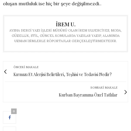
oluşan mutluluk ise hiç bir şeye değişilmezdi..
İREM U.
AYSHA DERGI YAZI İŞLERI MÜDÜRÜ OLAN İREM ULUERCIYES, MODA,
GÜZELLIK, STIL, GÜNCEL KONULARDA YAZILAR YAZIP, ALANINDA
UZMAN ISIMLERLE RÖPORTAJLAR GERÇEKLEŞTIRMEKTEDIR.
ÖNCEKI MAKALE
Kırmızı Et Alerjisi Belirtileri, Teşhisi ve Tedavisi Nedir?
SONRAKI MAKALE
Kurban Bayramına Özel Tatlılar
0