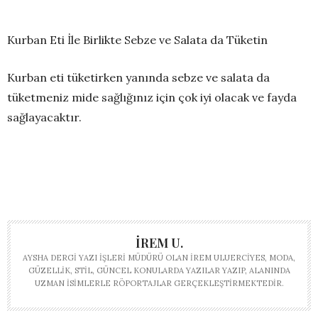
Kurban Eti İle Birlikte Sebze ve Salata da Tüketin
Kurban eti tüketirken yanında sebze ve salata da
tüketmeniz mide sağlığınız için çok iyi olacak ve fayda
sağlayacaktır.
İREM U.
AYSHA DERGI YAZI İŞLERI MÜDÜRÜ OLAN İREM ULUERCIYES, MODA,
GÜZELLIK, STIL, GÜNCEL KONULARDA YAZILAR YAZIP, ALANINDA
UZMAN ISIMLERLE RÖPORTAJLAR GERÇEKLEŞTIRMEKTEDIR.