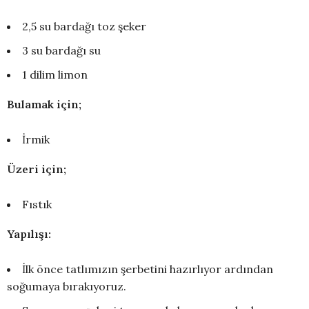
2,5 su bardağı toz şeker
3 su bardağı su
1 dilim limon
Bulamak için;
İrmik
Üzeri için;
Fıstık
Yapılışı:
İlk önce tatlımızın şerbetini hazırlıyor ardından
soğumaya bırakıyoruz.