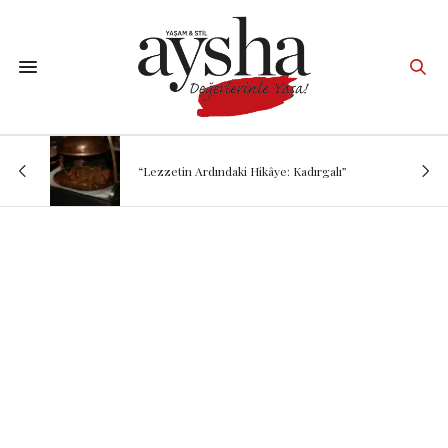
“Lezzetin Ardındaki Hikâye: Kadırgalı”