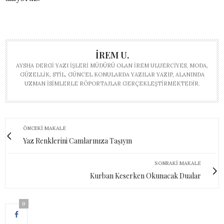
İREM U.
AYSHA DERGI YAZI İŞLERI MÜDÜRÜ OLAN İREM ULUERCIYES, MODA,
GÜZELLIK, STIL, GÜNCEL KONULARDA YAZILAR YAZIP, ALANINDA
UZMAN ISIMLERLE RÖPORTAJLAR GERÇEKLEŞTIRMEKTEDIR.
ÖNCEKI MAKALE
Yaz Renklerini Camlarınıza Taşıyın
SONRAKI MAKALE
Kurban Keserken Okunacak Dualar
0