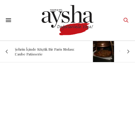
“Lezzetin Ardındaki Hikâye: Kadırgalı”