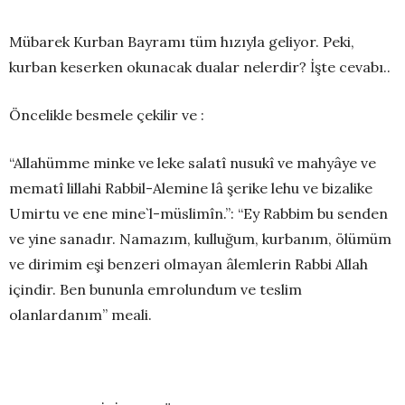
Mübarek Kurban Bayramı tüm hızıyla geliyor. Peki,
kurban keserken okunacak dualar nelerdir? İşte cevabı..
Öncelikle besmele çekilir ve :
“Allahümme minke ve leke salatî nusukî ve mahyâye ve
mematî lillahi Rabbil-Alemine lâ şerike lehu ve bizalike
Umirtu ve ene mine`l-müslimîn.”:
“Ey Rabbim bu senden
ve yine sanadır. Namazım, kulluğum, kurbanım, ölümüm
ve dirimim eşi benzeri olmayan âlemlerin Rabbi Allah
içindir. Ben bununla emrolundum ve teslim
olanlardanım” meali.