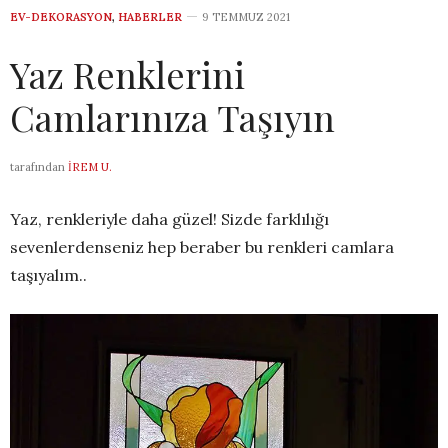
EV-DEKORASYON
,
HABERLER
9 TEMMUZ 2021
Yaz Renklerini
Camlarınıza Taşıyın
tarafından
İREM U.
Yaz, renkleriyle daha güzel! Sizde farklılığı
sevenlerdenseniz hep beraber bu renkleri camlara
taşıyalım..