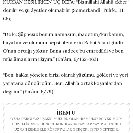
KURBAN KESİLİRKEN ÜÇ DEFA: “Bismillahi Allahü ekber”
denilir ve şu âyetler okunabilir (Semerkandî, Tuhfe, III,
66);
“De ki: Şüphesiz benim namazım, ibadetim/kurbanım,
hayatım ve ölümüm hepsi âlemlerin Rabbi Allah içindir.
O’nun ortağı yoktur. Bana sadece bu emredildi ve ben
müslümanların ilkiyim.” (En’âm, 6/162-163)
“Ben, hakka yönelen birisi olarak yüzümü, gökleri ve yeri
yaratana döndürdüm. Ben, Allah’a ortak koşanlardan
değilim.” (En’âm, 6/79)
İREM U.
AYSHA DERGI YAZI İŞLERI MÜDÜRÜ OLAN İREM ULUERCIYES, MODA,
GÜZELLIK, STIL, GÜNCEL KONULARDA YAZILAR YAZIP, ALANINDA
UZMAN ISIMLERLE RÖPORTAJLAR GERÇEKLEŞTIRMEKTEDIR.