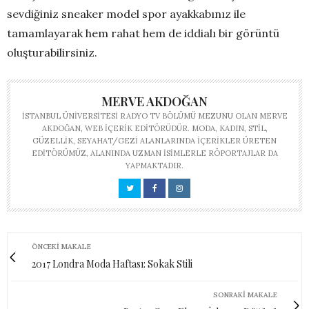
sevdiğiniz sneaker model spor ayakkabınız ile
tamamlayarak hem rahat hem de iddialı bir görüntü
oluşturabilirsiniz.
MERVE AKDOĞAN
İSTANBUL ÜNIVERSITESI RADYO TV BÖLÜMÜ MEZUNU OLAN MERVE
AKDOĞAN, WEB IÇERIK EDITÖRÜDÜR. MODA, KADIN, STIL,
GÜZELLIK, SEYAHAT/GEZI ALANLARINDA IÇERIKLER ÜRETEN
EDITÖRÜMÜZ, ALANINDA UZMAN ISIMLERLE RÖPORTAJLAR DA
YAPMAKTADIR.
ÖNCEKI MAKALE
2017 Londra Moda Haftası: Sokak Stili
SONRAKI MAKALE