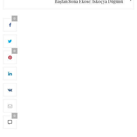
Baştan Sona Ekose: İskoçya Düğünü
0
0
0