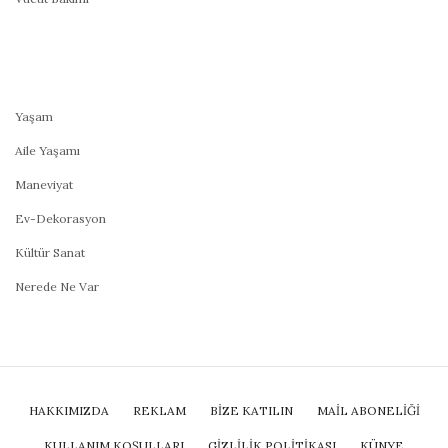
Yaşam
Aile Yaşamı
Maneviyat
Ev-Dekorasyon
Kültür Sanat
Nerede Ne Var
HAKKIMIZDA
REKLAM
BİZE KATILIN
MAIL ABONELIĞI
KULLANIM KOŞULLARI
GIZLILIK POLITIKASI
KÜNYE