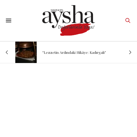
“Lezzetin Ardındaki Hikâye: Kadırgalı”