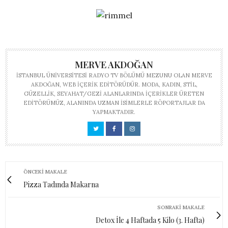
MERVE AKDOĞAN
İSTANBUL ÜNIVERSITESI RADYO TV BÖLÜMÜ MEZUNU OLAN MERVE
AKDOĞAN, WEB IÇERIK EDITÖRÜDÜR. MODA, KADIN, STIL,
GÜZELLIK, SEYAHAT/GEZI ALANLARINDA IÇERIKLER ÜRETEN
EDITÖRÜMÜZ, ALANINDA UZMAN ISIMLERLE RÖPORTAJLAR DA
YAPMAKTADIR.
ÖNCEKI MAKALE
Pizza Tadında Makarna
SONRAKI MAKALE
Detox İle 4 Haftada 5 Kilo (3. Hafta)