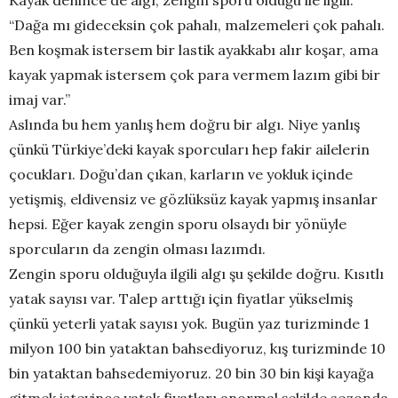
Kayak denince de algı, zengin sporu olduğu ile ilgili.
“Dağa mı gideceksin çok pahalı, malzemeleri çok pahalı.
Ben koşmak istersem bir lastik ayakkabı alır koşar, ama
kayak yapmak istersem çok para vermem lazım gibi bir
imaj var.”
Aslında bu hem yanlış hem doğru bir algı. Niye yanlış
çünkü Türkiye’deki kayak sporcuları hep fakir ailelerin
çocukları. Doğu’dan çıkan, karların ve yokluk içinde
yetişmiş, eldivensiz ve gözlüksüz kayak yapmış insanlar
hepsi. Eğer kayak zengin sporu olsaydı bir yönüyle
sporcuların da zengin olması lazımdı.
Zengin sporu olduğuyla ilgili algı şu şekilde doğru. Kısıtlı
yatak sayısı var. Talep arttığı için fiyatlar yükselmiş
çünkü yeterli yatak sayısı yok. Bugün yaz turizminde 1
milyon 100 bin yataktan bahsediyoruz, kış turizminde 10
bin yataktan bahsedemiyoruz. 20 bin 30 bin kişi kayağa