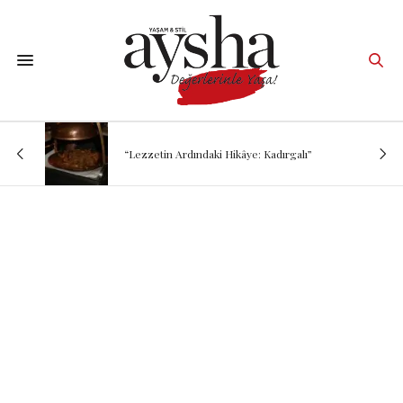
“Lezzetin Ardındaki Hikâye: Kadırgalı”