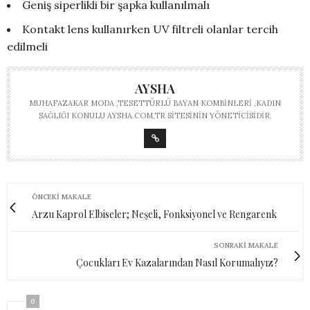
Geniş siperlikli bir şapka kullanılmalı
Kontakt lens kullanırken UV filtreli olanlar tercih
edilmeli
AYSHA
MUHAFAZAKAR MODA ,TESETTÜRLÜ BAYAN KOMBINLERI ,KADIN
SAĞLIĞI KONULU AYSHA.COM.TR SITESININ YÖNETICISIDIR.
ÖNCEKI MAKALE
Arzu Kaprol Elbiseler; Neşeli, Fonksiyonel ve Rengarenk
SONRAKI MAKALE
Çocukları Ev Kazalarından Nasıl Korumalıyız?
0