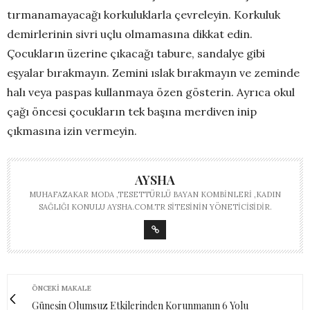
tırmanamayacağı korkuluklarla çevreleyin. Korkuluk
demirlerinin sivri uçlu olmamasına dikkat edin.
Çocukların üzerine çıkacağı tabure, sandalye gibi
eşyalar bırakmayın. Zemini ıslak bırakmayın ve zeminde
halı veya paspas kullanmaya özen gösterin. Ayrıca okul
çağı öncesi çocukların tek başına merdiven inip
çıkmasına izin vermeyin.
AYSHA
MUHAFAZAKAR MODA ,TESETTÜRLÜ BAYAN KOMBINLERI ,KADIN
SAĞLIĞI KONULU AYSHA.COM.TR SITESININ YÖNETICISIDIR.
ÖNCEKI MAKALE
Güneşin Olumsuz Etkilerinden Korunmanın 6 Yolu