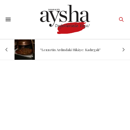
“Lezzetin Ardındaki Hikâye: Kadırgalı”