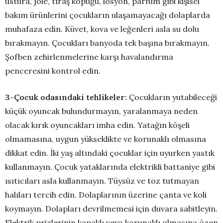
ustura, jöle, tıraş köpüğü, losyon, parfüm gibi kişisel
bakım ürünlerini çocukların ulaşamayacağı dolaplarda
muhafaza edin. Küvet, kova ve leğenleri asla su dolu
bırakmayın. Çocukları banyoda tek başına bırakmayın.
Şofben zehirlenmelerine karşı havalandırma
penceresini kontrol edin.
3-Çocuk odasındaki tehlikeler:
Çocukların yutabileceği
küçük oyuncak bulundurmayın, yaralanmaya neden
olacak kırık oyuncakları imha edin. Yatağın köşeli
olmamasına, uygun yükseklikte ve korunaklı olmasına
dikkat edin. İki yaş altındaki çocuklar için uyurken yastık
kullanmayın. Çocuk yataklarında elektrikli battaniye gibi
ısıtıcıları asla kullanmayın. Tüysüz ve toz tutmayan
halıları tercih edin. Dolaplarının üzerine çanta ve koli
koymayın. Dolapları devrilmemesi için duvara sabitleyin.
Elektrik prizlerinin kapaklı veya korunaklı olmasına özen