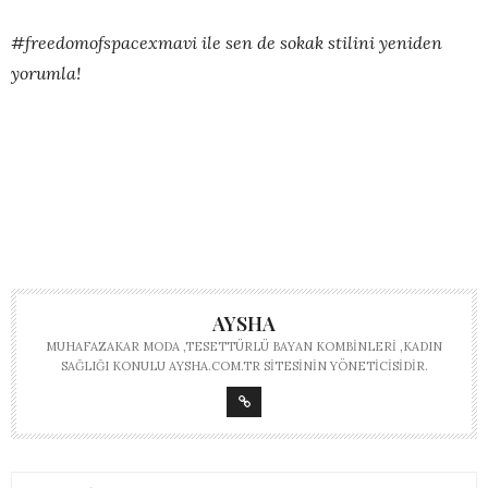
#freedomofspacexmavi ile sen de sokak stilini yeniden
yorumla!
AYSHA
MUHAFAZAKAR MODA ,TESETTÜRLÜ BAYAN KOMBINLERI ,KADIN
SAĞLIĞI KONULU AYSHA.COM.TR SITESININ YÖNETICISIDIR.