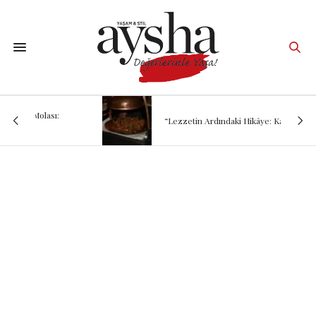
“Lezzetin Ardındaki Hikâye: Kadırgalı”