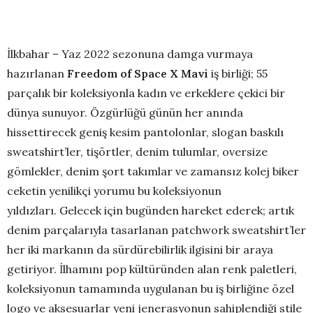
İlkbahar – Yaz 2022 sezonuna damga vurmaya
hazırlanan
Freedom of Space X Mavi
iş birliği; 55
parçalık bir koleksiyonla kadın ve erkeklere çekici bir
dünya sunuyor. Özgürlüğü günün her anında
hissettirecek geniş kesim pantolonlar, slogan baskılı
sweatshirt’ler, tişörtler, denim tulumlar, oversize
gömlekler, denim şort takımlar ve zamansız kolej biker
ceketin yenilikçi yorumu bu koleksiyonun
yıldızları. Gelecek için bugünden hareket ederek; artık
denim parçalarıyla tasarlanan patchwork sweatshirt’ler
her iki markanın da sürdürebilirlik ilgisini bir araya
getiriyor. İlhamını pop kültüründen alan renk paletleri,
koleksiyonun tamamında uygulanan bu iş birliğine özel
logo ve aksesuarlar yeni jenerasyonun sahiplendiği stile