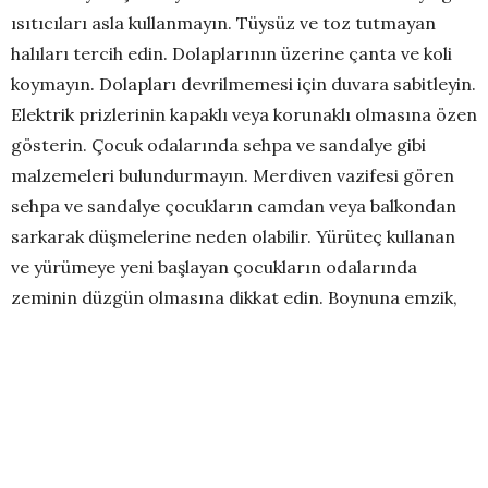
ısıtıcıları asla kullanmayın. Tüysüz ve toz tutmayan
halıları tercih edin. Dolaplarının üzerine çanta ve koli
koymayın. Dolapları devrilmemesi için duvara sabitleyin.
Elektrik prizlerinin kapaklı veya korunaklı olmasına özen
gösterin. Çocuk odalarında sehpa ve sandalye gibi
malzemeleri bulundurmayın. Merdiven vazifesi gören
sehpa ve sandalye çocukların camdan veya balkondan
sarkarak düşmelerine neden olabilir. Yürüteç kullanan
ve yürümeye yeni başlayan çocukların odalarında
zeminin düzgün olmasına dikkat edin. Boynuna emzik,
kolye, çengelli iğne, nazar boncuğu takmayın. 3 yaşından
önce fındık, fıstık, çekirdek benzeri yiyecekleri
vermeyin, çocukların ulaşabilecekleri yerde
bulundurmayın.
4-Salon ve depodaki tehlikeler:
Duvarlara asılan