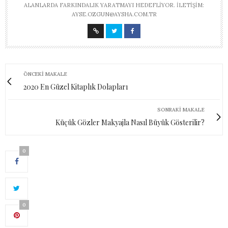
ALANLARDA FARKINDALIK YARATMAYI HEDEFLIYOR. İLETIŞIM:
AYSE.OZGUN@AYSHA.COM.TR
ÖNCEKI MAKALE
2020 En Güzel Kitaplık Dolapları
SONRAKI MAKALE
Küçük Gözler Makyajla Nasıl Büyük Gösterilir?
0
0