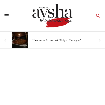
“Lezzetin Ardındaki Hikâye: Kadırgalı”