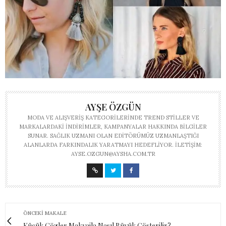
AYŞE ÖZGÜN
MODA VE ALIŞVERIŞ KATEGORILERINDE TREND STILLER VE
MARKALARDAKI INDIRIMLER, KAMPANYALAR HAKKINDA BILGILER
SUNAR. SAĞLIK UZMANI OLAN EDITÖRÜMÜZ UZMANLAŞTIĞI
ALANLARDA FARKINDALIK YARATMAYI HEDEFLIYOR. İLETIŞIM:
AYSE.OZGUN@AYSHA.COM.TR
ÖNCEKI MAKALE
Küçük Gözler Makyajla Nasıl Büyük Gösterilir?