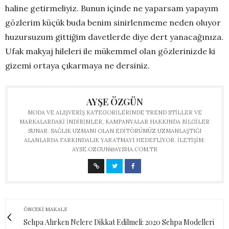
haline getirmeliyiz. Bunun içinde ne yaparsam yapayım
gözlerim küçük buda benim sinirlenmeme neden oluyor
huzursuzum gittiğim davetlerde diye dert yanacağınıza.
Ufak makyaj hileleri ile mükemmel olan gözlerinizde ki
gizemi ortaya çıkarmaya ne dersiniz.
AYŞE ÖZGÜN
MODA VE ALIŞVERIŞ KATEGORILERINDE TREND STILLER VE
MARKALARDAKI INDIRIMLER, KAMPANYALAR HAKKINDA BILGILER
SUNAR. SAĞLIK UZMANI OLAN EDITÖRÜMÜZ UZMANLAŞTIĞI
ALANLARDA FARKINDALIK YARATMAYI HEDEFLIYOR. İLETIŞIM:
AYSE.OZGUN@AYSHA.COM.TR
ÖNCEKI MAKALE
Sehpa Alırken Nelere Dikkat Edilmeli: 2020 Sehpa Modelleri