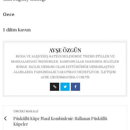
Gece
1 dilim kavun
AYŞE ÖZGÜN
MODA VE ALIŞVERIŞ KATEGORILERINDE TREND STILLER VE
MARKALARDAKI INDIRIMLER, KAMPANYALAR HAKKINDA BILGILER
SUNAR. SAĞLIK UZMANI OLAN EDITÖRÜMÜZ UZMANLAŞTIĞI
ALANLARDA FARKINDALIK YARATMAYI HEDEFLIYOR. İLETIŞIM:
AYSE.OZGUN@AYSHA.COM.TR
ÖNCEKI MAKALE
Püsküllü Küpe Nasıl Kombinlenir: Sallanan Püsküllü
Küpeler