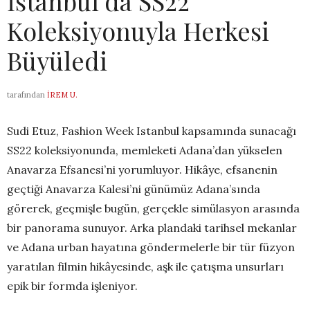
İstanbul’da SS22
Koleksiyonuyla Herkesi
Büyüledi
tarafından
İREM U.
Sudi Etuz, Fashion Week Istanbul kapsamında sunacağı
SS22 koleksiyonunda, memleketi Adana’dan yükselen
Anavarza Efsanesi’ni yorumluyor. Hikâye, efsanenin
geçtiği Anavarza Kalesi’ni günümüz Adana’sında
görerek, geçmişle bugün, gerçekle simülasyon arasında
bir panorama sunuyor. Arka plandaki tarihsel mekanlar
ve Adana urban hayatına göndermelerle bir tür füzyon
yaratılan filmin hikâyesinde, aşk ile çatışma unsurları
epik bir formda işleniyor.