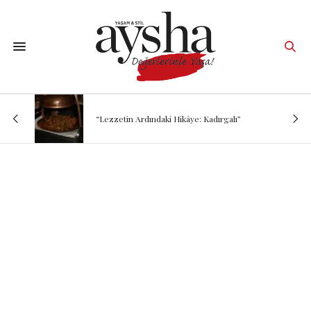
“Lezzetin Ardındaki Hikâye: Kadırgalı”