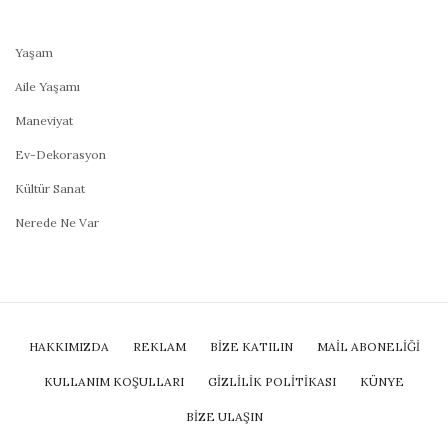
Yaşam
Aile Yaşamı
Maneviyat
Ev-Dekorasyon
Kültür Sanat
Nerede Ne Var
HAKKIMIZDA
REKLAM
BİZE KATILIN
MAIL ABONELIĞI
KULLANIM KOŞULLARI
GIZLILIK POLITIKASI
KÜNYE
BIZE ULAŞIN