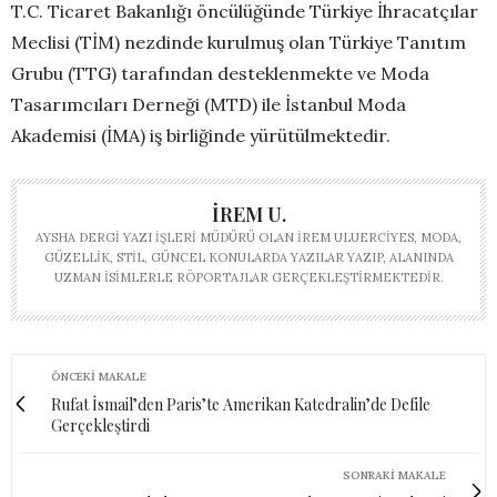
T.C. Ticaret Bakanlığı öncülüğünde Türkiye İhracatçılar
Meclisi (TİM) nezdinde kurulmuş olan Türkiye Tanıtım
Grubu (TTG) tarafından desteklenmekte ve Moda
Tasarımcıları Derneği (MTD) ile İstanbul Moda
Akademisi (İMA) iş birliğinde yürütülmektedir.
İREM U.
AYSHA DERGI YAZI İŞLERI MÜDÜRÜ OLAN İREM ULUERCIYES, MODA,
GÜZELLIK, STIL, GÜNCEL KONULARDA YAZILAR YAZIP, ALANINDA
UZMAN ISIMLERLE RÖPORTAJLAR GERÇEKLEŞTIRMEKTEDIR.
ÖNCEKI MAKALE
Rufat İsmail’den Paris’te Amerikan Katedralin’de Defile
Gerçekleştirdi
SONRAKI MAKALE