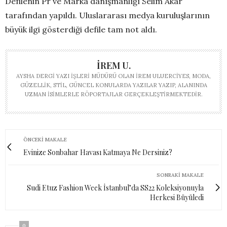
Defilenin Pr ve Marka danışmanlığı Selim Akar
tarafından yapıldı. Uluslararası medya kuruluşlarının
büyük ilgi gösterdiği defile tam not aldı.
İREM U.
AYSHA DERGI YAZI İŞLERI MÜDÜRÜ OLAN İREM ULUERCIYES, MODA,
GÜZELLIK, STIL, GÜNCEL KONULARDA YAZILAR YAZIP, ALANINDA
UZMAN ISIMLERLE RÖPORTAJLAR GERÇEKLEŞTIRMEKTEDIR.
ÖNCEKI MAKALE
Evinize Sonbahar Havası Katmaya Ne Dersiniz?
SONRAKI MAKALE
Sudi Etuz Fashion Week İstanbul’da SS22 Koleksiyonuyla
Herkesi Büyüledi
0