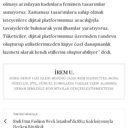
olmayı arzulayan kadınlara feminen tasarımlar
sunuyoruz. Zamansız tasarımlara sahip olmak
isteyenlere dijital platformumuz aracılığıyla
tavsiyelerde bulunarak yeni ilhamlar yaratıyoruz.
Tüketiciler, dijital platformumuz üzerinden randevu
oluşturup stilistlerimizden kişiye özel danışmanlık
hizmeti alarak kendi stillerini oluşturabiliyor” dedi.
İREM U.
AYSHA DERGI YAZI İŞLERI MÜDÜRÜ OLAN İREM ULUERCIYES, MODA,
GÜZELLIK, STIL, GÜNCEL KONULARDA YAZILAR YAZIP, ALANINDA
UZMAN ISIMLERLE RÖPORTAJLAR GERÇEKLEŞTIRMEKTEDIR.
ÖNCEKI MAKALE
Sudi Etuz Fashion Week İstanbul’da SS22 Koleksiyonuyla
Herkesi Büyüledi