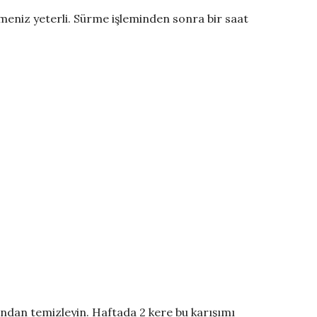
rmeniz yeterli. Sürme işleminden sonra bir saat
dından temizleyin. Haftada 2 kere bu karışımı