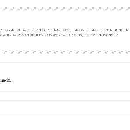
AZI İŞLERI MÜDÜRÜ OLAN İREM ULUERCIYES, MODA, GÜZELLIK, STIL, GÜNCEL
, ALANINDA UZMAN ISIMLERLE RÖPORTAJLAR GERÇEKLEŞTIRMEKTEDIR.
Yamachi…