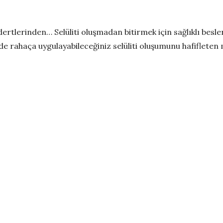
dertlerinden… Selüliti oluşmadan bitirmek için sağlıklı bes
zde rahaça uygulayabileceğiniz selüliti oluşumunu hafiflete
İ