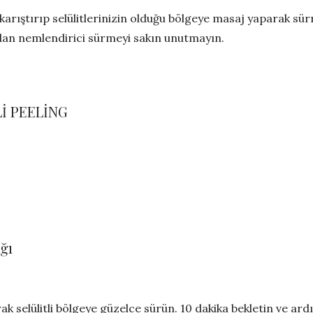
karıştırıp selülitlerinizin olduğu bölgeye masaj yaparak sü
dan nemlendirici sürmeyi sakın unutmayın.
İ PEELİNG
ğı
ak selülitli bölgeye güzelce sürün. 10 dakika bekletin ve ar