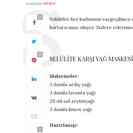
tarafından
İREM U.
0
Selülitler her kadınının vazgeçilmez 
kurtarıcımız oluyor. Sizlere evlerini
0
SELÜLİTE KARŞI YAĞ MASKES
Malzemeler:
3 damla ardıç yağı
3 damla lavanta yağı
20 ml saf zeytinyağı
3 damla limon yağı
Hazırlanışı:
0