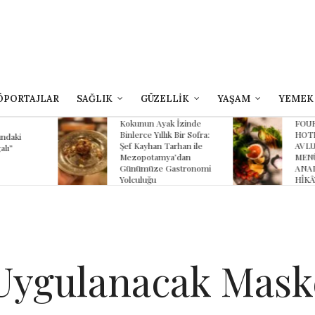
ÖPORTAJLAR
SAĞLIK
GÜZELLİK
YAŞAM
YEMEK
yak İzinde
FOUR SEASONS
B
lık Bir Sofra:
HOTEL SULTANAHMET
Z
 Tarhan ile
AVLU’NUN YAZ
K
ya’dan
MENÜSÜNDE
K
 Gastronomi
ANADOLU’NUN
HİKÂYESİ
 Uygulanacak Mask