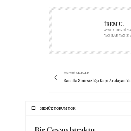
İREM U.
AYSHA DERGI Y
YAZILAR YAZIP
ÖNCEKI MAKALE
Sanatla Sınırsızlığa Kapı Aralayan 
HENÜZ YORUM YOK
Bir Cevap bırakın