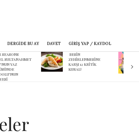
DERGIDE BU AY
DAVET
GIRIŞ YAP / KAYDOL
ESİN
Karnaval’dan geçmişe
EHİRLENMESİNE
davet eden yeni
ARŞI 12 KRİTİK
podcast serisi: Ayşegül
URAL!
Aldinç ile O Zaman
eler