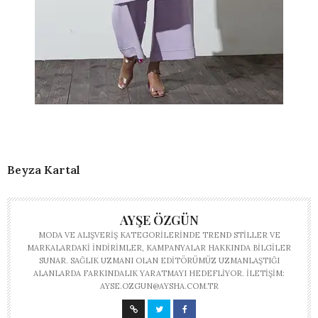
Beyza Kartal
AYŞE ÖZGÜN
MODA VE ALIŞVERIŞ KATEGORILERINDE TREND STILLER VE
MARKALARDAKI INDIRIMLER, KAMPANYALAR HAKKINDA BILGILER
SUNAR. SAĞLIK UZMANI OLAN EDITÖRÜMÜZ UZMANLAŞTIĞI
ALANLARDA FARKINDALIK YARATMAYI HEDEFLIYOR. İLETIŞIM:
AYSE.OZGUN@AYSHA.COM.TR