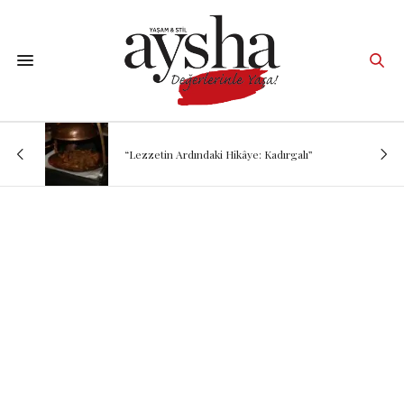
“Lezzetin Ardındaki Hikâye: Kadırgalı”