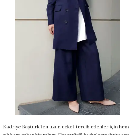
Kadriye Baştürk’ten uzun ceket tercih edenler için hem
şık hem rahat bir takım. Tesettürlü kadınların ihtiyacını