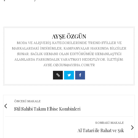
AYŞE ÖZGÜN
MODA VE ALIŞVERIŞ KATEGORILERINDE TREND STILLER VE
MARKALARDAKI INDIRIMLER, KAMPANYALAR HAKKINDA BILGILER
SUNAR. SAĞLIK UZMANI OLAN EDITÖRÜMÜZ UZMANLAŞTIĞI
ALANLARDA FARKINDALIK YARATMAYI HEDEFLIYOR. İLETIŞIM:
AYSE.OZGUN@AYSHA.COM.TR
ÖNCEKI MAKALE
Stil Sahibi Takım Elbise Kombinleri
SONRAKI MAKALE
Al Tatari ile Rahat ve Şık