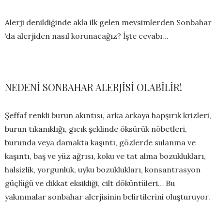
Alerji denildiğinde akla ilk gelen mevsimlerden Sonbahar
‘da alerjiden nasıl korunacağız? İşte cevabı…
NEDENİ SONBAHAR ALERJİSİ OLABİLİR!
Şeffaf renkli burun akıntısı, arka arkaya hapşırık krizleri,
burun tıkanıklığı, gıcık şeklinde öksürük nöbetleri,
burunda veya damakta kaşıntı, gözlerde sulanma ve
kaşıntı, baş ve yüz ağrısı, koku ve tat alma bozuklukları,
halsizlik, yorgunluk, uyku bozuklukları, konsantrasyon
güçlüğü ve dikkat eksikliği, cilt döküntüleri… Bu
yakınmalar sonbahar alerjisinin belirtilerini oluşturuyor.