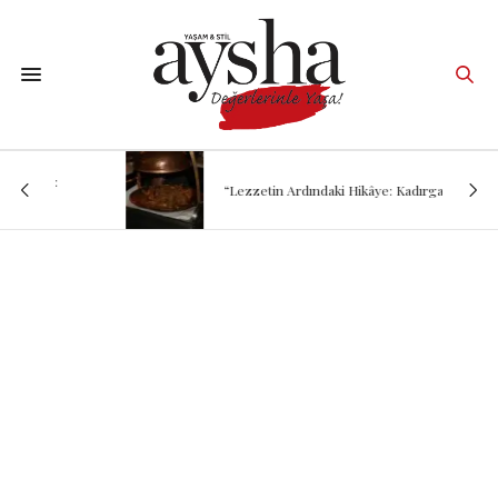
“Lezzetin Ardındaki Hikâye: Kadırgalı”