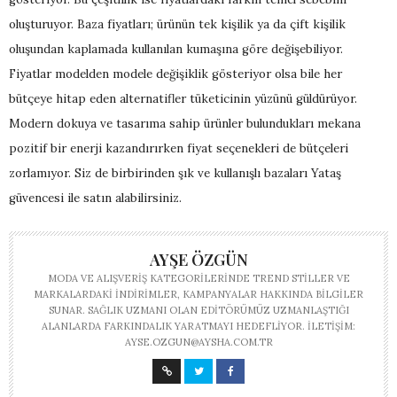
oluşturuyor. Baza fiyatları; ürünün tek kişilik ya da çift kişilik
oluşundan kaplamada kullanılan kumaşına göre değişebiliyor.
Fiyatlar modelden modele değişiklik gösteriyor olsa bile her
bütçeye hitap eden alternatifler tüketicinin yüzünü güldürüyor.
Modern dokuya ve tasarıma sahip ürünler bulundukları mekana
pozitif bir enerji kazandırırken fiyat seçenekleri de bütçeleri
zorlamıyor. Siz de birbirinden şık ve kullanışlı bazaları Yataş
güvencesi ile satın alabilirsiniz.
AYŞE ÖZGÜN
MODA VE ALIŞVERIŞ KATEGORILERINDE TREND STILLER VE
MARKALARDAKI INDIRIMLER, KAMPANYALAR HAKKINDA BILGILER
SUNAR. SAĞLIK UZMANI OLAN EDITÖRÜMÜZ UZMANLAŞTIĞI
ALANLARDA FARKINDALIK YARATMAYI HEDEFLIYOR. İLETIŞIM:
AYSE.OZGUN@AYSHA.COM.TR