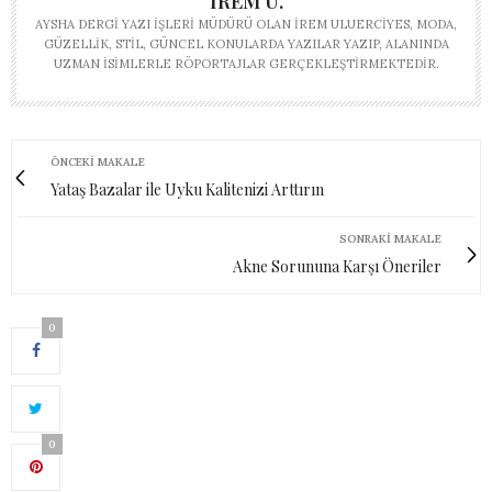
İREM U.
AYSHA DERGI YAZI İŞLERI MÜDÜRÜ OLAN İREM ULUERCIYES, MODA,
GÜZELLIK, STIL, GÜNCEL KONULARDA YAZILAR YAZIP, ALANINDA
UZMAN ISIMLERLE RÖPORTAJLAR GERÇEKLEŞTIRMEKTEDIR.
ÖNCEKI MAKALE
Yataş Bazalar ile Uyku Kalitenizi Arttırın
SONRAKI MAKALE
Akne Sorununa Karşı Öneriler
0
0