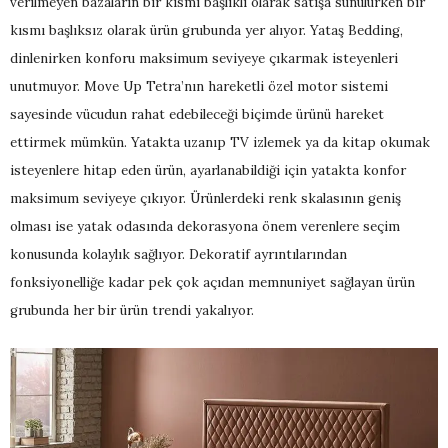
verilmeyen bazaların bir kısmı başlıklı olarak satışa sunulurken bir
kısmı başlıksız olarak ürün grubunda yer alıyor. Yataş Bedding,
dinlenirken konforu maksimum seviyeye çıkarmak isteyenleri
unutmuyor. Move Up Tetra’nın hareketli özel motor sistemi
sayesinde vücudun rahat edebileceği biçimde ürünü hareket
ettirmek mümkün. Yatakta uzanıp TV izlemek ya da kitap okumak
isteyenlere hitap eden ürün, ayarlanabildiği için yatakta konfor
maksimum seviyeye çıkıyor. Ürünlerdeki renk skalasının geniş
olması ise yatak odasında dekorasyona önem verenlere seçim
konusunda kolaylık sağlıyor. Dekoratif ayrıntılarından
fonksiyonelliğe kadar pek çok açıdan memnuniyet sağlayan ürün
grubunda her bir ürün trendi yakalıyor.