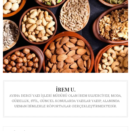
İREM U.
AYSHA DERGI YAZI İŞLERI MÜDÜRÜ OLAN İREM ULUERCIYES, MODA,
GÜZELLIK, STIL, GÜNCEL KONULARDA YAZILAR YAZIP, ALANINDA
UZMAN ISIMLERLE RÖPORTAJLAR GERÇEKLEŞTIRMEKTEDIR.