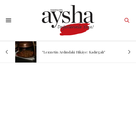
“Lezzetin Ardındaki Hikâye: Kadırgalı”