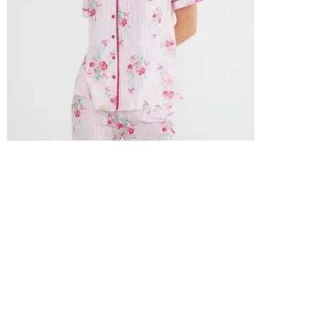
RAHAT KESİME SAHİP SABAHLIKLAR
İç giyimin diğer bir önemli öğesi olan sabahlıklar da,