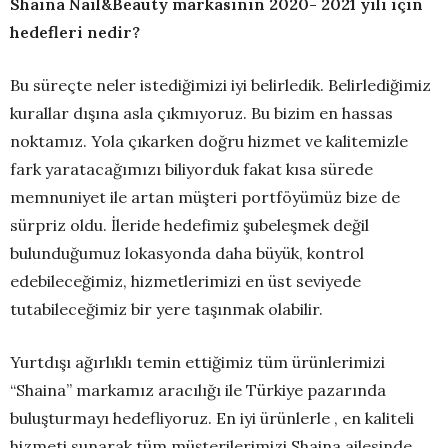
Shaina Nail&Beauty markasının 2020- 2021 yılı için
hedefleri nedir?
Bu süreçte neler istediğimizi iyi belirledik. Belirlediğimiz
kurallar dışına asla çıkmıyoruz. Bu bizim en hassas
noktamız. Yola çıkarken doğru hizmet ve kalitemizle
fark yaratacağımızı biliyorduk fakat kısa sürede
memnuniyet ile artan müşteri portföyümüz bize de
sürpriz oldu. İleride hedefimiz şubeleşmek değil
bulunduğumuz lokasyonda daha büyük, kontrol
edebileceğimiz, hizmetlerimizi en üst seviyede
tutabileceğimiz bir yere taşınmak olabilir.
Yurtdışı ağırlıklı temin ettiğimiz tüm ürünlerimizi
“Shaina” markamız aracılığı ile Türkiye pazarında
buluşturmayı hedefliyoruz. En iyi ürünlerle , en kaliteli
hizmeti sunarak tüm müşterilerimizi Shaina ailesinde