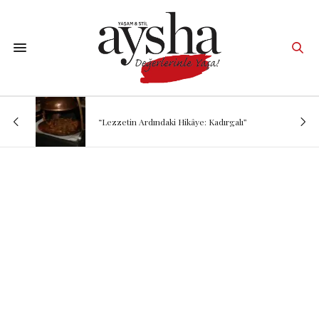
“Lezzetin Ardındaki Hikâye: Kadırgalı”