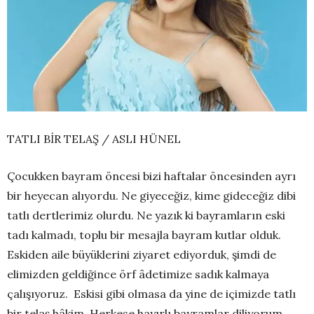
TATLI BİR TELAŞ / ASLI HÜNEL
Çocukken bayram öncesi bizi haftalar öncesinden ayrı
bir heyecan alıyordu. Ne giyeceğiz, kime gideceğiz dibi
tatlı dertlerimiz olurdu. Ne yazık ki bayramların eski
tadı kalmadı, toplu bir mesajla bayram kutlar olduk.
Eskiden aile büyüklerini ziyaret ediyorduk, şimdi de
elimizden geldiğince örf âdetimize sadık kalmaya
çalışıyoruz. Eskisi gibi olmasa da yine de içimizde tatlı
bir telaş hâkim. Herkese hayırlı bayramlar diliyorum.