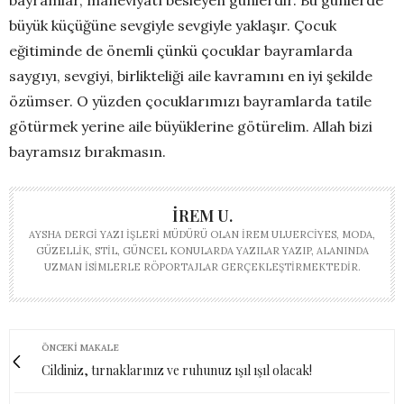
bayramlar, maneviyatı besleyen günlerdir. Bu günlerde
büyük küçüğüne sevgiyle sevgiyle yaklaşır. Çocuk
eğitiminde de önemli çünkü çocuklar bayramlarda
saygıyı, sevgiyi, birlikteliği aile kavramını en iyi şekilde
özümser. O yüzden çocuklarımızı bayramlarda tatile
götürmek yerine aile büyüklerine götürelim. Allah bizi
bayramsız bırakmasın.
İREM U.
AYSHA DERGI YAZI İŞLERI MÜDÜRÜ OLAN İREM ULUERCIYES, MODA,
GÜZELLIK, STIL, GÜNCEL KONULARDA YAZILAR YAZIP, ALANINDA
UZMAN ISIMLERLE RÖPORTAJLAR GERÇEKLEŞTIRMEKTEDIR.
ÖNCEKI MAKALE
Cildiniz, tırnaklarınız ve ruhunuz ışıl ışıl olacak!