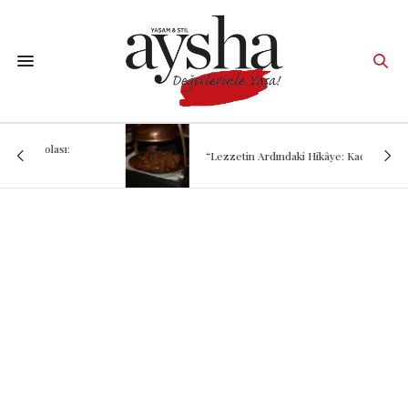
“Lezzetin Ardındaki Hikâye: Kadırgalı”