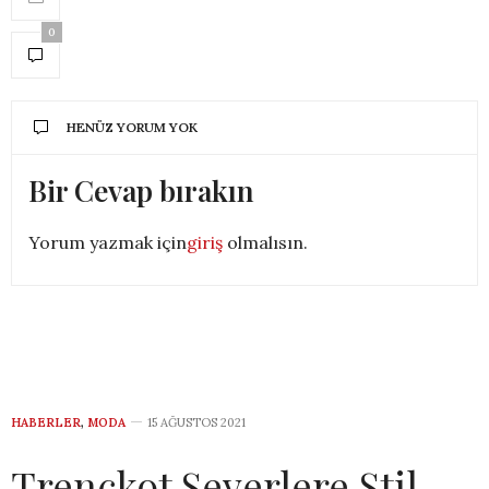
0
HENÜZ YORUM YOK
Bir Cevap bırakın
Yorum yazmak için
giriş
olmalısın.
HABERLER
,
MODA
15 AĞUSTOS 2021
Trençkot Severlere Stil