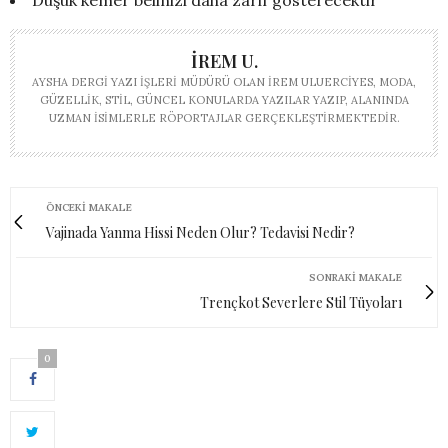
İREM U.
AYSHA DERGI YAZI İŞLERI MÜDÜRÜ OLAN İREM ULUERCIYES, MODA,
GÜZELLIK, STIL, GÜNCEL KONULARDA YAZILAR YAZIP, ALANINDA
UZMAN ISIMLERLE RÖPORTAJLAR GERÇEKLEŞTIRMEKTEDIR.
ÖNCEKI MAKALE
Vajinada Yanma Hissi Neden Olur? Tedavisi Nedir?
SONRAKI MAKALE
Trençkot Severlere Stil Tüyoları
0