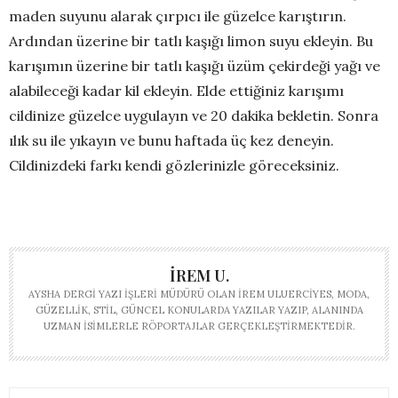
maden suyunu alarak çırpıcı ile güzelce karıştırın.
Ardından üzerine bir tatlı kaşığı limon suyu ekleyin. Bu
karışımın üzerine bir tatlı kaşığı üzüm çekirdeği yağı ve
alabileceği kadar kil ekleyin. Elde ettiğiniz karışımı
cildinize güzelce uygulayın ve 20 dakika bekletin. Sonra
ılık su ile yıkayın ve bunu haftada üç kez deneyin.
Cildinizdeki farkı kendi gözlerinizle göreceksiniz.
İREM U.
AYSHA DERGI YAZI İŞLERI MÜDÜRÜ OLAN İREM ULUERCIYES, MODA,
GÜZELLIK, STIL, GÜNCEL KONULARDA YAZILAR YAZIP, ALANINDA
UZMAN ISIMLERLE RÖPORTAJLAR GERÇEKLEŞTIRMEKTEDIR.