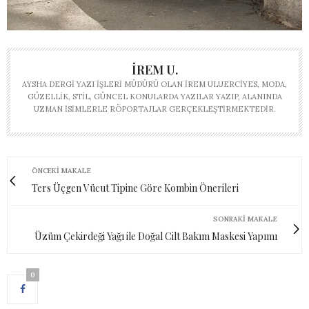
İREM U.
AYSHA DERGI YAZI İŞLERI MÜDÜRÜ OLAN İREM ULUERCIYES, MODA,
GÜZELLIK, STIL, GÜNCEL KONULARDA YAZILAR YAZIP, ALANINDA
UZMAN ISIMLERLE RÖPORTAJLAR GERÇEKLEŞTIRMEKTEDIR.
ÖNCEKI MAKALE
Ters Üçgen Vücut Tipine Göre Kombin Önerileri
SONRAKI MAKALE
Üzüm Çekirdeği Yağı ile Doğal Cilt Bakım Maskesi Yapımı
0