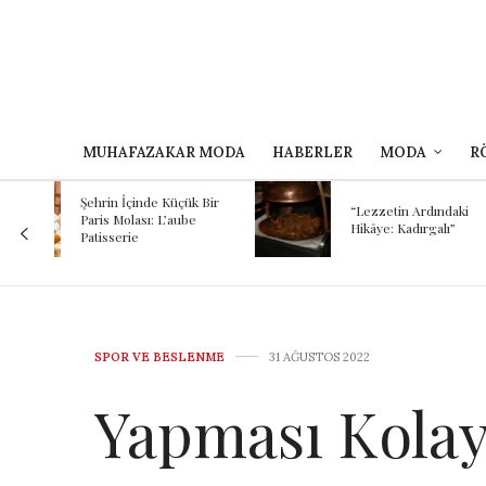
MUHAFAZAKAR MODA
HABERLER
MODA
R
Kokunun A
 Bir
Binlerce Yıl
“Lezzetin Ardındaki
Şef Kayhan
Hikâye: Kadırgalı”
Mezopotam
Günümüze
Yolculuğu
SPOR VE BESLENME
31 AĞUSTOS 2022
Yapması Kolay