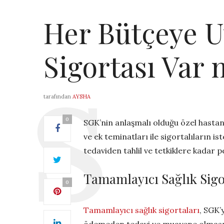
Her Bütçeye U
Sigortası Var 
tarafından
AYSHA
0
SGK’nin anlaşmalı olduğu özel hasta
ve ek teminatları ile sigortalıların
tedaviden tahlil ve tetkiklere kadar
Tamamlayıcı Sağlık Sigo
0
Tamamlayıcı sağlık sigortaları
, SGK’
ödemeden tedavi ve muayene olmasını 