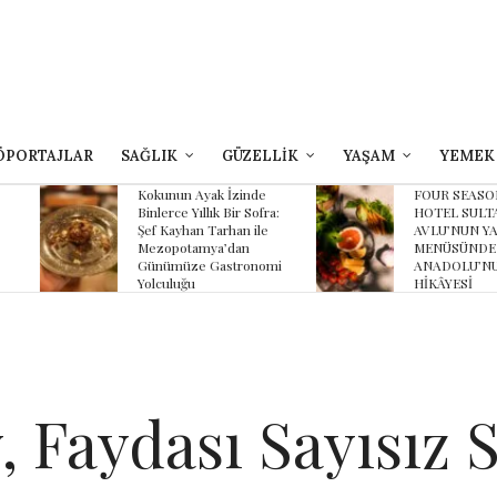
ÖPORTAJLAR
SAĞLIK
GÜZELLİK
YAŞAM
YEMEK
yak İzinde
FOUR SEASONS
B
lık Bir Sofra:
HOTEL SULTANAHMET
Z
 Tarhan ile
AVLU’NUN YAZ
K
ya’dan
MENÜSÜNDE
K
 Gastronomi
ANADOLU’NUN
HİKÂYESİ
, Faydası Sayısız 