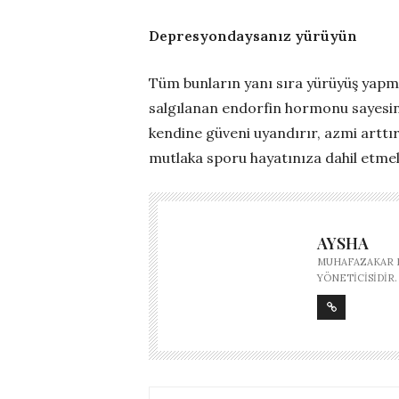
Depresyondaysanız yürüyün
Tüm bunların yanı sıra yürüyüş yapm
salgılanan endorfin hormonu sayesind
kendine güveni uyandırır, azmi arttı
mutlaka sporu hayatınıza dahil etmeli
AYSHA
MUHAFAZAKAR M
YÖNETICISIDIR.