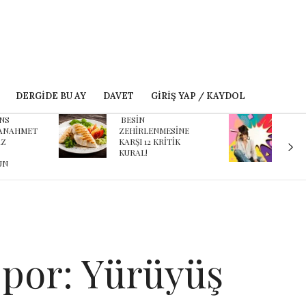
DERGIDE BU AY
DAVET
GIRIŞ YAP / KAYDOL
ESİN
Karnaval’dan geçmişe
EHİRLENMESİNE
davet eden yeni
ARŞI 12 KRİTİK
podcast serisi: Ayşegül
URAL!
Aldinç ile O Zaman
Spor: Yürüyüş