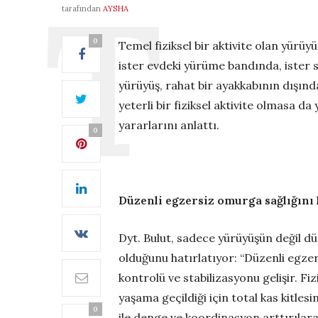
tarafından
AYSHA
0
Temel fiziksel bir aktivite olan yürüy
ister evdeki yürüme bandında, ister s
yürüyüş, rahat bir ayakkabının dışınd
yeterli bir fiziksel aktivite olmasa da
yararlarını anlattı.
0
Düzenli egzersiz omurga sağlığını
Dyt. Bulut, sadece yürüyüşün değil dü
olduğunu hatırlatıyor: “Düzenli egze
kontrolü ve stabilizasyonu gelişir. Fiz
yaşama geçildiği için total kas kitle
0
ile denge ve koordinasyon arttırılar