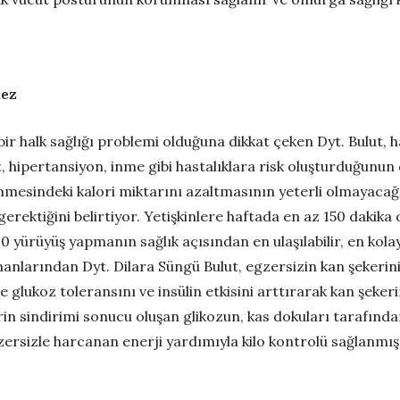
mez
r halk sağlığı problemi olduğuna dikkat çeken Dyt. Bulut, h
, hipertansiyon, inme gibi hastalıklara risk oluşturduğunun da
mesindeki kalori miktarını azaltmasının yeterli olmayacağın
e gerektiğini belirtiyor. Yetişkinlere haftada en az 150 daki
0 yürüyüş yapmanın sağlık açısından en ulaşılabilir, en kolay
nlarından Dyt. Dilara Süngü Bulut, egzersizin kan şekerin
rde glukoz toleransını ve insülin etkisini arttırarak kan şek
erin sindirimi sonucu oluşan glikozun, kas dokuları tarafınd
zersizle harcanan enerji yardımıyla kilo kontrolü sağlanmış 