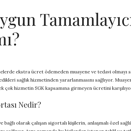
ygun Tamamlayıcı
mı?
nelerde ekstra ücret ödemeden muayene ve tedavi olmayı sa
 istedikleri sağlık hizmetinden yararlanmasını sağlıyor. Mu
 pek çok hizmetin SGK kapsamına girmeyen ücretini karşılıyo
rtası Nedir?
ye bağlı olarak çalışan sigortalı kişilerin, anlaşmalı özel sa
sağlıyor. Aynı zamanda bu kişilerden istenen tahlil ve tetk