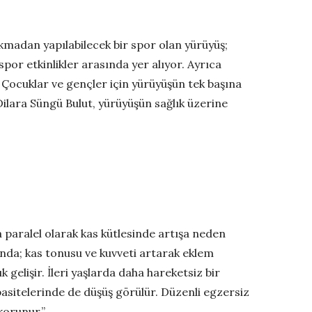
orkmadan yapılabilecek bir spor olan yürüyüş;
or etkinlikler arasında yer alıyor. Ayrıca
 Çocuklar ve gençler için yürüyüşün tek başına
. Dilara Süngü Bulut, yürüyüşün sağlık üzerine
a paralel olarak kas kütlesinde artışa neden
unda; kas tonusu ve kuvveti artarak eklem
k gelişir. İleri yaşlarda daha hareketsiz bir
apasitelerinde de düşüş görülür. Düzenli egzersiz
korunur.”