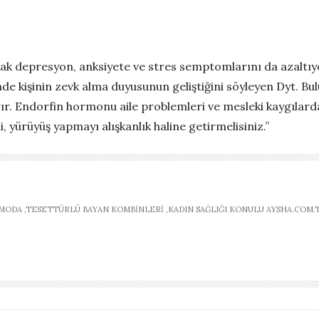
ak depresyon, anksiyete ve stres semptomlarını da azaltıyo
e kişinin zevk alma duyusunun geliştiğini söyleyen Dyt. Bu
rır. Endorfin hormonu aile problemleri ve mesleki kaygılar
, yürüyüş yapmayı alışkanlık haline getirmelisiniz.”
ODA ,TESETTÜRLÜ BAYAN KOMBINLERI ,KADIN SAĞLIĞI KONULU AYSHA.COM.T