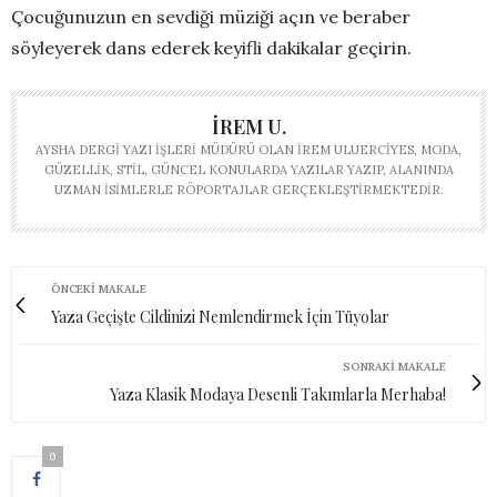
Çocuğunuzun en sevdiği müziği açın ve beraber
söyleyerek dans ederek keyifli dakikalar geçirin.
İREM U.
AYSHA DERGI YAZI İŞLERI MÜDÜRÜ OLAN İREM ULUERCIYES, MODA,
GÜZELLIK, STIL, GÜNCEL KONULARDA YAZILAR YAZIP, ALANINDA
UZMAN ISIMLERLE RÖPORTAJLAR GERÇEKLEŞTIRMEKTEDIR.
ÖNCEKI MAKALE
Yaza Geçişte Cildinizi Nemlendirmek İçin Tüyolar
SONRAKI MAKALE
Yaza Klasik Modaya Desenli Takımlarla Merhaba!
0