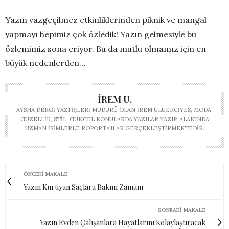
Yazın vazgeçilmez etkinliklerinden piknik ve mangal
yapmayı hepimiz çok özledik! Yazın gelmesiyle bu
özlemimiz sona eriyor. Bu da mutlu olmamız için en
büyük nedenlerden…
İREM U.
AYSHA DERGI YAZI İŞLERI MÜDÜRÜ OLAN İREM ULUERCIYES, MODA,
GÜZELLIK, STIL, GÜNCEL KONULARDA YAZILAR YAZIP, ALANINDA
UZMAN ISIMLERLE RÖPORTAJLAR GERÇEKLEŞTIRMEKTEDIR.
ÖNCEKI MAKALE
Yazın Kuruyan Saçlara Bakım Zamanı
SONRAKI MAKALE
Yazın Evden Çalışanlara Hayatlarını Kolaylaştıracak