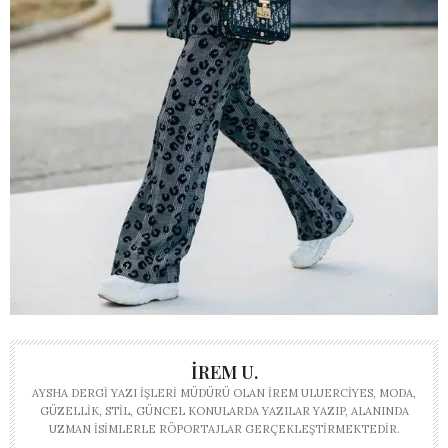
İREM U.
AYSHA DERGI YAZI İŞLERI MÜDÜRÜ OLAN İREM ULUERCIYES, MODA,
GÜZELLIK, STIL, GÜNCEL KONULARDA YAZILAR YAZIP, ALANINDA
UZMAN ISIMLERLE RÖPORTAJLAR GERÇEKLEŞTIRMEKTEDIR.