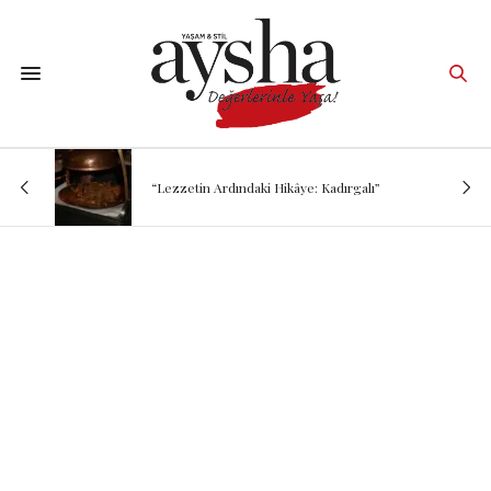
“Lezzetin Ardındaki Hikâye: Kadırgalı”