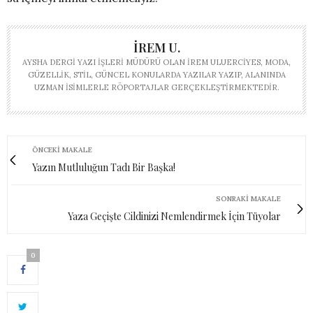
İREM U.
AYSHA DERGI YAZI İŞLERI MÜDÜRÜ OLAN İREM ULUERCIYES, MODA,
GÜZELLIK, STIL, GÜNCEL KONULARDA YAZILAR YAZIP, ALANINDA
UZMAN ISIMLERLE RÖPORTAJLAR GERÇEKLEŞTIRMEKTEDIR.
ÖNCEKI MAKALE
Yazın Mutluluğun Tadı Bir Başka!
SONRAKI MAKALE
Yaza Geçişte Cildinizi Nemlendirmek İçin Tüyolar
0