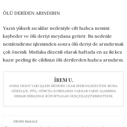
ÖLÜ DERİDEN ARINDIRIN
Yazın yüksek sıcaklar nedeniyle cilt hızlıca nemini
kaybeder ve ölü deriyi meydana getirir. Bu nedenle
nemlendirme işleminden sonra ölü deriyi de arındırmak
çok önemli. Mutlaka düzenli olarak haftada en az iki kez
hazır peeling ile cildinizi ölü derilerden hızlıca arındırın.
İREM U.
AYSHA DERGI YAZI İŞLERI MÜDÜRÜ OLAN İREM ULUERCIYES, MODA,
GÜZELLIK, STIL, GÜNCEL KONULARDA YAZILAR YAZIP, ALANINDA
UZMAN ISIMLERLE RÖPORTAJLAR GERÇEKLEŞTIRMEKTEDIR.
ÖNCEKI MAKALE