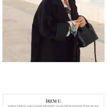
İREM U.
AYSHA DERGI YAZI İŞLERI MÜDÜRÜ OLAN İREM ULUERCIYES, MODA,