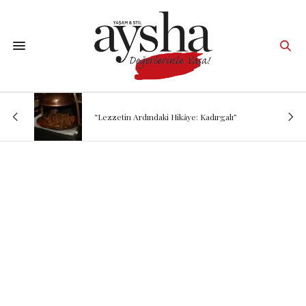
“Lezzetin Ardındaki Hikâye: Kadırgalı”