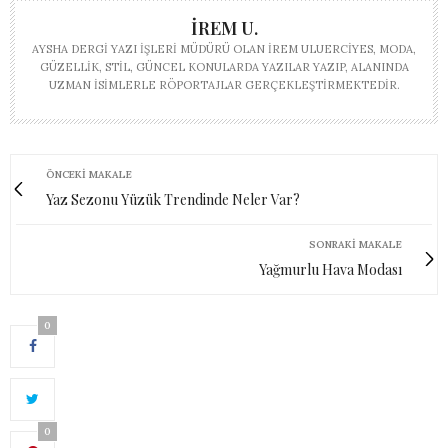
İREM U.
AYSHA DERGI YAZI İŞLERI MÜDÜRÜ OLAN İREM ULUERCIYES, MODA,
GÜZELLIK, STIL, GÜNCEL KONULARDA YAZILAR YAZIP, ALANINDA
UZMAN ISIMLERLE RÖPORTAJLAR GERÇEKLEŞTIRMEKTEDIR.
ÖNCEKI MAKALE
Yaz Sezonu Yüzük Trendinde Neler Var?
SONRAKI MAKALE
Yağmurlu Hava Modası
0
0