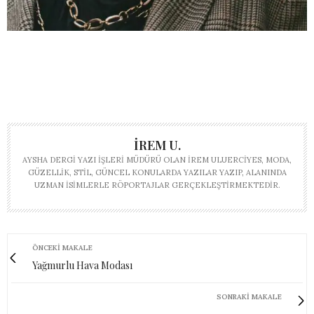
İREM U.
AYSHA DERGI YAZI İŞLERI MÜDÜRÜ OLAN İREM ULUERCIYES, MODA,
GÜZELLIK, STIL, GÜNCEL KONULARDA YAZILAR YAZIP, ALANINDA
UZMAN ISIMLERLE RÖPORTAJLAR GERÇEKLEŞTIRMEKTEDIR.
ÖNCEKI MAKALE
Yağmurlu Hava Modası
SONRAKI MAKALE