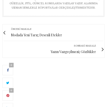
GÜZELLIK, STIL, GÜNCEL KONULARDA YAZILAR YAZIP, ALANINDA
UZMAN ISIMLERLE RÖPORTAJLAR GERÇEKLEŞTIRMEKTEDIR.
ÖNCEKI MAKALE
Modada Yeni Tarz; Desenli Etekler
SONRAKI MAKALE
Yazın Vazgeçilmezi; Gözlükler
0
0