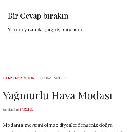
Bir Cevap bırakın
Yorum yazmak için
giriş
olmalısın.
HABERLER
,
MODA
23 HAZIRAN 2021
Yağmurlu Hava Modası
tarafından
İREM U.
Modanın mevsimi olmaz diyenlerdenseniz doğru