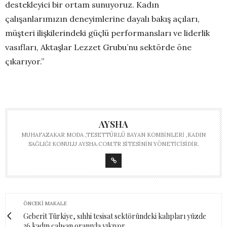
destekleyici bir ortam sunuyoruz. Kadın
çalışanlarımızın deneyimlerine dayalı bakış açıları,
müşteri ilişkilerindeki güçlü performansları ve liderlik
vasıfları, Aktaşlar Lezzet Grubu’nu sektörde öne
çıkarıyor.”
AYSHA
MUHAFAZAKAR MODA ,TESETTÜRLÜ BAYAN KOMBINLERI ,KADIN
SAĞLIĞI KONULU AYSHA.COM.TR SITESININ YÖNETICISIDIR.
ÖNCEKI MAKALE
Geberit Türkiye, sıhhi tesisat sektöründeki kalıpları yüzde
36 kadın çalışan oranıyla yıkıyor