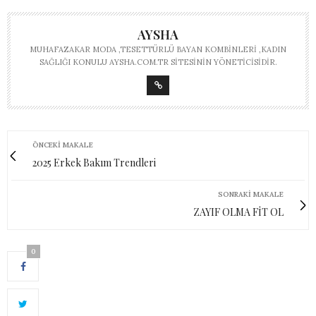
AYSHA
MUHAFAZAKAR MODA ,TESETTÜRLÜ BAYAN KOMBINLERI ,KADIN
SAĞLIĞI KONULU AYSHA.COM.TR SITESININ YÖNETICISIDIR.
ÖNCEKI MAKALE
2025 Erkek Bakım Trendleri
SONRAKI MAKALE
ZAYIF OLMA FİT OL
0