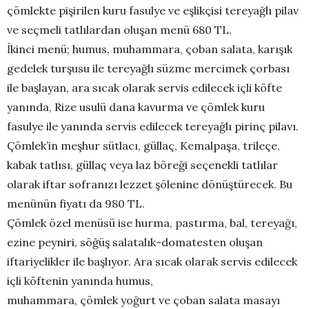
çömlekte pişirilen kuru fasulye ve eşlikçisi tereyağlı pilav
ve seçmeli tatlılardan oluşan menü 680 TL.
İkinci menü; humus, muhammara, çoban salata, karışık
gedelek turşusu ile tereyağlı süzme mercimek çorbası
ile başlayan, ara sıcak olarak servis edilecek içli köfte
yanında, Rize usulü dana kavurma ve çömlek kuru
fasulye ile yanında servis edilecek tereyağlı pirinç pilavı.
Çömlek’in meşhur sütlacı, güllaç, Kemalpaşa, trileçe,
kabak tatlısı, güllaç veya laz böreği seçenekli tatlılar
olarak iftar sofranızı lezzet şölenine dönüştürecek. Bu
menünün fiyatı da 980 TL.
Çömlek özel menüsü ise hurma, pastırma, bal, tereyağı,
ezine peyniri, söğüş salatalık-domatesten oluşan
iftariyelikler ile başlıyor. Ara sıcak olarak servis edilecek
içli köftenin yanında humus,
muhammara, çömlek yoğurt ve çoban salata masayı