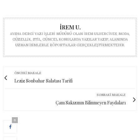
İREM U.
AYSHA DERGI YAZI İŞLERI MÜDÜRÜ OLAN İREM ULUERCIYES, MODA,
GÜZELLIK, STIL, GÜNCEL KONULARDA YAZILAR YAZIP, ALANINDA
UZMAN ISIMLERLE RÖPORTAJLAR GERÇEKLEŞTIRMEKTEDIR.
ÖNCEKI MAKALE
Leziz Sonbahar Salatası Tarifi
SONRAKI MAKALE
Çam Sakızının Bilinmeyen Faydaları
0