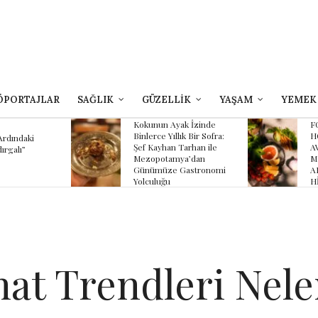
ÖPORTAJLAR
SAĞLIK
GÜZELLİK
YAŞAM
YEMEK
yak İzinde
FOUR SEASONS
llık Bir Sofra:
HOTEL SULTANAHMET
 Tarhan ile
AVLU’NUN YAZ
K
mya’dan
MENÜSÜNDE
 Gastronomi
ANADOLU’NUN
HİKÂYESİ
at Trendleri Nele