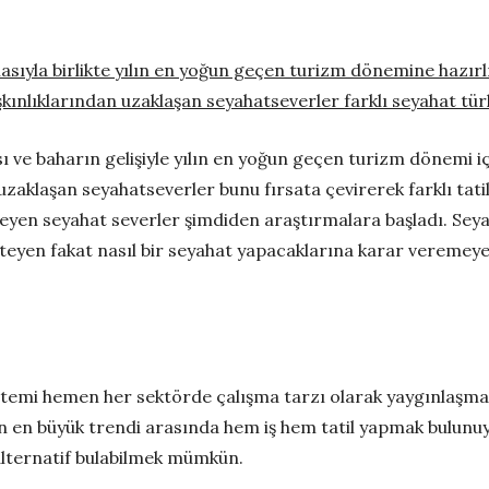
asıyla birlikte yılın en yoğun geçen turizm
dönemine hazırlık
ınlıklarından uzaklaşan seyahatseverler farklı seyahat türl
ve baharın gelişiyle yılın en yoğun geçen turizm dönemi için 
 uzaklaşan seyahatseverler bunu fırsata çevirerek farklı tati
eyen seyahat severler şimdiden araştırmalara başladı. Seyah
steyen fakat nasıl bir seyahat yapacaklarına karar veremeye
istemi hemen her sektörde çalışma tarzı olarak yaygınlaşm
nın en büyük trendi arasında hem iş hem tatil yapmak bulunu
alternatif bulabilmek mümkün.