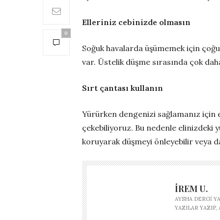
Elleriniz cebinizde olmasın
0
Soğuk havalarda üşümemek için çoğum
var. Üstelik düşme sırasında çok dah
Sırt çantası kullanın
Yürürken dengenizi sağlamanız için e
çekebiliyoruz. Bu nedenle elinizdeki 
koruyarak düşmeyi önleyebilir veya dah
İREM U.
AYSHA DERGI Y
YAZILAR YAZIP