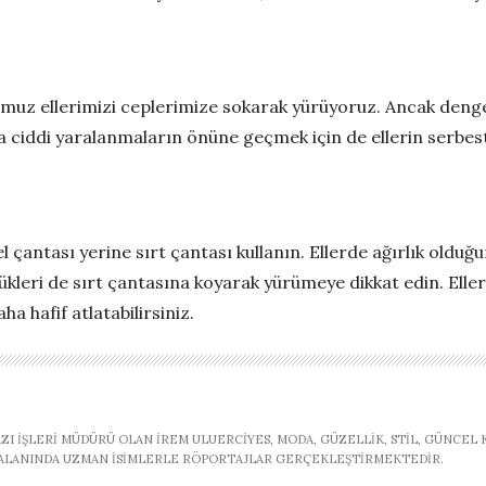
uz ellerimizi ceplerimize sokarak yürüyoruz. Ancak dengem
a ciddi yaralanmaların önüne geçmek için de ellerin serbes
l çantası yerine
sırt çantası kullanın. Ellerde ağırlık old
yükleri de sırt çantasına koyarak yürümeye dikkat edin. Ell
a hafif atlatabilirsiniz.
AZI İŞLERI MÜDÜRÜ OLAN İREM ULUERCIYES, MODA, GÜZELLIK, STIL, GÜNCEL
, ALANINDA UZMAN ISIMLERLE RÖPORTAJLAR GERÇEKLEŞTIRMEKTEDIR.