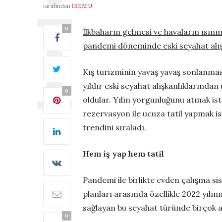
tarafından
İREM U.
0
İlkbaharın gelmesi ve havaların ısınm
pandemi döneminde eski seyahat alışk
Kış turizminin yavaş yavaş sonlanması 
yıldır eski seyahat alışkanlıklarından
0
oldular. Yılın yorgunluğunu atmak ist
rezervasyon ile ucuza tatil yapmak i
trendini sıraladı.
Hem iş yap hem tatil
Pandemi ile birlikte evden çalışma s
planları arasında özellikle 2022 yılı
sağlayan bu seyahat türünde birçok 
0