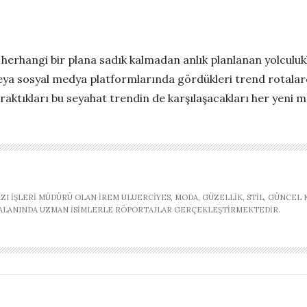
se herhangi bir plana sadık kalmadan anlık planlanan yolcul
eya sosyal medya platformlarında gördükleri trend rotalard
ıraktıkları bu seyahat trendin de karşılaşacakları her yeni m
AZI İŞLERI MÜDÜRÜ OLAN İREM ULUERCIYES, MODA, GÜZELLIK, STIL, GÜNCEL
, ALANINDA UZMAN ISIMLERLE RÖPORTAJLAR GERÇEKLEŞTIRMEKTEDIR.