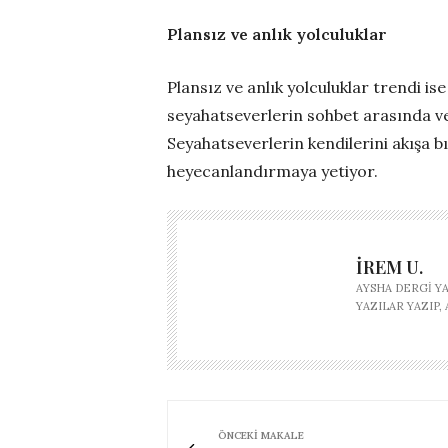
Plansız ve anlık yolculuklar
Plansız ve anlık yolculuklar trendi i
seyahatseverlerin sohbet arasında v
Seyahatseverlerin kendilerini akışa b
heyecanlandırmaya yetiyor.
İREM U.
AYSHA DERGI Y
YAZILAR YAZIP
ÖNCEKI MAKALE