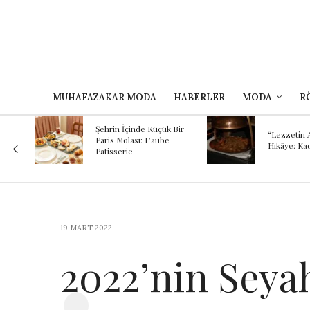
MUHAFAZAKAR MODA
HABERLER
MODA
R
Kokunun A
 Bir
Binlerce Yı
“Lezzetin Ardındaki
e
Şef Kayhan
Hikâye: Kadırgalı”
Mezopota
Günümüze
Yolculuğu
19 MART 2022
2022’nin Seyah