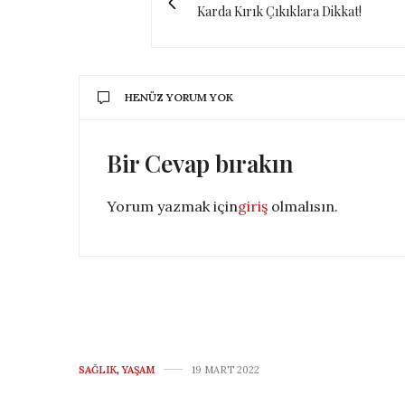
Karda Kırık Çıkıklara Dikkat!
HENÜZ YORUM YOK
Bir Cevap bırakın
Yorum yazmak için
giriş
olmalısın.
SAĞLIK
,
YAŞAM
19 MART 2022