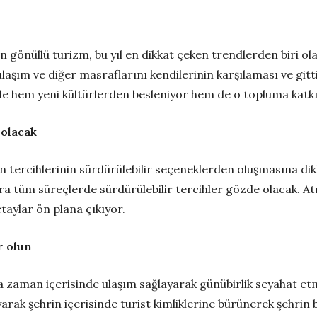
an gönüllü turizm, bu yıl en dikkat çeken trendlerden biri ol
aşım ve diğer masraflarını kendilerinin karşılaması ve gitt
de hem yeni kültürlerden besleniyor hem de o topluma katkı
 olacak
en tercihlerinin sürdürülebilir seçeneklerden oluşmasına dik
ra tüm süreçlerde sürdürülebilir tercihler gözde olacak. At
etaylar ön plana çıkıyor.
r olun
ısa zaman içerisinde ulaşım sağlayarak günübirlik seyahat et
rak şehrin içerisinde turist kimliklerine bürünerek şehrin 