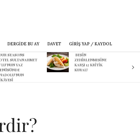
DERGIDE BU AY
DAVET
GIRIŞ YAP / KAYDOL
BESİN
Karnaval’dan geçmişe
ZEHİRLENMESİNE
davet eden yeni
ARŞI 12 KRİTİK
podcast serisi: Ayşegül
KURAL!
Aldinç ile O Zaman
rdir?