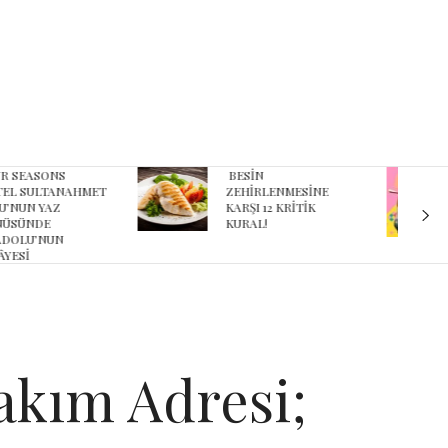
ESİN
Karnaval’dan geçmişe
EHİRLENMESİNE
davet eden yeni
ARŞI 12 KRİTİK
podcast serisi: Ayşegül
URAL!
Aldinç ile O Zaman
Bakım Adresi;