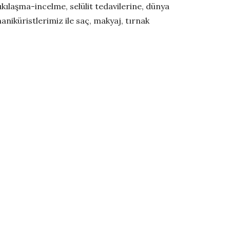
ıkılaşma-incelme, selülit tedavilerine, dünya
iküristlerimiz ile saç, makyaj, tırnak