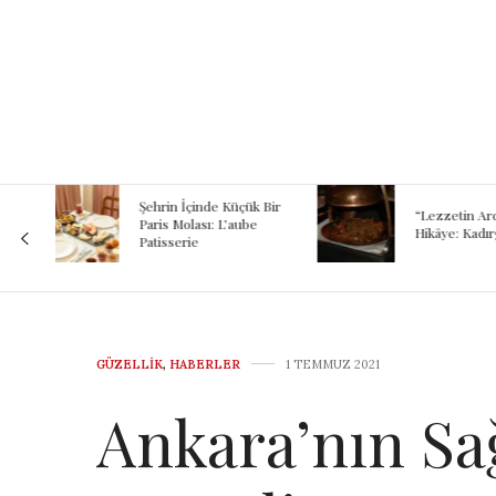
Kokunun A
 Bir
Binlerce Yıl
“Lezzetin Ardındaki
Şef Kayhan
Hikâye: Kadırgalı”
Mezopotam
Günümüze
Yolculuğu
GÜZELLIK
,
HABERLER
1 TEMMUZ 2021
Ankara’nın Sağ