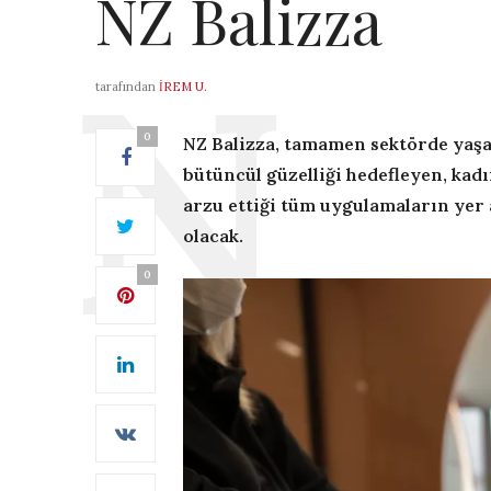
NZ Balizza
tarafından
İREM U.
0
NZ Balizza, tamamen sektörde yaşad
bütüncül güzelliği hedefleyen, kadı
arzu ettiği tüm uygulamaların yer a
olacak.
0