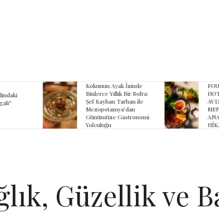
yak İzinde
FOUR SEASONS
B
lık Bir Sofra:
HOTEL SULTANAHMET
Z
 Tarhan ile
AVLU’NUN YAZ
K
ya’dan
MENÜSÜNDE
K
 Gastronomi
ANADOLU’NUN
HİKÂYESİ
lık, Güzellik ve 