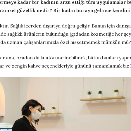
vermeye kadar bir kadının arzu ettiği tüm uygulamalar b
ütünsel güzellik nedir? Bir kadın buraya gelince kendini 
ıktır. Sağlık içerden dışarıya doğru gelişir. Bunun için danış
sinde sağlıklı ürünlerin bulunduğu (gıdadan kozmetiğe her şey
nında uzman çalışanlarımızla özel hissetmemek mümkün mü?
ımına, oradan da kuaförüne inebilmek, bütün bunları yapar
ıklar ve zengin kahve seçenekleriyle gününü tamamlamak biz k