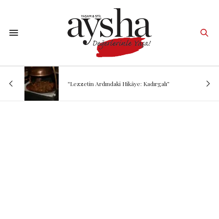
“Lezzetin Ardındaki Hikâye: Kadırgalı”