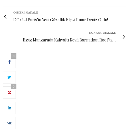
ÖNCEKI MAKALE
L’Oréal Paris’in Yeni Güzellik Elçisi Pınar Deniz Oldu!
SONRAKI MAKALE
Eşsiz Manzarada Kahvaltı Keyfi Barnathan Roof’ta…
0
0