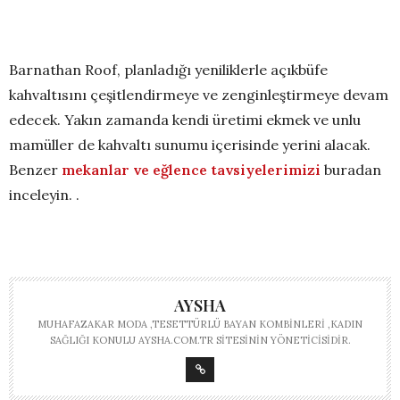
Barnathan Roof, planladığı yeniliklerle açıkbüfe
kahvaltısını çeşitlendirmeye ve zenginleştirmeye devam
edecek. Yakın zamanda kendi üretimi ekmek ve unlu
mamüller de kahvaltı sunumu içerisinde yerini alacak.
Benzer
mekanlar ve eğlence tavsiyelerimizi
buradan
inceleyin. .
AYSHA
MUHAFAZAKAR MODA ,TESETTÜRLÜ BAYAN KOMBINLERI ,KADIN
SAĞLIĞI KONULU AYSHA.COM.TR SITESININ YÖNETICISIDIR.