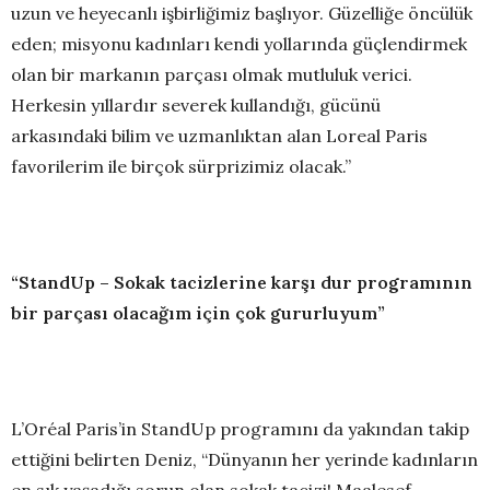
uzun ve heyecanlı işbirliğimiz başlıyor. Güzelliğe öncülük
eden; misyonu kadınları kendi yollarında güçlendirmek
olan bir markanın parçası olmak mutluluk verici.
Herkesin yıllardır severek kullandığı, gücünü
arkasındaki bilim ve uzmanlıktan alan Loreal Paris
favorilerim ile birçok sürprizimiz olacak.”
“StandUp – Sokak tacizlerine karşı dur programının
bir parçası olacağım için çok gururluyum”
L’Oréal Paris’in StandUp programını da yakından takip
ettiğini belirten Deniz, “Dünyanın her yerinde kadınların
en sık yaşadığı sorun olan sokak tacizi! Maalesef