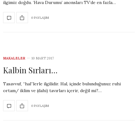
ilgimiz doğdu. ‘Hava Durumu’ anonsları TV’de en fazla…
0 PAYLAŞIM
MAKALELER
10 MART 2017
Kalbin Sırları…
Tasavvuf, ‘‘hal’’lerle ilgilidir. Hal, içinde bulunduğunuz ruhi
ortam/ iklim ve (dahi) tavırları içerir, değil mi?…
0 PAYLAŞIM