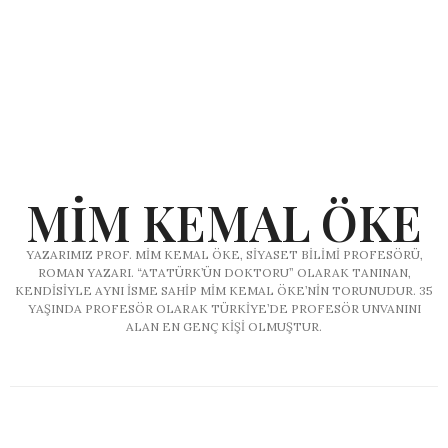
MIM KEMAL ÖKE
YAZARIMIZ PROF. MIM KEMAL ÖKE, SIYASET BILIMI PROFESÖRÜ,
ROMAN YAZARI. “ATATÜRK’ÜN DOKTORU” OLARAK TANINAN,
KENDISIYLE AYNI ISME SAHIP MIM KEMAL ÖKE’NIN TORUNUDUR. 35
YAŞINDA PROFESÖR OLARAK TÜRKIYE’DE PROFESÖR UNVANINI
ALAN EN GENÇ KIŞI OLMUŞTUR.