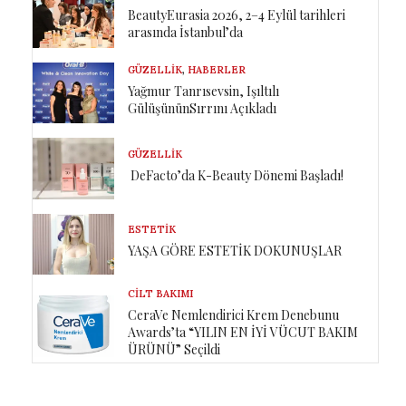
BeautyEurasia 2026, 2–4 Eylül tarihleri
arasında İstanbul’da
GÜZELLIK
,
HABERLER
Yağmur Tanrısevsin, Işıltılı
GülüşününSırrını Açıkladı
GÜZELLIK
DeFacto’da K-Beauty Dönemi Başladı!
ESTETIK
YAŞA GÖRE ESTETİK DOKUNUŞLAR
CILT BAKIMI
CeraVe Nemlendirici Krem Denebunu
Awards’ta “YILIN EN İYİ VÜCUT BAKIM
ÜRÜNÜ” Seçildi