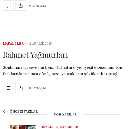
0 PAYLAŞIM
MAKALELER
2 ARALIK 2016
Rahmet Yağmurları
Sonbaharı da severim ben… Tabiatın o yemyeşil elbisesinin ton
farklarıyla turunca dönüşmesi, yaprakların süzülerek toprağı…
0 PAYLAŞIM
ÖNCEKI YAZILAR
SON YAZILAR
GÜZELLIK
,
HABERLER