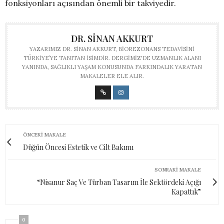
fonksiyonları açısından önemli bir takviyedir.
DR. SINAN AKKURT
YAZARIMIZ DR. SINAN AKKURT, BIOREZONANS TEDAVISINI
TÜRKIYE’YE TANITAN ISIMDIR. DERGIMIZ'DE UZMANLIK ALANI
YANINDA, SAĞLIKLI YAŞAM KONUSUNDA FARKINDALIK YARATAN
MAKALELER ELE ALIR.
ÖNCEKI MAKALE
Düğün Öncesi Estetik ve Cilt Bakımı
SONRAKI MAKALE
“Nisanur Saç Ve Türban Tasarım İle Sektördeki Açığı
Kapattık”
0