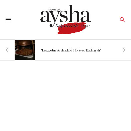
“Lezzetin Ardındaki Hikâye: Kadırgalı”