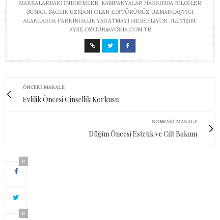
MARKALARDAKI INDIRIMLER, KAMPANYALAR HAKKINDA BILGILER
SUNAR. SAĞLIK UZMANI OLAN EDITÖRÜMÜZ UZMANLAŞTIĞI
ALANLARDA FARKINDALIK YARATMAYI HEDEFLIYOR. İLETIŞIM:
AYSE.OZGUN@AYSHA.COM.TR
ÖNCEKI MAKALE
Evlilik Öncesi Cinsellik Korkusu
SONRAKI MAKALE
Düğün Öncesi Estetik ve Cilt Bakımı
0
0