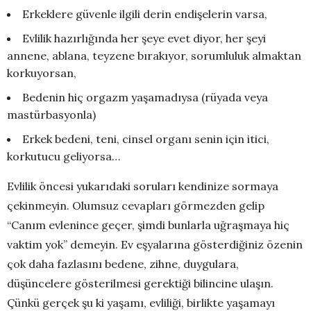
Erkeklere güvenle ilgili derin endişelerin varsa,
Evlilik hazırlığında her şeye evet diyor, her şeyi
annene, ablana, teyzene bırakıyor, sorumluluk almaktan
korkuyorsan,
Bedenin hiç orgazm yaşamadıysa (rüyada veya
mastürbasyonla)
Erkek bedeni, teni, cinsel organı senin için itici,
korkutucu geliyorsa…
Evlilik öncesi yukarıdaki soruları kendinize sormaya
çekinmeyin. Olumsuz cevapları görmezden gelip
“Canım evlenince geçer, şimdi bunlarla uğraşmaya hiç
vaktim yok” demeyin. Ev eşyalarına gösterdiğiniz özenin
çok daha fazlasını bedene, zihne, duygulara,
düşüncelere gösterilmesi gerektiği bilincine ulaşın.
Çünkü gerçek şu ki yaşamı, evliliği, birlikte yaşamayı